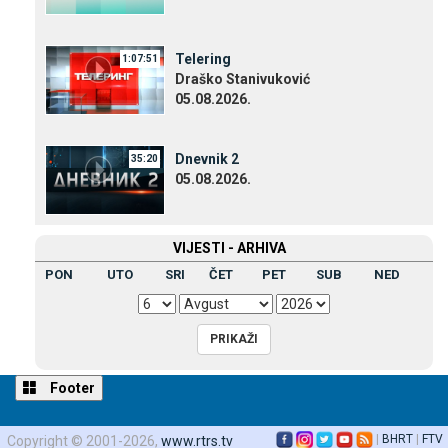
Telering
1:07:51
Draško Stanivuković
05.08.2026.
Dnevnik 2
35:20
05.08.2026.
VIЈESTI - ARHIVA
PON
UTO
SRI
ČET
PET
SUB
NED
Footer
|
BHRT
|
FTV
Copyright © 2001-2026,
www.rtrs.tv