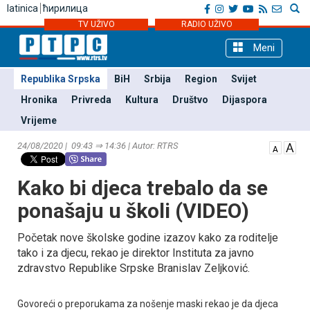
latinica
ћирилица
TV UŽIVO
RADIO UŽIVO
Meni
Republika Srpska
BiH
Srbija
Region
Svijet
Hronika
Privreda
Kultura
Društvo
Dijaspora
Vrijeme
24/08/2020 | 09:43 ⇒ 14:36 | Autor: RTRS
Kako bi djeca trebalo da se
ponašaju u školi (VIDEO)
Početak nove školske godine izazov kako za roditelje
tako i za djecu, rekao je direktor Instituta za javno
zdravstvo Republike Srpske Branislav Zeljković.
Govoreći o preporukama za nošenje maski rekao je da djeca