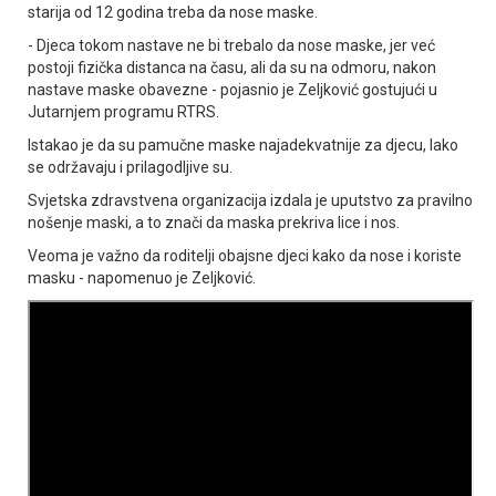
starija od 12 godina treba da nose maske.
- Djeca tokom nastave ne bi trebalo da nose maske, jer već
postoji fizička distanca na času, ali da su na odmoru, nakon
nastave maske obavezne - pojasnio je Zeljković gostujući u
Јutarnjem programu RTRS.
Istakao je da su pamučne maske najadekvatnije za djecu, lako
se održavaju i prilagodljive su.
Svjetska zdravstvena organizacija izdala je uputstvo za pravilno
nošenje maski, a to znači da maska prekriva lice i nos.
Veoma je važno da roditelji obajsne djeci kako da nose i koriste
masku - napomenuo je Zeljković.