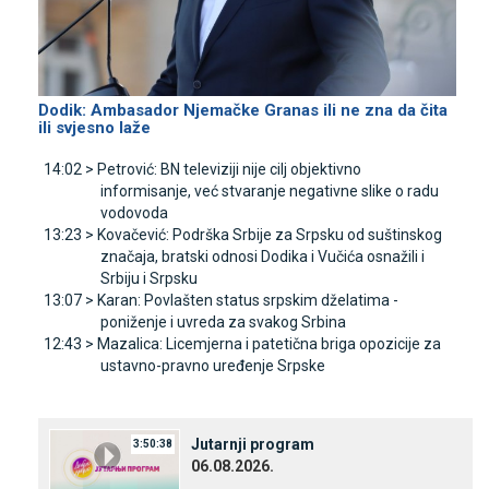
Dodik: Ambasador Njemačke Granas ili ne zna da čita
ili svjesno laže
14:02 >
Petrović: BN televiziji nije cilj objektivno
informisanje, već stvaranje negativne slike o radu
vodovoda
13:23 >
Kovačević: Podrška Srbije za Srpsku od suštinskog
značaja, bratski odnosi Dodika i Vučića osnažili i
Srbiju i Srpsku
13:07 >
Karan: Povlašten status srpskim dželatima -
poniženje i uvreda za svakog Srbina
12:43 >
Mazalica: Licemjerna i patetična briga opozicije za
ustavno-pravno uređenje Srpske
Јutarnji program
3:50:38
06.08.2026.