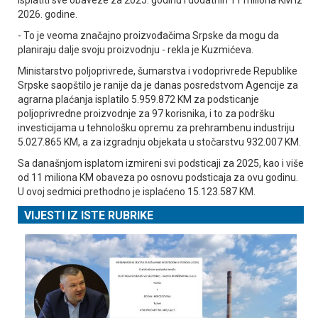
2026. godine.
- To je veoma značajno proizvođačima Srpske da mogu da
planiraju dalje svoju proizvodnju - rekla je Kuzmićeva.
Ministarstvo poljoprivrede, šumarstva i vodoprivrede Republike
Srpske saopštilo je ranije da je danas posredstvom Agencije za
agrarna plaćanja isplatilo 5.959.872 KM za podsticanje
poljoprivredne proizvodnje za 97 korisnika, i to za podršku
investicijama u tehnološku opremu za prehrambenu industriju
5.027.865 KM, a za izgradnju objekata u stočarstvu 932.007 KM.
Sa današnjom isplatom izmireni svi podsticaji za 2025, kao i više
od 11 miliona KM obaveza po osnovu podsticaja za ovu godinu.
U ovoj sedmici prethodno je isplaćeno 15.123.587 KM.
VIJESTI IZ ISTE RUBRIKE