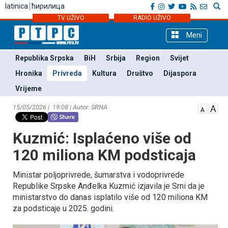
latinica
ћирилица
TV UŽIVO
RADIO UŽIVO
Meni
Republika Srpska
BiH
Srbija
Region
Svijet
Hronika
Privreda
Kultura
Društvo
Dijaspora
Vrijeme
15/05/2026 | 19:08 | Autor: SRNA
Kuzmić: Isplaćeno više od
120 miliona KM podsticaja
Ministar poljoprivrede, šumarstva i vodoprivrede
Republike Srpske Anđelka Kuzmić izjavila je Srni da je
ministarstvo do danas isplatilo više od 120 miliona KM
za podsticaje u 2025. godini.