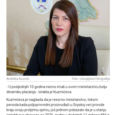
Anđelka Kuzmić
Foto: Ustupljena fotografija
- U posljednjih 10 godina nismo imali u ovom ministarstvu bolju
dinamiku plaćanja - istakla je Kuzmićeva.
Kuzmićeva je naglasila da je resorno ministarstvo, tokom
perioda kada poljoprivredni proizvođači u Srpskoj već privode
kraju svoju proljetnu sjetvu, još jednom pokazalo da je u stanju
isplatiti sve obaveze za 2025. godinu i dodatnih 11 miliona KM iz