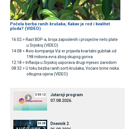
Počela berba ranih krušaka; Kakav je rod i kvalitet
ploda? (VIDEO)
16:02 >
Rast BDP-a, broja zaposlenih i prosječne neto plate
u Srpskoj (VIDEO)
14:08 >
Avio-kompanija Viz er prijavila kvartalni gubitak od
198 miliona evra zbog skupog goriva
12:18 >
Inflacija u Srpskoj usporava drugi mjesec zaredom
08:32 >
U toku bezba ranih sorti krušaka; Voćare brine niska
otkupna cijena (VIDEO)
Јutarnji program
3:50:12
07.08.2026.
Dnevnik 2
30:38