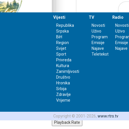
Vijesti
TV
Radio
Republika
Novosti
Novosti
Srpska
Uživo
Uživo
Video Player is loading.
BiH
Program
Progra
Play Video
Region
Emisije
Emisije
Svijet
Najave
Najave
Play
Sport
Teletekst
Mute
Privreda
0:00
Kultura
/
Zanimljivosti
0:00
Društvo
Loaded
: 0%
Hronika
0:00
Srbija
Progress
:
Zdravlje
0%
Vrijeme
Stream Type
LIVE
0:00
Copyright © 2001-2026,
www.rtrs.tv
Playback Rate