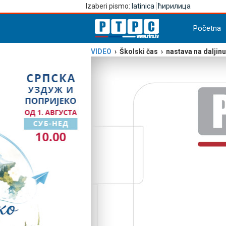
Izaberi pismo:
latinica
ћирилица
Početna
VIDEO
› Školski čas › nastava na daljinu 1