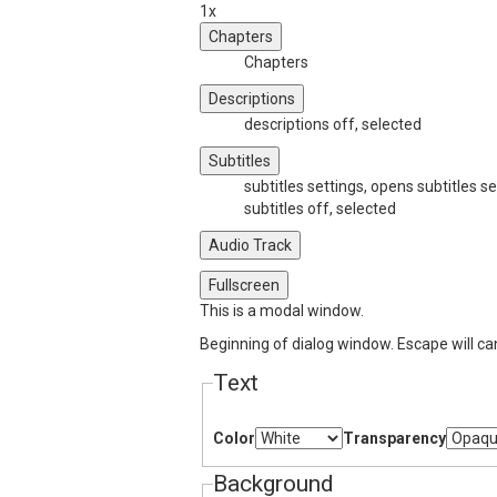
1x
Chapters
Chapters
Descriptions
descriptions off
, selected
Subtitles
subtitles settings
, opens subtitles se
subtitles off
, selected
Audio Track
Fullscreen
This is a modal window.
Beginning of dialog window. Escape will ca
Text
Color
Transparency
Background