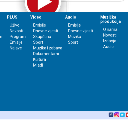
PLUS
Video
Audio
Muzička
produkcija
Uživo
Emisije
Emisije
O nama
Novosti
Dnevne vijesti
Dnevne vijesti
Novosti
m
Program
Skupština
Muzika
Izdanja
Emisije
Sport
Sport
Audio
Najave
Muzika i zabava
Dokumentarni
Kultura
Mladi