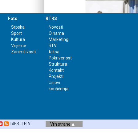
Foto
RTRS
Srpska
Novosti
Sport
O nama
Kultura
Marketing
Vrijeme
RTV
Zanimljivosti
taksa
Pokrivenost
Struktura
Kontakt
Projekti
Uslovi
korišćenja
|
BHRT
|
FTV
Vrh strane