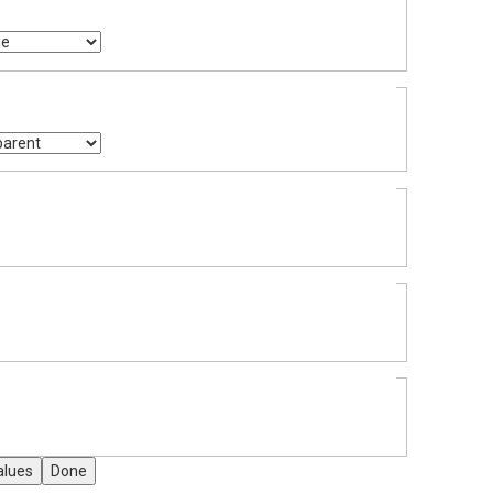
alues
Done