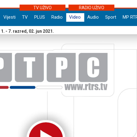
TV UŽIVO
RADIO UŽIVO
Vijesti
TV
PLUS
Radio
Video
Audio
Sport
MP RT
. - 7. razred, 02. jun 2021.