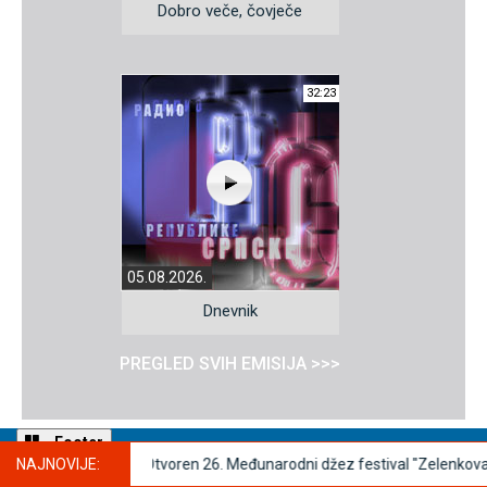
Dobro veče, čovječe
32:23
05.08.2026.
Dnevnik
PREGLED SVIH EMISIЈA >>>
Footer
. Međunarodni džez festival "Zelenkovac"
NAЈNOVIЈE:
Sport
Fudbaleri Borca