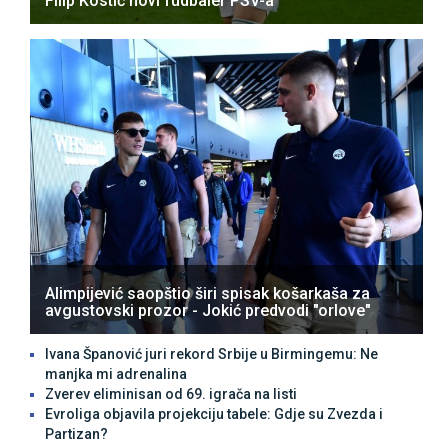
Filip Kostić novi fudbaler PSV-a
Alimpijević saopštio širi spisak košarkaša za
avgustovski prozor - Јokić predvodi "orlove"
Ivana Španović juri rekord Srbije u Birmingemu: Ne
manjka mi adrenalina
Zverev eliminisan od 69. igrača na listi
Evroliga objavila projekciju tabele: Gdje su Zvezda i
Partizan?