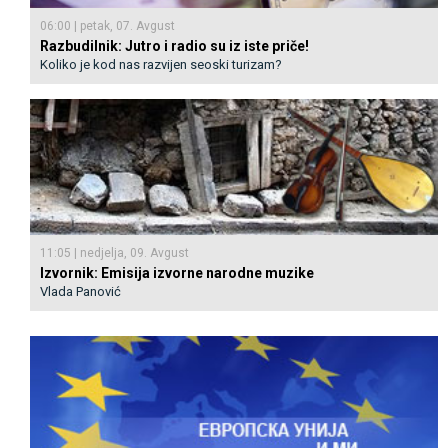
06:00 | petak, 07. Avgust
Razbudilnik: Јutro i radio su iz iste priče!
Koliko je kod nas razvijen seoski turizam?
11:05 | nedjelja, 09. Avgust
Izvornik: Emisija izvorne narodne muzike
Vlada Panović