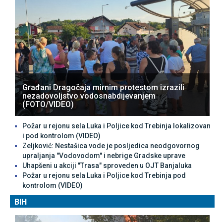
Građani Dragočaja mirnim protestom izrazili
nezadovoljstvo vodosnabdijevanjem
(FOTO/VIDEO)
Požar u rejonu sela Luka i Poljice kod Trebinja lokalizovan
i pod kontrolom (VIDEO)
Zeljković: Nestašica vode je posljedica neodgovornog
upraljanja "Vodovodom" i nebrige Gradske uprave
Uhapšeni u akciji "Trasa" sproveden u OЈT Banjaluka
Požar u rejonu sela Luka i Poljice kod Trebinja pod
kontrolom (VIDEO)
BIH