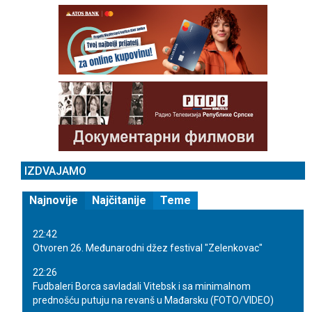
IZDVAJAMO
Najnovije
Najčitanije
Teme
22:42
Otvoren 26. Međunarodni džez festival "Zelenkovac"
22:26
Fudbaleri Borca savladali Vitebsk i sa minimalnom
prednošću putuju na revanš u Mađarsku (FOTO/VIDEO)