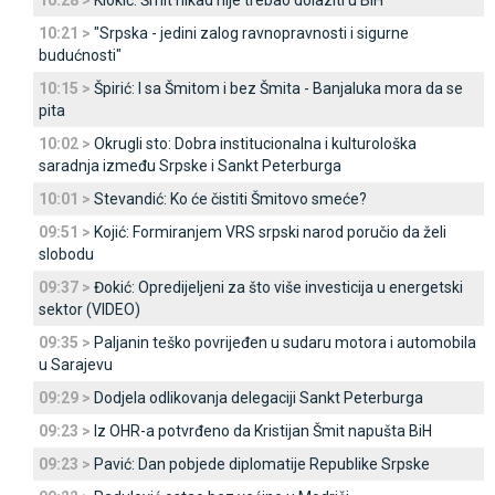
10:28 >
Klokić: Šmit nikad nije trebao dolaziti u BiH
10:21 >
"Srpska - jedini zalog ravnopravnosti i sigurne
budućnosti"
10:15 >
Špirić: I sa Šmitom i bez Šmita - Banjaluka mora da se
pita
10:02 >
Okrugli sto: Dobra institucionalna i kulturološka
saradnja između Srpske i Sankt Peterburga
10:01 >
Stevandić: Ko će čistiti Šmitovo smeće?
09:51 >
Kojić: Formiranjem VRS srpski narod poručio da želi
slobodu
09:37 >
Đokić: Opredijeljeni za što više investicija u energetski
sektor (VIDEO)
09:35 >
Paljanin teško povrijeđen u sudaru motora i automobila
u Sarajevu
09:29 >
Dodjela odlikovanja delegaciji Sankt Peterburga
09:23 >
Iz OHR-a potvrđeno da Kristijan Šmit napušta BiH
09:23 >
Pavić: Dan pobjede diplomatije Republike Srpske