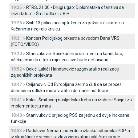
19:35 >
RTRS, 21.00 - Drugi ugao: Diplomatska ofanziva sa
rezultatom - Šmit odlazi iz BiH
19:26 >
Svih 13 policajaca optuženih za požar u diskoteci u
Kočanima negiralo krivicu
19:21 >
Koncert Policijskog orkestra povodom Dana VRS
(FOTO/VIDEO)
19:20 >
Stanivuković: Sačekaćemo sa imenima kandidata,
očekujemo da u toku mjeseca sve bude definisano
18:52 >
Đokić, Lakić i Handanović razgovarali o realizaciji
zajedničkih projekata
18:47 >
Cvijanović: Od Evropljana želimo čuti da se proces
donošenja odluka mora vratiti u domaće institucije
18:41 >
Kalas: Šmitovog nasljednika treba da izabere Savjet za
implementaciju mira
18:40 >
Stanivuković prijedlog PSS za jednu od dvije inokosne
funkcije
18:33 >
Radulović: Nemam potvrdu o izlasku odbornika PDP-a
iz skupštinske većine, razlozi vjerovatno političke prirode