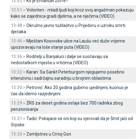
13:52 >
Ko je Emanuel Žofre?
13:51 >
Volonteri - mladi ljudi koji kroz svoj angažman pokazuju
kako se zajednica gradi djelima, a ne riječima (VIDEO)
13:48 >
Okružno javno tužilaštvo u Prijedoru o uzroku smrti
dječaka
13:46 >
Mještani Kosovske ulice na Laušu već duže vrijeme
upozoravaju na loše stanje puta (VIDEO)
13:36 >
Roditelji u Banjaluci i dalje se suočavaju sa
nedostatkom mjesta u vrtićima (VIDEO)
13:32 >
Karan: Sa Sankt Peterburgom njegujemo posebno
intenzivnu i sadržajnu saradnju u brojnim oblastima
13:30 >
Petrović: Ako 20 godina gubimo ujedinjeni, kucnuo je
čas da idemo razjedinjeni
13:29 >
ŽRS za deset godina ostaje bez 700 radnika zbog
penzionisanja
13:21 >
Tadić: Pokajaće se oni koji su vjerovali da je Šmit jači od
Srpske
13:20 >
Zemljotres u Crnoj Gori