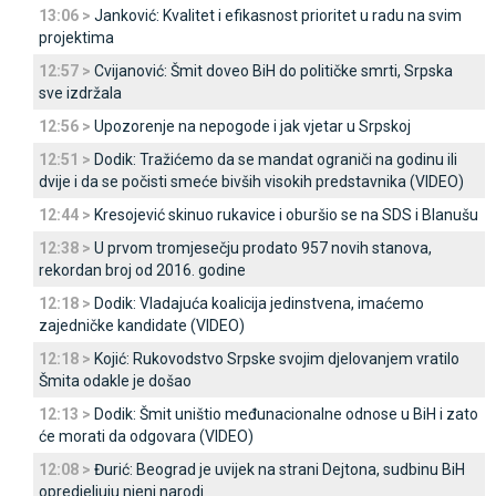
13:06 >
Јanković: Kvalitet i efikasnost prioritet u radu na svim
projektima
12:57 >
Cvijanović: Šmit doveo BiH do političke smrti, Srpska
sve izdržala
12:56 >
Upozorenje na nepogode i jak vjetar u Srpskoj
12:51 >
Dodik: Tražićemo da se mandat ograniči na godinu ili
dvije i da se počisti smeće bivših visokih predstavnika (VIDEO)
12:44 >
Kresojević skinuo rukavice i oburšio se na SDS i Blanušu
12:38 >
U prvom tromjesečju prodato 957 novih stanova,
rekordan broj od 2016. godine
12:18 >
Dodik: Vladajuća koalicija jedinstvena, imaćemo
zajedničke kandidate (VIDEO)
12:18 >
Kojić: Rukovodstvo Srpske svojim djelovanjem vratilo
Šmita odakle je došao
12:13 >
Dodik: Šmit uništio međunacionalne odnose u BiH i zato
će morati da odgovara (VIDEO)
12:08 >
Đurić: Beograd je uvijek na strani Dejtona, sudbinu BiH
opredjeljuju njeni narodi