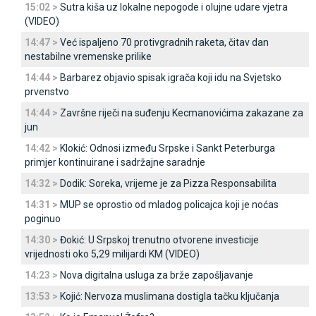
15:02 >
Sutra kiša uz lokalne nepogode i olujne udare vjetra
(VIDEO)
14:47 >
Već ispaljeno 70 protivgradnih raketa, čitav dan
nestabilne vremenske prilike
14:44 >
Barbarez objavio spisak igrača koji idu na Svjetsko
prvenstvo
14:44 >
Završne riječi na suđenju Kecmanovićima zakazane za
jun
14:42 >
Klokić: Odnosi između Srpske i Sankt Peterburga
primjer kontinuirane i sadržajne saradnje
14:32 >
Dodik: Soreka, vrijeme je za Pizza Responsabilita
14:31 >
MUP se oprostio od mladog policajca koji je noćas
poginuo
14:30 >
Đokić: U Srpskoj trenutno otvorene investicije
vrijednosti oko 5,29 milijardi KM (VIDEO)
14:23 >
Nova digitalna usluga za brže zapošljavanje
13:53 >
Kojić: Nervoza muslimana dostigla tačku ključanja