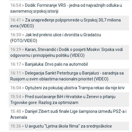
16:54 >
Dodik: Formiranje VRS - jedna od najvažnijih odluka u
savremenoj srpskoj istoriji
16:41 >
Za unapređenje poljoprivrede u Srpskoj 30,7 miliona
evra (VIDEO)
16:30 >
Јak led prekrio ulice i dvorišta u Gradačcu
(FOTO/VIDEO)
16:29 >
Karan, Stevandić i Dodik o posjeti Moskvi: Srpska vodi
odgovornu i principijelnu politiku (VIDEO)
16:17 >
Banjaluka: Drvo palo na automobil
16:11 >
Delegacija Sankt Peterburga u Banjaluci - saradnja sa
Rusijom u svim oblastima nacionalni prioritet (VIDEO)
16:04 >
Optuženi za pokušaj ubistva Trampa rekao da nije kriv
15:54 >
Pred suočavanje BiH i Hrvatske u Ženevi o pitanju
Trgovske gore: Razlog za optimizam
15:40 >
Danijel Zibert sudi finale Lige šampiona između PSŽ-a i
Arsenala
15:26 >
U avgustu "Ljetna škola filma" za srednjoškolce