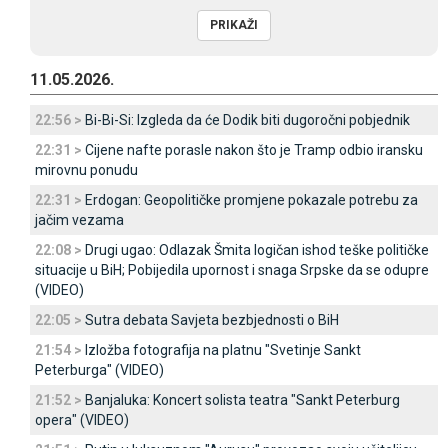
11.05.2026.
22:56 >
Bi-Bi-Si: Izgleda da će Dodik biti dugoročni pobjednik
22:31 >
Cijene nafte porasle nakon što je Tramp odbio iransku
mirovnu ponudu
22:31 >
Erdogan: Geopolitičke promjene pokazale potrebu za
jačim vezama
22:08 >
Drugi ugao: Odlazak Šmita logičan ishod teške političke
situacije u BiH; Pobijedila upornost i snaga Srpske da se odupre
(VIDEO)
22:05 >
Sutra debata Savjeta bezbjednosti o BiH
21:54 >
Izložba fotografija na platnu "Svetinje Sankt
Peterburga" (VIDEO)
21:52 >
Banjaluka: Koncert solista teatra "Sankt Peterburg
opera" (VIDEO)