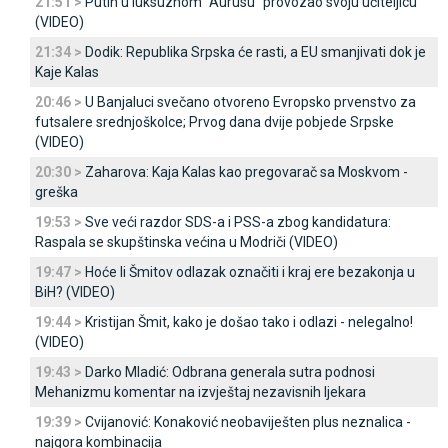
21:51 >
Putin u luksuznom "Aurusu" provozao svoju učiteljicu
(VIDEO)
21:34 >
Dodik: Republika Srpska će rasti, a EU smanjivati dok je
Kaje Kalas
20:46 >
U Banjaluci svečano otvoreno Evropsko prvenstvo za
futsalere srednjoškolce; Prvog dana dvije pobjede Srpske
(VIDEO)
20:30 >
Zaharova: Kaja Kalas kao pregovarač sa Moskvom -
greška
19:53 >
Sve veći razdor SDS-a i PSS-a zbog kandidatura:
Raspala se skupštinska većina u Modriči (VIDEO)
19:47 >
Hoće li Šmitov odlazak označiti i kraj ere bezakonja u
BiH? (VIDEO)
19:44 >
Kristijan Šmit, kako je došao tako i odlazi - nelegalno!
(VIDEO)
19:43 >
Darko Mladić: Odbrana generala sutra podnosi
Mehanizmu komentar na izvještaj nezavisnih ljekara
19:39 >
Cvijanović: Konaković neobaviješten plus neznalica -
najgora kombinacija