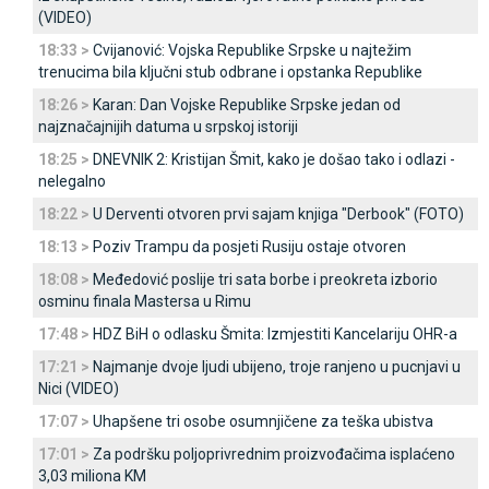
(VIDEO)
18:33 >
Cvijanović: Vojska Republike Srpske u najtežim
trenucima bila ključni stub odbrane i opstanka Republike
18:26 >
Karan: Dan Vojske Republike Srpske jedan od
najznačajnijih datuma u srpskoj istoriji
18:25 >
DNEVNIK 2: Kristijan Šmit, kako je došao tako i odlazi -
nelegalno
18:22 >
U Derventi otvoren prvi sajam knjiga "Derbook" (FOTO)
18:13 >
Poziv Trampu da posjeti Rusiju ostaje otvoren
18:08 >
Međedović poslije tri sata borbe i preokreta izborio
osminu finala Mastersa u Rimu
17:48 >
HDZ BiH o odlasku Šmita: Izmjestiti Kancelariju OHR-a
17:21 >
Najmanje dvoje ljudi ubijeno, troje ranjeno u pucnjavi u
Nici (VIDEO)
17:07 >
Uhapšene tri osobe osumnjičene za teška ubistva
17:01 >
Za podršku poljoprivrednim proizvođačima isplaćeno
3,03 miliona KM