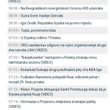
(VIDEO)
08:08 >
Na Beogradskom energetskom forumu 400 učesnika
08:06 >
Sutra Sveti Vasilije Ostroški
08:05 >
Igor Dodik: Republika Srpska na prvom mjestu
07:59 >
Toplo, povremeno kiša
07:56 >
U Srpskoj rođeno 19 beba
07:50 >
VRS nastala kao odgovor na vojno organizovanje druga
dva naroda u BiH (VIDEO)
07:50 >
"Banjalučanke" nastupom u Finskoj otvaraju novu
takmičarsku sezonu (VIDEO)
07:32 >
Košarkaši Dubaija drugi polufinalisti plej-ofa ABA lige
07:24 >
Fudbaleri Barselone pobijedili Real, odbranili pehar i
osvojili 29. titulu prvaka
07:16 >
Klokić: Posjeta delegacija Sankt Peterburga dokaz da je
Srpska prijatelj Rusiji (VIDEO)
07:14 >
Gimnazija u Prnjavoru obilježava značajan jubilej
(VIDEO)