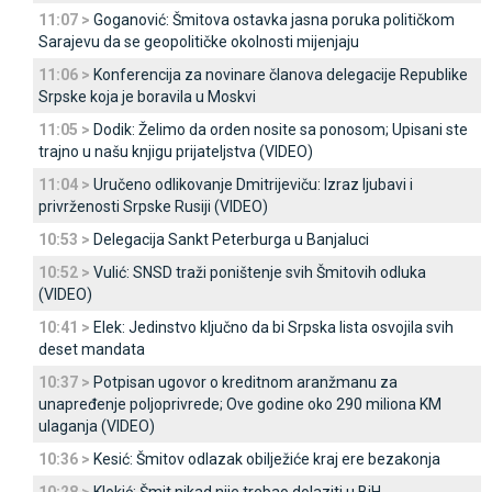
11:07 >
Goganović: Šmitova ostavka jasna poruka političkom
Sarajevu da se geopolitičke okolnosti mijenjaju
11:06 >
Konferencija za novinare članova delegacije Republike
Srpske koja je boravila u Moskvi
11:05 >
Dodik: Želimo da orden nosite sa ponosom; Upisani ste
trajno u našu knjigu prijateljstva (VIDEO)
11:04 >
Uručeno odlikovanje Dmitrijeviču: Izraz ljubavi i
privrženosti Srpske Rusiji (VIDEO)
10:53 >
Delegacija Sankt Peterburga u Banjaluci
10:52 >
Vulić: SNSD traži poništenje svih Šmitovih odluka
(VIDEO)
10:41 >
Elek: Јedinstvo ključno da bi Srpska lista osvojila svih
deset mandata
10:37 >
Potpisan ugovor o kreditnom aranžmanu za
unapređenje poljoprivrede; Ove godine oko 290 miliona KM
ulaganja (VIDEO)
10:36 >
Kesić: Šmitov odlazak obilježiće kraj ere bezakonja