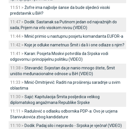
11:51 >
Žofre ima najbolje šanse da bude sljedeći visoki
predstavnik u BiH?
11:47 >
Dodik: Sastanak sa Putinom jedan od najvažnijih do
sada; Prijem na vrlo visokom nivou (VIDEO)
11:44 >
Minić primio u nastupnu posjetu komandanta EUFOR-a
11:42 >
Koje je odluke nametnuo Šmit i da li i one odlaze s njim?
11:41 >
Karan: Posjeta Moskvi potvrdila da Srpska vodi
odgovornu i principijelnu politiku (VIDEO)
11:38 >
Stevandić: Svjestan da je nanio mnogo štete, Šmit
uništio međunacionalne odnose u BiH (VIDEO)
11:33 >
Minić-Dmitrijevič: Raditi na proširenju saradnje u svim
oblastima
11:30 >
Sajić: Kapitulacija Šmita posljedica velikog
diplomatskog angažmana Republike Srpske
11:11 >
Radulović o odlasku odbornika PDP-a: Ovo je ucjena
Stanivukovića zbog kandidature
11:10 >
Dodik: Padaj silo i nepravdo - Srpska je vječna! (VIDEO)