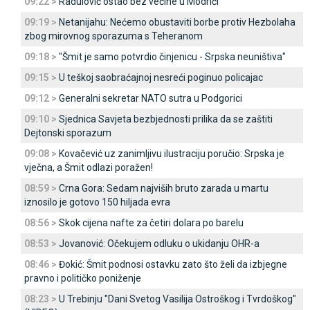
09:22 >
Radulović ostao bez većine u Modriči
09:19 >
Netanijahu: Nećemo obustaviti borbe protiv Hezbolaha
zbog mirovnog sporazuma s Teheranom
09:18 >
"Šmit je samo potvrdio činjenicu - Srpska neuništiva"
09:15 >
U teškoj saobraćajnoj nesreći poginuo policajac
09:12 >
Generalni sekretar NATO sutra u Podgorici
09:10 >
Sjednica Savjeta bezbjednosti prilika da se zaštiti
Dejtonski sporazum
09:08 >
Kovačević uz zanimljivu ilustraciju poručio: Srpska je
vječna, a Šmit odlazi poražen!
08:59 >
Crna Gora: Sedam najviših bruto zarada u martu
iznosilo je gotovo 150 hiljada evra
08:56 >
Skok cijena nafte za četiri dolara po barelu
08:53 >
Јovanović: Očekujem odluku o ukidanju OHR-a
08:46 >
Đokić: Šmit podnosi ostavku zato što želi da izbjegne
pravno i političko poniženje
08:23 >
U Trebinju "Dani Svetog Vasilija Ostroškog i Tvrdoškog"