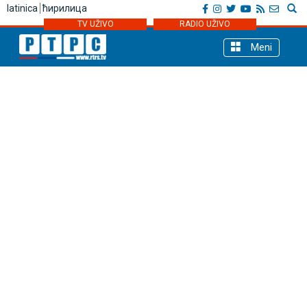
latinica
ћирилица
TV UŽIVO
RADIO UŽIVO
Meni