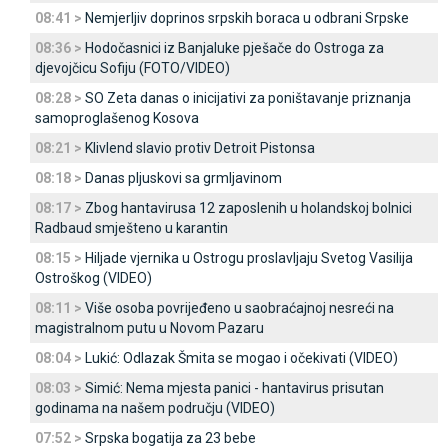
08:41 >
Nemjerljiv doprinos srpskih boraca u odbrani Srpske
08:36 >
Hodočasnici iz Banjaluke pješače do Ostroga za
djevojčicu Sofiju (FOTO/VIDEO)
08:28 >
SO Zeta danas o inicijativi za poništavanje priznanja
samoproglašenog Kosova
08:21 >
Klivlend slavio protiv Detroit Pistonsa
08:18 >
Danas pljuskovi sa grmljavinom
08:17 >
Zbog hantavirusa 12 zaposlenih u holandskoj bolnici
Radbaud smješteno u karantin
08:15 >
Hiljade vjernika u Ostrogu proslavljaju Svetog Vasilija
Ostroškog (VIDEO)
08:11 >
Više osoba povrijeđeno u saobraćajnoj nesreći na
magistralnom putu u Novom Pazaru
08:04 >
Lukić: Odlazak Šmita se mogao i očekivati (VIDEO)
08:03 >
Simić: Nema mjesta panici - hantavirus prisutan
godinama na našem području (VIDEO)
07:52 >
Srpska bogatija za 23 bebe