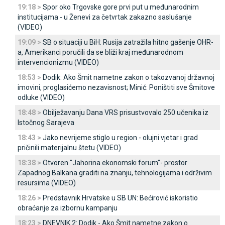
19:18 >
Spor oko Trgovske gore prvi put u međunarodnim
institucijama - u Ženevi za četvrtak zakazno saslušanje
(VIDEO)
19:09 >
SB o situaciji u BiH: Rusija zatražila hitno gašenje OHR-
a, Amerikanci poručili da se bliži kraj međunarodnom
intervencionizmu (VIDEO)
18:53 >
Dodik: Ako Šmit nametne zakon o takozvanoj državnoj
imovini, proglasićemo nezavisnost; Minić: Poništiti sve Šmitove
odluke (VIDEO)
18:48 >
Obilježavanju Dana VRS prisustvovalo 250 učenika iz
Istočnog Sarajeva
18:43 >
Јako nevrijeme stiglo u region - olujni vjetar i grad
pričinili materijalnu štetu (VIDEO)
18:38 >
Otvoren "Јahorina ekonomski forum"- prostor
Zapadnog Balkana graditi na znanju, tehnologijama i održivim
resursima (VIDEO)
18:26 >
Predstavnik Hrvatske u SB UN: Bećirović iskoristio
obraćanje za izbornu kampanju
18:23 >
DNEVNIK 2: Dodik - Ako Šmit nametne zakon o