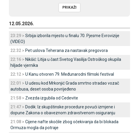
12.05.2026.
23:29 >
Srbija izborila mjesto u finalu 70. Pjesme Evrovizije
(VIDEO)
22:32 >
Pet uslova Teherana za nastavak pregovora
22:16 >
Nikšić: Litija u čast Svetog Vasilija Ostroškog okupila
hiljade vjernika
22:12 >
U Kanu otvoren 79. Međunarodni filmski festival
22:01 >
U udesu kod Mrkonjić Grada smrtno stradao vozač
autobusa, deset osoba povrijeđeno
21:58 >
Zvezda izgubila od Cedevite
21:47 >
Dodik: Iz skupštinske procedure povući izmjene i
dopune Zakona o obaveznom zdravstvenom osiguranju
21:08 >
Cijene nafte skočile zbog očekivanja da bi blokada
Ormuza mogla da potraje