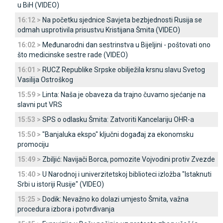
u BiH (VIDEO)
16:12 >
Na početku sjednice Savjeta bezbjednosti Rusija se
odmah usprotivila prisustvu Kristijana Šmita (VIDEO)
16:02 >
Međunarodni dan sestrinstva u Bijeljini - poštovati ono
što medicinske sestre rade (VIDEO)
16:01 >
RUCZ Republike Srpske obilježila krsnu slavu Svetog
Vasilija Ostroškog
15:59 >
Linta: Naša je obaveza da trajno čuvamo sjećanje na
slavni put VRS
15:53 >
SPS o odlasku Šmita: Zatvoriti Kancelariju OHR-a
15:50 >
"Banjaluka ekspo" ključni događaj za ekonomsku
promociju
15:49 >
Zbiljić: Navijači Borca, pomozite Vojvodini protiv Zvezde
15:40 >
U Narodnoj i univerzitetskoj biblioteci izložba "Istaknuti
Srbi u istoriji Rusije" (VIDEO)
15:25 >
Dodik: Nevažno ko dolazi umjesto Šmita, važna
procedura izbora i potvrđivanja