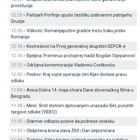
prostitucije
12:29 >
Patrijarh Porfirije uputio čestitku izabranom patrijarhu
Gruzije
12:26 >
Višković: Romanijaputevi gradiće treću traku preko
Romanije
12:16 >
Kostrešević na Prvoj generalnoj skupštini SEPCA-e
12:16 >
Bijeljina: Preminuo protojerej-hadži Bogdan Stjepanović
12:12 >
Održana komemoracija Vladimiru Cvetkoviću
12:02 >
Peskov: Kraj vojne operacije čim Kijev donese pravu
odluku
11:50 >
Anica Dobra 14. maja otvara Dane slovenačkog filma u
Beogradu
11:38 >
Minić: Šmit štetnim djelovanjem unazadio BiH, poništiti
njegove odluke (VIDEO)
11:35 >
Starmer odbacio pozive da podnese ostavku
11:33 >
Obilježena krsna slava ŽRS i Dan željezničara