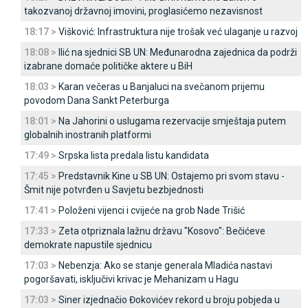
takozvanoj državnoj imovini, proglasićemo nezavisnost
18:17 >
Višković: Infrastruktura nije trošak već ulaganje u razvoj
18:08 >
Ilić na sjednici SB UN: Međunarodna zajednica da podrži
izabrane domaće političke aktere u BiH
18:03 >
Karan večeras u Banjaluci na svečanom prijemu
povodom Dana Sankt Peterburga
18:01 >
Na Јahorini o uslugama rezervacije smještaja putem
globalnih inostranih platformi
17:49 >
Srpska lista predala listu kandidata
17:45 >
Predstavnik Kine u SB UN: Ostajemo pri svom stavu -
Šmit nije potvrđen u Savjetu bezbjednosti
17:41 >
Položeni vijenci i cvijeće na grob Nade Trišić
17:33 >
Zeta otpriznala lažnu državu "Kosovo": Bečićeve
demokrate napustile sjednicu
17:03 >
Nebenzja: Ako se stanje generala Mladića nastavi
pogoršavati, isključivi krivac je Mehanizam u Hagu
17:03 >
Siner izjednačio Đokovićev rekord u broju pobjeda u