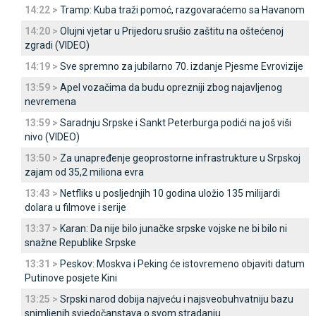
14:22 >
Tramp: Kuba traži pomoć, razgovaraćemo sa Havanom
14:20 >
Olujni vjetar u Prijedoru srušio zaštitu na oštećenoj
zgradi (VIDEO)
14:19 >
Sve spremno za jubilarno 70. izdanje Pjesme Evrovizije
13:59 >
Apel vozačima da budu oprezniji zbog najavljenog
nevremena
13:59 >
Saradnju Srpske i Sankt Peterburga podići na još viši
nivo (VIDEO)
13:50 >
Za unapređenje geoprostorne infrastrukture u Srpskoj
zajam od 35,2 miliona evra
13:43 >
Netfliks u posljednjih 10 godina uložio 135 milijardi
dolara u filmove i serije
13:37 >
Karan: Da nije bilo junačke srpske vojske ne bi bilo ni
snažne Republike Srpske
13:31 >
Peskov: Moskva i Peking će istovremeno objaviti datum
Putinove posjete Kini
13:25 >
Srpski narod dobija najveću i najsveobuhvatniju bazu
snimljenih svjedočanstava o svom stradanju