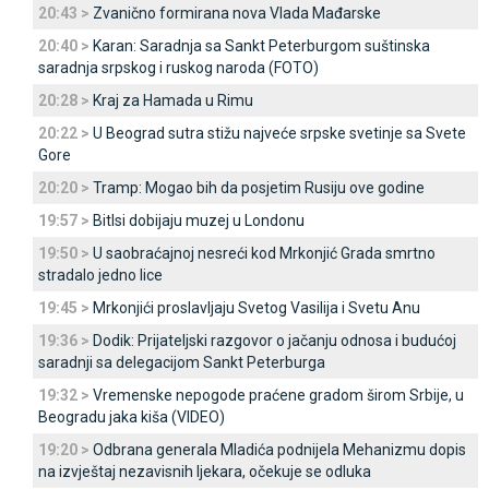
20:43 >
Zvanično formirana nova Vlada Mađarske
20:40 >
Karan: Saradnja sa Sankt Peterburgom suštinska
saradnja srpskog i ruskog naroda (FOTO)
20:28 >
Kraj za Hamada u Rimu
20:22 >
U Beograd sutra stižu najveće srpske svetinje sa Svete
Gore
20:20 >
Tramp: Mogao bih da posjetim Rusiju ove godine
19:57 >
Bitlsi dobijaju muzej u Londonu
19:50 >
U saobraćajnoj nesreći kod Mrkonjić Grada smrtno
stradalo jedno lice
19:45 >
Mrkonjići proslavljaju Svetog Vasilija i Svetu Anu
19:36 >
Dodik: Prijateljski razgovor o jačanju odnosa i budućoj
saradnji sa delegacijom Sankt Peterburga
19:32 >
Vremenske nepogode praćene gradom širom Srbije, u
Beogradu jaka kiša (VIDEO)
19:20 >
Odbrana generala Mladića podnijela Mehanizmu dopis
na izvještaj nezavisnih ljekara, očekuje se odluka