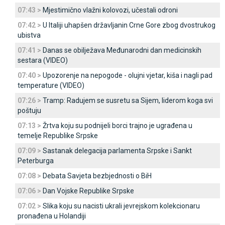
07:43 >
Mjestimično vlažni kolovozi, učestali odroni
07:42 >
U Italiji uhapšen državljanin Crne Gore zbog dvostrukog
ubistva
07:41 >
Danas se obilježava Međunarodni dan medicinskih
sestara (VIDEO)
07:40 >
Upozorenje na nepogode - olujni vjetar, kiša i nagli pad
temperature (VIDEO)
07:26 >
Tramp: Radujem se susretu sa Sijem, liderom koga svi
poštuju
07:13 >
Žrtva koju su podnijeli borci trajno je ugrađena u
temelje Republike Srpske
07:09 >
Sastanak delegacija parlamenta Srpske i Sankt
Peterburga
07:08 >
Debata Savjeta bezbjednosti o BiH
07:06 >
Dan Vojske Republike Srpske
07:02 >
Slika koju su nacisti ukrali jevrejskom kolekcionaru
pronađena u Holandiji