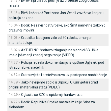
15:15 >
Evrovizija u Beču počinje uz proteste zbog učešća
Izraela
15:15 >
Bivši košarkaš Partizana Јan Veseli završava karijeru
na kraju sezone
15:04 >
Dodik: Nezavisnost Srpske, ako Šmit nametne zakon o
državnoj imovini
15:03 >
Gradiška: Ispaljeno više od 50 raketa, smanjen
intenzitet oluje
15:02 >
AKTUELNO: Šmitovo izlaganje na sjednici SB UN-a
imalo još manji značaj nego ranije (VIDEO)
14:57 >
Policija izuzela dokumentaciju iz opštine Ugljevik, pod
istragom bivši načelnik
14:52 >
Sutra svježe i pretežno suvo uz postepeno naoblačenje
14:39 >
Јako nevrijeme stiglo u Srpsku; Olujni vjetar i grad
pričinili materijalnu štetu (VIDEO)
14:29 >
Oglasila se SZO o epidemiji hantavirusa
14:22 >
Dodik: Republika Srpska nastala iz želje Srba za
slobodom