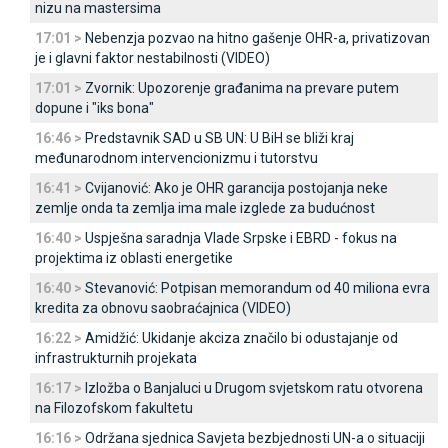
nizu na mastersima
17:01 >
Nebenzja pozvao na hitno gašenje OHR-a, privatizovan
je i glavni faktor nestabilnosti (VIDEO)
17:01 >
Zvornik: Upozorenje građanima na prevare putem
dopune i "iks bona"
16:46 >
Predstavnik SAD u SB UN: U BiH se bliži kraj
međunarodnom intervencionizmu i tutorstvu
16:41 >
Cvijanović: Ako je OHR garancija postojanja neke
zemlje onda ta zemlja ima male izglede za budućnost
16:40 >
Uspješna saradnja Vlade Srpske i EBRD - fokus na
projektima iz oblasti energetike
16:40 >
Stevanović: Potpisan memorandum od 40 miliona evra
kredita za obnovu saobraćajnica (VIDEO)
16:22 >
Amidžić: Ukidanje akciza značilo bi odustajanje od
infrastrukturnih projekata
16:17 >
Izložba o Banjaluci u Drugom svjetskom ratu otvorena
na Filozofskom fakultetu
16:16 >
Održana sjednica Savjeta bezbjednosti UN-a o situaciji