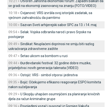
10:21 >
Otvoren Јahorina ekonomski forum: Zapadni Balkan da
se gradi na ekonomiji zasnovanoj na znanju (FOTO/VIDEO)
10:18 >
Cvijanović: VRS izvršila svoj istorijski zadatak, sa
vječnom zahvalnošću da pamtimo
10:00 >
Sazvan Sveti arhijerejski sabor SPC za 13. i 14. maj
09:54 >
Selak: Vojska odbranila narod i pravo Srpske na
postojanje
09:49 >
Sindikat: Neuplaćeni doprinosi ne smiju biti razlog
uskraćivanja zdravstvene zaštite
09:47 >
Šetao ulicom sa bombom u ruci
09:44 >
Đurđevdanski festival: 32 godine dobre muzike,
prijateljstva i novih generacija talenata (VIDEO)
09:36 >
Ostojić: VRS - simbol otpora i jedinstva
09:35 >
Bojić: Očekujemo efikasno reagovanje ESPO komiteta
nakon sučeljavanja
09:29 >
U Skoplju uhapšen osumnjičeni za planiranje krivičnih
djela za račun kriminalne grupe
09:16 >
Povrijeđeni vozač i suvozač iz Gornjeg Vakufa