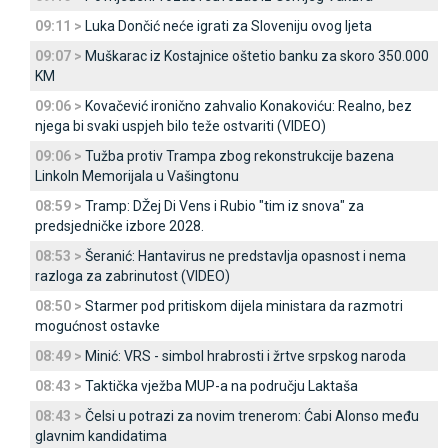
09:11 >
Luka Dončić neće igrati za Sloveniju ovog ljeta
09:07 >
Muškarac iz Kostajnice oštetio banku za skoro 350.000
KM
09:06 >
Kovačević ironično zahvalio Konakoviću: Realno, bez
njega bi svaki uspjeh bilo teže ostvariti (VIDEO)
09:06 >
Tužba protiv Trampa zbog rekonstrukcije bazena
Linkoln Memorijala u Vašingtonu
08:59 >
Tramp: DŽej Di Vens i Rubio "tim iz snova" za
predsjedničke izbore 2028.
08:53 >
Šeranić: Hantavirus ne predstavlja opasnost i nema
razloga za zabrinutost (VIDEO)
08:50 >
Starmer pod pritiskom dijela ministara da razmotri
mogućnost ostavke
08:49 >
Minić: VRS - simbol hrabrosti i žrtve srpskog naroda
08:43 >
Taktička vježba MUP-a na području Laktaša
08:43 >
Čelsi u potrazi za novim trenerom: Ćabi Alonso među
glavnim kandidatima