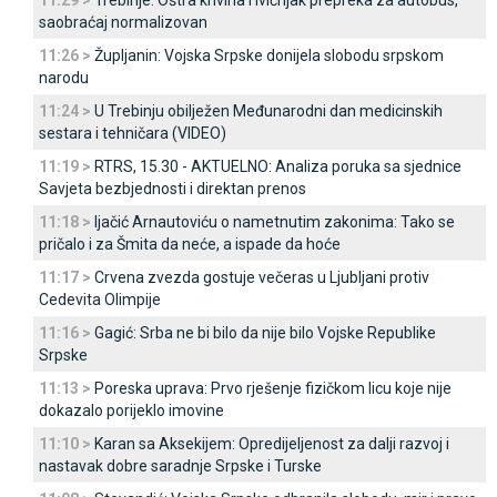
11:29 >
Trebinje: Oštra krivina i ivičnjak prepreka za autobus,
saobraćaj normalizovan
11:26 >
Župljanin: Vojska Srpske donijela slobodu srpskom
narodu
11:24 >
U Trebinju obilježen Međunarodni dan medicinskih
sestara i tehničara (VIDEO)
11:19 >
RTRS, 15.30 - AKTUELNO: Analiza poruka sa sjednice
Savjeta bezbjednosti i direktan prenos
11:18 >
Ijačić Arnautoviću o nametnutim zakonima: Tako se
pričalo i za Šmita da neće, a ispade da hoće
11:17 >
Crvena zvezda gostuje večeras u Ljubljani protiv
Cedevita Olimpije
11:16 >
Gagić: Srba ne bi bilo da nije bilo Vojske Republike
Srpske
11:13 >
Poreska uprava: Prvo rješenje fizičkom licu koje nije
dokazalo porijeklo imovine
11:10 >
Karan sa Aksekijem: Opredijeljenost za dalji razvoj i
nastavak dobre saradnje Srpske i Turske