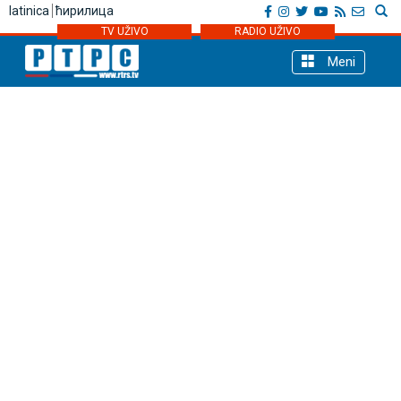
latinica
ћирилица
TV UŽIVO
RADIO UŽIVO
Meni