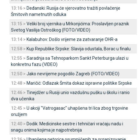
13:16 >
Deđanski: Rusija će vjerovatno tražiti povlačenje
Šmitovih nametnutih odluka
13:15 >
Veliki broj vjernika u Mrkonjićima: Proslavljen praznik
Svetog Vasilija Ostroškog (FOTO/VIDEO)
13:14 >
Kalabuhov: Došlo vrijeme za zatvaranje OHR-a
12:58 >
Kup Republike Srpske: Slavija odustala, Borac u finalu
12:55 >
Saradnja sa Tehnoparkom Sankt Peterburga ulazi u
konkretnu fazu (VIDEO)
12:50 >
Јako nevrijeme pogodilo Zagreb (FOTO/VIDEO)
12:48 >
Maričić: Odlazak Šmita dokaz ispravne politike Srpske
12:46 >
Tinejdžer u Rusiji unio vazdušnu pušku u školu i ranio
dva učenika
12:45 >
U akciji "Vatrogasac" uhapšena tri lica zbog trgovine
oružjem
12:40 >
Dodik: Medicinske sestre i tehničari vraćaju nadu i
snagu onima kojima je najpotrebnija
12:36 >
Uhapšena petorica osumnjičenih za organizovanje