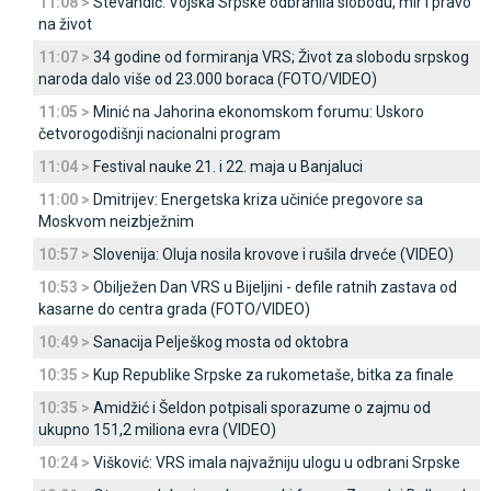
11:08 >
Stevandić: Vojska Srpske odbranila slobodu, mir i pravo
na život
11:07 >
34 godine od formiranja VRS; Život za slobodu srpskog
naroda dalo više od 23.000 boraca (FOTO/VIDEO)
11:05 >
Minić na Јahorina ekonomskom forumu: Uskoro
četvorogodišnji nacionalni program
11:04 >
Festival nauke 21. i 22. maja u Banjaluci
11:00 >
Dmitrijev: Energetska kriza učiniće pregovore sa
Moskvom neizbježnim
10:57 >
Slovenija: Oluja nosila krovove i rušila drveće (VIDEO)
10:53 >
Obilježen Dan VRS u Bijeljini - defile ratnih zastava od
kasarne do centra grada (FOTO/VIDEO)
10:49 >
Sanacija Pelješkog mosta od oktobra
10:35 >
Kup Republike Srpske za rukometaše, bitka za finale
10:35 >
Amidžić i Šeldon potpisali sporazume o zajmu od
ukupno 151,2 miliona evra (VIDEO)
10:24 >
Višković: VRS imala najvažniju ulogu u odbrani Srpske