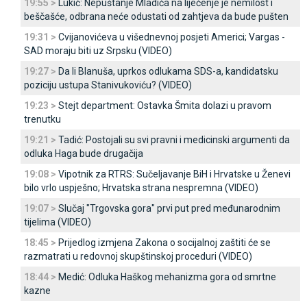
19:55 >
Lukić: Nepuštanje Mladića na liječenje je nemilost i
beščašće, odbrana neće odustati od zahtjeva da bude pušten
19:31 >
Cvijanovićeva u višednevnoj posjeti Americi; Vargas -
SAD moraju biti uz Srpsku (VIDEO)
19:27 >
Da li Blanuša, uprkos odlukama SDS-a, kandidatsku
poziciju ustupa Stanivukoviću? (VIDEO)
19:23 >
Stejt department: Ostavka Šmita dolazi u pravom
trenutku
19:21 >
Tadić: Postojali su svi pravni i medicinski argumenti da
odluka Haga bude drugačija
19:08 >
Vipotnik za RTRS: Sučeljavanje BiH i Hrvatske u Ženevi
bilo vrlo uspješno; Hrvatska strana nespremna (VIDEO)
19:07 >
Slučaj "Trgovska gora" prvi put pred međunarodnim
tijelima (VIDEO)
18:45 >
Prijedlog izmjena Zakona o socijalnoj zaštiti će se
razmatrati u redovnoj skupštinskoj proceduri (VIDEO)
18:44 >
Medić: Odluka Haškog mehanizma gora od smrtne
kazne