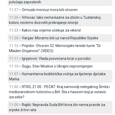
položaja zaposlenih
11:27 >
Ormuski moreuz mora biti otvoren
11:26 >
Vrhovac: Iako nema kazne za zločin u Tuzlanskoj
koloni, nećemo dozvoliti prekrajanje istorije
11:23 >
Kakvo nas vrijeme očekuje za vikend
11:20 >
Vargas: Moramo biti uz narod Republike Srpske
11:12 >
Prijedor: Otvoren 52. Memorijalni teniski turnir "Dr
Mladen Stojanović" (VIDEO)
11:11 >
Ignjatović: Vlada posvećena brizi o porodici
11:10 >
Šojgu: Stav Moskve o Ukrajini nepromijenjen
11:07 >
Humanitarna biciklistička vožnja za liječenje dječaka
Marka
11:02 >
RTRS, 21.00 - PEČAT: Kraj samovolji nelegalnog Šmita i
međunarodnom tutorstvu u BiH: Šta s haosom koji je ostavio
iza sebe?
11:00 >
Rajilić: Nepravda Suda BiH kriva što nema pravde za
srpske žrtve rata