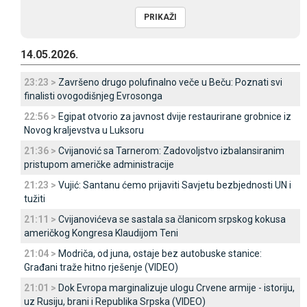
14.05.2026.
23:23 >
Završeno drugo polufinalno veče u Beču: Poznati svi
finalisti ovogodišnjeg Evrosonga
22:56 >
Egipat otvorio za javnost dvije restaurirane grobnice iz
Novog kraljevstva u Luksoru
21:36 >
Cvijanović sa Tarnerom: Zadovoljstvo izbalansiranim
pristupom američke administracije
21:23 >
Vujić: Santanu ćemo prijaviti Savjetu bezbjednosti UN i
tužiti
21:11 >
Cvijanovićeva se sastala sa članicom srpskog kokusa
američkog Kongresa Klaudijom Teni
21:04 >
Modriča, od juna, ostaje bez autobuske stanice:
Građani traže hitno rješenje (VIDEO)
21:01 >
Dok Evropa marginalizuje ulogu Crvene armije - istoriju,
uz Rusiju, brani i Republika Srpska (VIDEO)