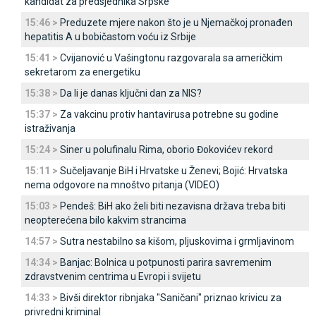
kandidat za predsjednika Srpske
15:46 >
Preduzete mjere nakon što je u Njemačkoj pronađen
hepatitis A u bobičastom voću iz Srbije
15:41 >
Cvijanović u Vašingtonu razgovarala sa američkim
sekretarom za energetiku
15:38 >
Da li je danas ključni dan za NIS?
15:37 >
Za vakcinu protiv hantavirusa potrebne su godine
istraživanja
15:24 >
Siner u polufinalu Rima, oborio Đokovićev rekord
15:11 >
Sučeljavanje BiH i Hrvatske u Ženevi; Bojić: Hrvatska
nema odgovore na mnoštvo pitanja (VIDEO)
15:03 >
Pendeš: BiH ako želi biti nezavisna država treba biti
neopterećena bilo kakvim strancima
14:57 >
Sutra nestabilno sa kišom, pljuskovima i grmljavinom
14:34 >
Banjac: Bolnica u potpunosti parira savremenim
zdravstvenim centrima u Evropi i svijetu
14:33 >
Bivši direktor ribnjaka "Saničani" priznao krivicu za
privredni kriminal