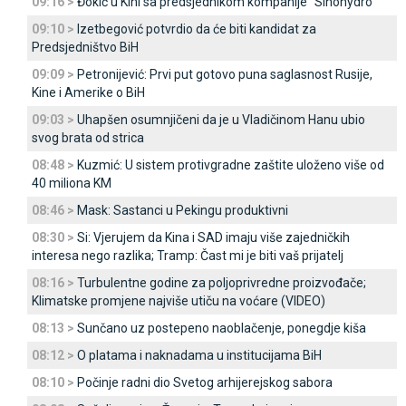
09:16 >
Đokić u Kini sa predsjednikom kompanije "Sinohydro"
09:10 >
Izetbegović potvrdio da će biti kandidat za
Predsjedništvo BiH
09:09 >
Petronijević: Prvi put gotovo puna saglasnost Rusije,
Kine i Amerike o BiH
09:03 >
Uhapšen osumnjičeni da je u Vladičinom Hanu ubio
svog brata od strica
08:48 >
Kuzmić: U sistem protivgradne zaštite uloženo više od
40 miliona KM
08:46 >
Mask: Sastanci u Pekingu produktivni
08:30 >
Si: Vjerujem da Kina i SAD imaju više zajedničkih
interesa nego razlika; Tramp: Čast mi je biti vaš prijatelj
08:16 >
Turbulentne godine za poljoprivredne proizvođače;
Klimatske promjene najviše utiču na voćare (VIDEO)
08:13 >
Sunčano uz postepeno naoblačenje, ponegdje kiša
08:12 >
O platama i naknadama u institucijama BiH
08:10 >
Počinje radni dio Svetog arhijerejskog sabora