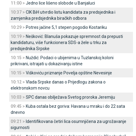
11:00 >
Јedno lice lišeno slobode u Banjaluci
10:37 >
CIK BiH utvrdio listu kandidata za predsjednika i
zamjenika predsjednika biračkih odbora
10:29 >
Potres jačine 5,1 stepen pogodio Kostariku
10:19 >
Nešković: Blanuša pokazuje spremnost da prepusti
kandidaturu, više funkcionera SDS-a žele u trku za
predsjednika Srpske
10:15 >
Nuždić: Podaci o ubijenima u Tuzlanskoj koloni
prikrivani, istrajati u dokazivanju istine
10:15 >
Viškoviću priznanje Povelja opštine Nevesinje
10:12 >
Vlada Srpske danas o Prijedlogu zakona o
elektronskom novcu
10:03 >
SPC danas obilježava Svetog proroka Јeremiju
09:45 >
Kuba ostala bez goriva: Havana u mraku i do 22 sata
dnevno
09:21 >
Identifikovana četiri lica osumnjičena za ugrožavanje
sigurnosti