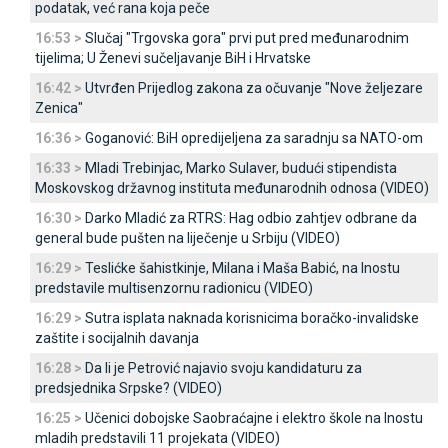
podatak, već rana koja peče
16:53 >
Slučaj "Trgovska gora" prvi put pred međunarodnim
tijelima; U Ženevi sučeljavanje BiH i Hrvatske
16:42 >
Utvrđen Prijedlog zakona za očuvanje "Nove željezare
Zenica"
16:36 >
Goganović: BiH opredijeljena za saradnju sa NATO-om
16:33 >
Mladi Trebinjac, Marko Sulaver, budući stipendista
Moskovskog državnog instituta međunarodnih odnosa (VIDEO)
16:30 >
Darko Mladić za RTRS: Hag odbio zahtjev odbrane da
general bude pušten na liječenje u Srbiju (VIDEO)
16:29 >
Teslićke šahistkinje, Milana i Maša Babić, na Inostu
predstavile multisenzornu radionicu (VIDEO)
16:29 >
Sutra isplata naknada korisnicima boračko-invalidske
zaštite i socijalnih davanja
16:28 >
Da li je Petrović najavio svoju kandidaturu za
predsjednika Srpske? (VIDEO)
16:25 >
Učenici dobojske Saobraćajne i elektro škole na Inostu
mladih predstavili 11 projekata (VIDEO)