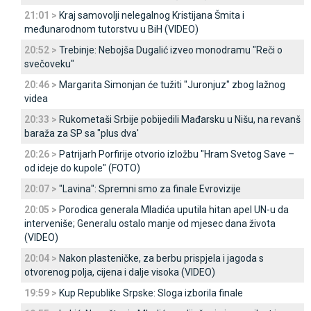
21:01 >
Kraj samovolji nelegalnog Kristijana Šmita i
međunarodnom tutorstvu u BiH (VIDEO)
20:52 >
Trebinje: Nebojša Dugalić izveo monodramu "Reči o
svečoveku"
20:46 >
Margarita Simonjan će tužiti "Јuronjuz" zbog lažnog
videa
20:33 >
Rukometaši Srbije pobijedili Mađarsku u Nišu, na revanš
baraža za SP sa "plus dva'
20:26 >
Patrijarh Porfirije otvorio izložbu "Hram Svetog Save –
od ideje do kupole" (FOTO)
20:07 >
"Lavina": Spremni smo za finale Evrovizije
20:05 >
Porodica generala Mladića uputila hitan apel UN-u da
interveniše; Generalu ostalo manje od mjesec dana života
(VIDEO)
20:04 >
Nakon plasteničke, za berbu prispjela i jagoda s
otvorenog polja, cijena i dalje visoka (VIDEO)
19:59 >
Kup Republike Srpske: Sloga izborila finale