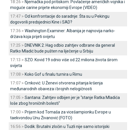
18:26 >
Njemačka pod pritiskom: Povlačenje američkih vojnika i
moguće carine prijete ekonomiji Evrope (VIDEO)
17:47 >
Od konfrontacije do saradnje: Šta su u Pekingu
dogovorili predsjednici Kine i SAD?
17:36 >
Washington Examiner: Albanija je najnovija narko-
država koja prijeti svijetu
17:25 >
DNEVNIK 2: Hag odbio zahtjev odbrane da general
Ratko Mladić bude pušten na liječenje u Srbiju
17:13 >
SZO: Kovid 19 odnio više od 22 miliona života širom
svijeta
17:08 >
Koko Gof u finalu turnira u Rimu
17:07 >
Crnković: U Ženevi otvorena pitanja kršenja
međunarodnih obaveza i brojnih nelogičnosti
17:05 >
Santana: Zahtjev odbijen jer je "stanje Ratka Mladića
loše zbog hroničnih bolesti"
17:00 >
Prijem kod Tomaša za vicešampionku Evrope u
taekvondou Unu Živanović (FOTO)
16:56 >
Dodik: Brutalni zločin u Tuzli nije samo istorijski