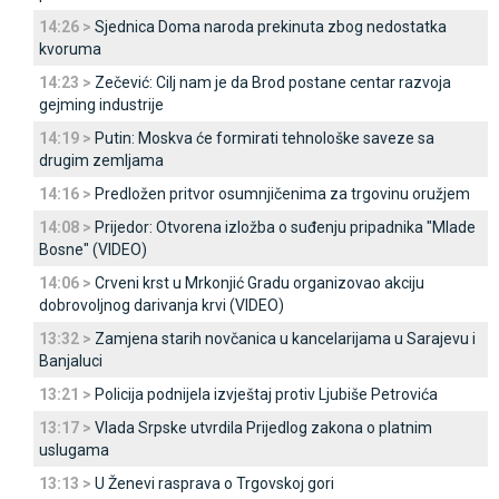
14:26 >
Sjednica Doma naroda prekinuta zbog nedostatka
kvoruma
14:23 >
Zečević: Cilj nam je da Brod postane centar razvoja
gejming industrije
14:19 >
Putin: Moskva će formirati tehnološke saveze sa
drugim zemljama
14:16 >
Predložen pritvor osumnjičenima za trgovinu oružjem
14:08 >
Prijedor: Otvorena izložba o suđenju pripadnika "Mlade
Bosne" (VIDEO)
14:06 >
Crveni krst u Mrkonjić Gradu organizovao akciju
dobrovoljnog darivanja krvi (VIDEO)
13:32 >
Zamjena starih novčanica u kancelarijama u Sarajevu i
Banjaluci
13:21 >
Policija podnijela izvještaj protiv Ljubiše Petrovića
13:17 >
Vlada Srpske utvrdila Prijedlog zakona o platnim
uslugama
13:13 >
U Ženevi rasprava o Trgovskoj gori