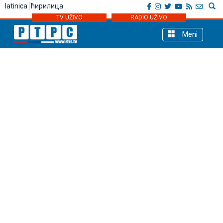
latinica
ћирилица
TV UŽIVO
RADIO UŽIVO
Meni