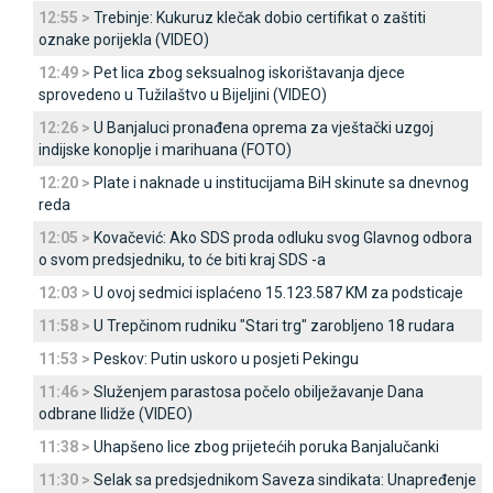
12:55 >
Trebinje: Kukuruz klečak dobio certifikat o zaštiti
oznake porijekla (VIDEO)
12:49 >
Pet lica zbog seksualnog iskorištavanja djece
sprovedeno u Tužilaštvo u Bijeljini (VIDEO)
12:26 >
U Banjaluci pronađena oprema za vještački uzgoj
indijske konoplje i marihuana (FOTO)
12:20 >
Plate i naknade u institucijama BiH skinute sa dnevnog
reda
12:05 >
Kovačević: Ako SDS proda odluku svog Glavnog odbora
o svom predsjedniku, to će biti kraj SDS -a
12:03 >
U ovoj sedmici isplaćeno 15.123.587 KM za podsticaje
11:58 >
U Trepčinom rudniku "Stari trg" zarobljeno 18 rudara
11:53 >
Peskov: Putin uskoro u posjeti Pekingu
11:46 >
Služenjem parastosa počelo obilježavanje Dana
odbrane Ilidže (VIDEO)
11:38 >
Uhapšeno lice zbog prijetećih poruka Banjalučanki
11:30 >
Selak sa predsjednikom Saveza sindikata: Unapređenje