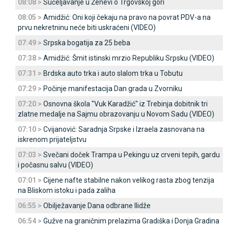
08:08 >
Sučeljavanje u Ženevi o Trgovskoj gori
08:05 >
Amidžić: Oni koji čekaju na pravo na povrat PDV-a na
prvu nekretninu neće biti uskraćeni (VIDEO)
07:49 >
Srpska bogatija za 25 beba
07:38 >
Amidžić: Šmit istinski mrzio Republiku Srpsku (VIDEO)
07:31 >
Brdska auto trka i auto slalom trka u Tobutu
07:29 >
Počinje manifestacija Dan grada u Zvorniku
07:20 >
Osnovna škola "Vuk Karadžić" iz Trebinja dobitnik tri
zlatne medalje na Sajmu obrazovanju u Novom Sadu (VIDEO)
07:10 >
Cvijanović: Saradnja Srpske i Izraela zasnovana na
iskrenom prijateljstvu
07:03 >
Svečani doček Trampa u Pekingu uz crveni tepih, gardu
i počasnu salvu (VIDEO)
07:01 >
Cijene nafte stabilne nakon velikog rasta zbog tenzija
na Bliskom istoku i pada zaliha
06:55 >
Obilježavanje Dana odbrane Ilidže
06:54 >
Gužve na graničnim prelazima Gradiška i Donja Gradina