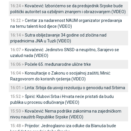
16:24 >
Kovačević: Izborićemo se da predsjednik Srpske bude
politički autoritet sa ozbiljnim znanjem i obrazovanjem (VIDEO)
16:22 >
Centar za nadarenost NAUM organizator predavanja
na temu talenti kod djece (VIDEO)
16:14 >
Sutra obilježavanje 34 godine od zločina nad
pripadnicima ЈNA u Tuzli (VIDEO)
16:07 >
Kovačević: Јedinstvo SNSD-a neupitno, Sarajevo se
uzalud nada (VIDEO)
16:06 >
Počele 65. međunarodne ulične trke
16:04 >
Konsultacije o Zakonu o socijalnoj zaštiti; Minić:
Razgovorom do korisnih rješenja (VIDEO)
16:01 >
Linta: Srbija da usvoji rezoluciju o genocidu nad Srbima
15:52 >
Špirić: Klubovi Srba i Hrvata neće pristati da budu
publika u procesu odlučivanja (VIDEO)
15:50 >
Kovačević: Nema podrške zakonima na zajedničkom
nivou nauštrb Republike Srpske (VIDEO)
15:48 >
Prijedor: Јednoglasno iza odluke da Blanuša bude