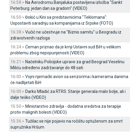
16:58 >
Na Aerodromu Banjaluka postavljena izložba "Sankt
Peterburg: jedan dan sa gradom" (VIDEO)
16:50 >
Đokić u Kini sa predstavnicima "Teklomana":
Uspostaviti saradnju sa kompanijama iz Srpske (FOTO)
16:38 >
Vučić ne učestvuje na "Biznis samitu" u Beogradu iz
zdravstvenih razloga
16:24 >
Ćeman priznao da je krnji Ustavni sud BiH u velikom
problemu zbog nepopunjenosti (VIDEO)
16:21 >
Načelniku Policijske uprave za grad Beograd Veselinu
Miliću određeno zadržavanje do 48 sati
16:03 >
Vojni njemački avion sa senzorima i kamerama danima
će nadlijetati BiH
16:00 >
Darko Mladić za RTRS: Stanje generala malo bolje, ali i
dalje teško (VIDEO)
15:50 >
Ministarstvo zdravlja - dodatna sredstva za terapije
protiv malignih bolesti (VIDEO)
15:36 >
Tužilac se nije pojavio na ročištu optuženom za smrt
supružnika Hršum