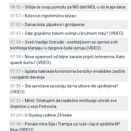
08:05 >
Srbija će svoju ponudu za NIS dati MOL-u do kraja dana
07:57 >
Kolovozi mjestimično klizavi
07:52 >
Danas kiša, pljuskovi i grmljavina
07:41 >
Gdje griješimo tokom vožnje u kružnom toku? (VIDEO)
07:39 >
Sveti Vasilije Ostroški - svetitelj kom se vjernici svih
konfesija klanjaju i u njegova čuda vjeruju (VIDEO)
07:38 >
Nova opasnost od biljne zaraze prijeti četinarima; Kako
spasiti šumu? (VIDEO)
07:37 >
Isplata naknada korisnicima boračko-invalidske zaštite
i socijalnih davanja
07:35 >
Šta sprečava opoziciju da na izbore ide ujedinjena?
(VIDEO)
07:32 >
Minić: Očekujem da nadležne institucije utvrde sve
činjenice u vezi Petrovića
07:24 >
U Srpskoj rođene 24 bebe
07:08 >
Poruke mira Sija i Trampa uz ruže i čaj iz sjedišta KP
Kine (VIDEO)