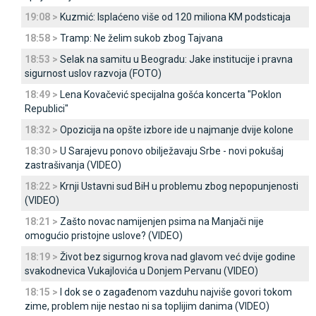
19:08 >
Kuzmić: Isplaćeno više od 120 miliona KM podsticaja
18:58 >
Tramp: Ne želim sukob zbog Tajvana
18:53 >
Selak na samitu u Beogradu: Јake institucije i pravna
sigurnost uslov razvoja (FOTO)
18:49 >
Lena Kovačević specijalna gošća koncerta "Poklon
Republici"
18:32 >
Opozicija na opšte izbore ide u najmanje dvije kolone
18:30 >
U Sarajevu ponovo obilježavaju Srbe - novi pokušaj
zastrašivanja (VIDEO)
18:22 >
Krnji Ustavni sud BiH u problemu zbog nepopunjenosti
(VIDEO)
18:21 >
Zašto novac namijenjen psima na Manjači nije
omogućio pristojne uslove? (VIDEO)
18:19 >
Život bez sigurnog krova nad glavom već dvije godine
svakodnevica Vukajlovića u Donjem Pervanu (VIDEO)
18:15 >
I dok se o zagađenom vazduhu najviše govori tokom
zime, problem nije nestao ni sa toplijim danima (VIDEO)