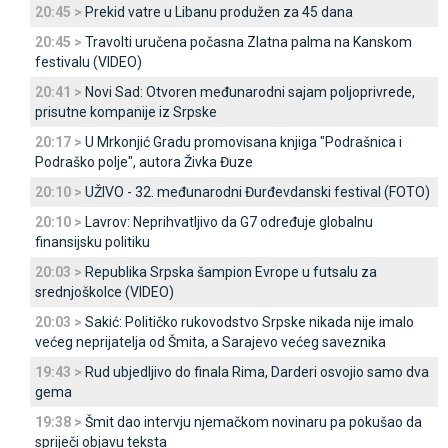
20:45 >
Prekid vatre u Libanu produžen za 45 dana
20:45 >
Travolti uručena počasna Zlatna palma na Kanskom
festivalu (VIDEO)
20:41 >
Novi Sad: Otvoren međunarodni sajam poljoprivrede,
prisutne kompanije iz Srpske
20:17 >
U Mrkonjić Gradu promovisana knjiga "Podrašnica i
Podraško polje", autora Živka Đuze
20:10 >
UŽIVO - 32. međunarodni Đurđevdanski festival (FOTO)
20:10 >
Lavrov: Neprihvatljivo da G7 određuje globalnu
finansijsku politiku
20:03 >
Republika Srpska šampion Evrope u futsalu za
srednjoškolce (VIDEO)
20:03 >
Sakić: Političko rukovodstvo Srpske nikada nije imalo
većeg neprijatelja od Šmita, a Sarajevo većeg saveznika
19:43 >
Rud ubjedljivo do finala Rima, Darderi osvojio samo dva
gema
19:38 >
Šmit dao intervju njemačkom novinaru pa pokušao da
spriječi objavu teksta