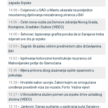
zapadu Srpske
14:08 >
Cvijanović u SAD-u Mastu ukazala na posljedice
neustavnog djelovanja neizabranog stranca u BiH
14:05 >
Četiri nova vozila za Domove zdravlja Novog Grada,
Kostajnice, Gradiške i Dubice (VIDEO)
14:00 >
Šehovac: Ispisivanje grafita poruka da iz Sarajeva treba
istjerati sve što je srpsko
13:59 >
Zagreb: Brazilac oštrim predmetom izbo državljanina
BiH
13:52 >
Ispitivanje kolovozne konstrukcije na pravcu od
Mahovljanske petlje do Glamočana
13:45 >
Mjera pritvora zbog izazivanja opšte opasnosti u
pokušaju
13:28 >
Hrvatski sabor usvojio Zakon kojim se omogućava
uvođenje posebnih viza za vozače; Forto: Važna vijest
13:27 >
U Krivodolima služen pomen za srpske žrtve ustaškog
zločina (VIDEO)
13:19 >
Јanković: Danas puštanje u saobraćaj puta Sarajevo -