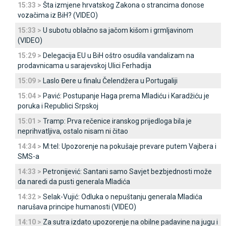
15:33 >
Šta izmjene hrvatskog Zakona o strancima donose
vozačima iz BiH? (VIDEO)
15:33 >
U subotu oblačno sa jačom kišom i grmljavinom
(VIDEO)
15:29 >
Delegacija EU u BiH oštro osudila vandalizam na
prodavnicama u sarajevskoj Ulici Ferhadija
15:09 >
Laslo Đere u finalu Čelendžera u Portugaliji
15:04 >
Pavić: Postupanje Haga prema Mladiću i Karadžiću je
poruka i Republici Srpskoj
15:01 >
Tramp: Prva rečenice iranskog prijedloga bila je
neprihvatljiva, ostalo nisam ni čitao
14:34 >
M:tel: Upozorenje na pokušaje prevare putem Vajbera i
SMS-a
14:33 >
Petronijević: Santani samo Savjet bezbjednosti može
da naredi da pusti generala Mladića
14:32 >
Selak-Vujić: Odluka o nepuštanju generala Mladića
narušava principe humanosti (VIDEO)
14:10 >
Za sutra izdato upozorenje na obilne padavine na jugu i