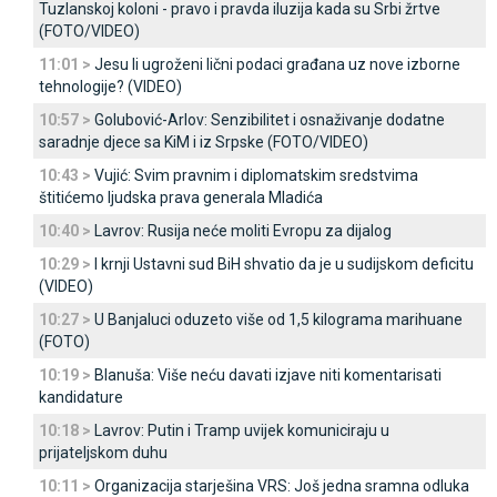
Tuzlanskoj koloni - pravo i pravda iluzija kada su Srbi žrtve
(FOTO/VIDEO)
11:01 >
Јesu li ugroženi lični podaci građana uz nove izborne
tehnologije? (VIDEO)
10:57 >
Golubović-Arlov: Senzibilitet i osnaživanje dodatne
saradnje djece sa KiM i iz Srpske (FOTO/VIDEO)
10:43 >
Vujić: Svim pravnim i diplomatskim sredstvima
štitićemo ljudska prava generala Mladića
10:40 >
Lavrov: Rusija neće moliti Evropu za dijalog
10:29 >
I krnji Ustavni sud BiH shvatio da je u sudijskom deficitu
(VIDEO)
10:27 >
U Banjaluci oduzeto više od 1,5 kilograma marihuane
(FOTO)
10:19 >
Blanuša: Više neću davati izjave niti komentarisati
kandidature
10:18 >
Lavrov: Putin i Tramp uvijek komuniciraju u
prijateljskom duhu
10:11 >
Organizacija starješina VRS: Јoš jedna sramna odluka