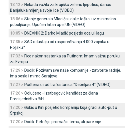
18:12 >
Nekada važila za krajišku zelenu ljepoticu, danas
Banjaluka mijenja svoje lice (VIDEO)
18:06 >
Stanje generala Mladića i dalje teško, uz minimalno
poboljšanje; Upućen hitan apel UN (VIDEO)
18:05 >
DNEVNIK 2: Darko Mladić posjetio oca u Hagu
17:35 >
SAD odustaju od raspoređivanja 4.000 vojnika u
Poljsku?
17:32 >
Fico nakon sastanka sa Putinom: Imam važnu poruku
za Evropu
17:29 >
Dodik: Pozivam sve naše kompanije - zatvorite radnje,
ima posla i mimo Sarajeva
17:27 >
Puštena u rad trafostanica "Debeljaci 4" (VIDEO)
17:26 >
Odlučeno - Izetbegović kandidat za člana
Predsjedništva BiH
17:20 >
Đokić u Kini posjetio kompaniju koja gradi auto-put u
Srpskoj
17:20 >
Dodik: Petrič je promašio temu, ali pare nije