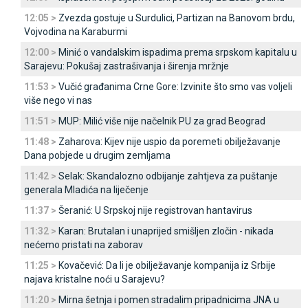
12:05 >
Zvezda gostuje u Surdulici, Partizan na Banovom brdu,
Vojvodina na Karaburmi
12:00 >
Minić o vandalskim ispadima prema srpskom kapitalu u
Sarajevu: Pokušaj zastrašivanja i širenja mržnje
11:53 >
Vučić građanima Crne Gore: Izvinite što smo vas voljeli
više nego vi nas
11:51 >
MUP: Milić više nije načelnik PU za grad Beograd
11:48 >
Zaharova: Kijev nije uspio da poremeti obilježavanje
Dana pobjede u drugim zemljama
11:42 >
Selak: Skandalozno odbijanje zahtjeva za puštanje
generala Mladića na liječenje
11:37 >
Šeranić: U Srpskoj nije registrovan hantavirus
11:32 >
Karan: Brutalan i unaprijed smišljen zločin - nikada
nećemo pristati na zaborav
11:25 >
Kovačević: Da li je obilježavanje kompanija iz Srbije
najava kristalne noći u Sarajevu?
11:20 >
Mirna šetnja i pomen stradalim pripadnicima ЈNA u