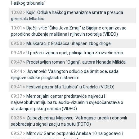
Haškog tribunala"
10:03 >
Kojić: Odluka haškog mehanizma smrtna presuda
generalu Mladiću
10:01 >
Dječiji vrtić "Čika Јova Zmaj" iz Bijeljine organizovao
porodično druženje mališana i njihovih roditelja (VIDEO)
09:50 >
Muškarac iz Gradačca uhapšen zbog droge
09:49 >
U požaru izgorio opel, policija traga za izvršiocima
09:47 >
Predstavljen roman "Oganj", autora Nenada Milkića
09:44 >
Јovanović: Vašington odlučio da Šmit ode, sada
njegove odluke proglasiti ništavnim
09:41 >
Festival pozorišta "Ljubica" u Gradišci (VIDEO)
09:37 >
Memorijalni centar predstaviće najveću i
najsveobuhvatniju bazu audio-vizuelnih svjedočanstava o
stradanju srpskog naroda (VIDEO)
09:35 >
Za bezbjedniju Majevicu: Vatrogasci uredili i obnovili
saobraćajnu signalizaciju na putu (FOTO)
09:27 >
Mitrović: Samo potpisnici Aneksa 10 nalogodavci i