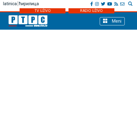
latinica
ћирилица
TV UŽIVO
RADIO UŽIVO
Meni