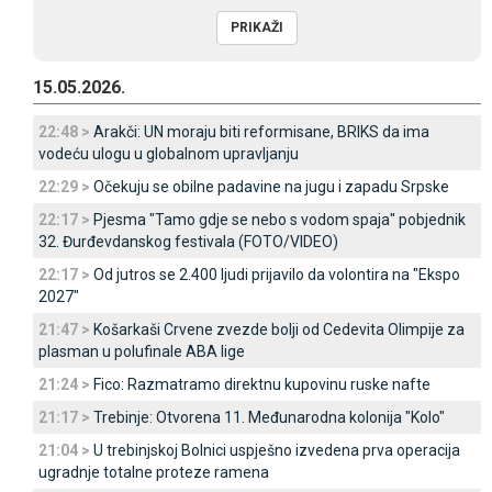
15.05.2026.
22:48 >
Arakči: UN moraju biti reformisane, BRIKS da ima
vodeću ulogu u globalnom upravljanju
22:29 >
Očekuju se obilne padavine na jugu i zapadu Srpske
22:17 >
Pjesma "Tamo gdje se nebo s vodom spaja" pobjednik
32. Đurđevdanskog festivala (FOTO/VIDEO)
22:17 >
Od jutros se 2.400 ljudi prijavilo da volontira na "Ekspo
2027"
21:47 >
Košarkaši Crvene zvezde bolji od Cedevita Olimpije za
plasman u polufinale ABA lige
21:24 >
Fico: Razmatramo direktnu kupovinu ruske nafte
21:17 >
Trebinje: Otvorena 11. Međunarodna kolonija "Kolo"
21:04 >
U trebinjskoj Bolnici uspješno izvedena prva operacija
ugradnje totalne proteze ramena