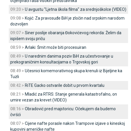
ocjenjivači rada visokih predstavnika
09:20 >
U avgustu "Ljetna škola filma" za srednjoškolce (VIDEO)
09:08 >
Kojić: Za pravosuđe BiH je zločin nad srpskim narodom
dozvoljen
09:07 >
Siner poslije obaranja Đokovićevog rekorda: Želim da
ispišem svoju priču
08:59 >
Arlaki: Šmit može biti procesuiran
08:49 >
U narednim danima poziv BiH za učestvovanje u
prekograničnim konsultacijama o Trgovskoj gori
08:49 >
Učesnici komemorativnog skupa krenuli iz Bijeljine ka
Tuzli
08:42 >
RiTE Gacko ostvarile dobit u prvom kvartalu
08:21 >
Mladić za RTRS: Stanje generala katastrofalno, on
umire vezan za krevet (VIDEO)
08:16 >
Obradović pred majstoricu: Očekujem da budemo
čvršći
08:07 >
Cijene nafte porasle nakon Trampove izjave o kineskoj
kupovini američke nafte