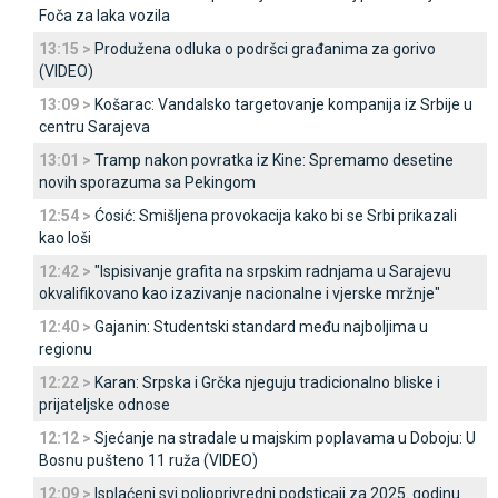
Foča za laka vozila
13:15 >
Produžena odluka o podršci građanima za gorivo
(VIDEO)
13:09 >
Košarac: Vandalsko targetovanje kompanija iz Srbije u
centru Sarajeva
13:01 >
Tramp nakon povratka iz Kine: Spremamo desetine
novih sporazuma sa Pekingom
12:54 >
Ćosić: Smišljena provokacija kako bi se Srbi prikazali
kao loši
12:42 >
"Ispisivanje grafita na srpskim radnjama u Sarajevu
okvalifikovano kao izazivanje nacionalne i vjerske mržnje"
12:40 >
Gajanin: Studentski standard među najboljima u
regionu
12:22 >
Karan: Srpska i Grčka njeguju tradicionalno bliske i
prijateljske odnose
12:12 >
Sjećanje na stradale u majskim poplavama u Doboju: U
Bosnu pušteno 11 ruža (VIDEO)
12:09 >
Isplaćeni svi poljoprivredni podsticaji za 2025. godinu