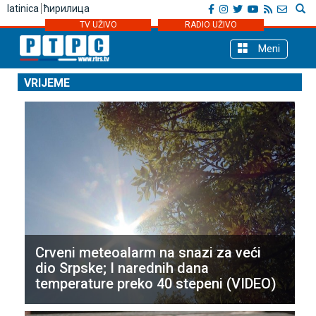
latinica
ћирилица
TV UŽIVO
RADIO UŽIVO
Meni
VRIJEME
Crveni meteoalarm na snazi za veći
dio Srpske; I narednih dana
temperature preko 40 stepeni (VIDEO)