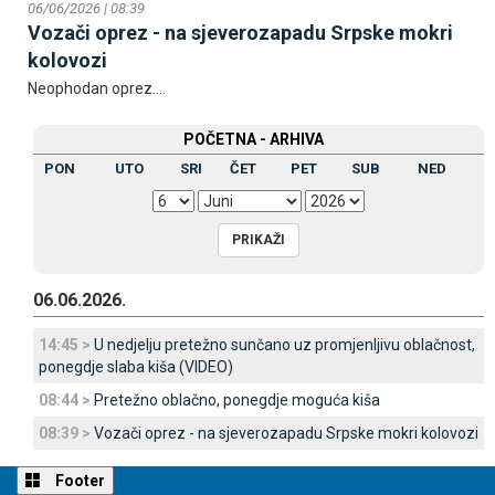
06/06/2026 | 08:39
Vozači oprez - na sjeverozapadu Srpske mokri
kolovozi
Neophodan oprez....
POČETNA - ARHIVA
PON
UTO
SRI
ČET
PET
SUB
NED
06.06.2026.
14:45 >
U nedjelju pretežno sunčano uz promjenljivu oblačnost,
ponegdje slaba kiša (VIDEO)
08:44 >
Pretežno oblačno, ponegdje moguća kiša
08:39 >
Vozači oprez - na sjeverozapadu Srpske mokri kolovozi
Footer