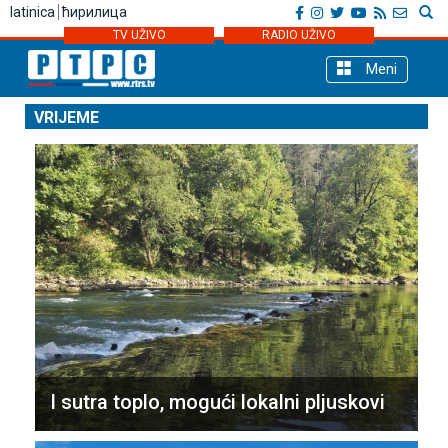
latinica
ћирилица
TV UŽIVO
RADIO UŽIVO
Meni
VRIJEME
I sutra toplo, mogući lokalni pljuskovi