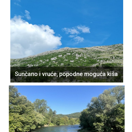
Sunčano i vruće, popodne moguća kiša