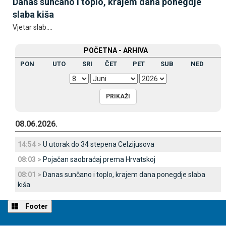
Danas sunčano i toplo, krajem dana ponegdje
slaba kiša
Vjetar slab....
POČETNA - ARHIVA
PON
UTO
SRI
ČET
PET
SUB
NED
08.06.2026.
14:54 >
U utorak do 34 stepena Celzijusova
08:03 >
Pojačan saobraćaj prema Hrvatskoj
08:01 >
Danas sunčano i toplo, krajem dana ponegdje slaba
kiša
Footer