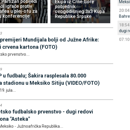
 Partizan pobijedi
Ekipa iz Crne Gore
Meksi
ol igraće protiv
pobjednik
20:04
afea u plej-ofu za
ovogodišnjeg 3x3 Kupa
u konferencije
Republike Srpske
Bahre
18:54
dugi r
03
premijeri Mundijala bolji od Јužne Afrike:
07:10
tri crvena kartona (FOTO)
sko prvenstvo....
49
 u fudbalu; Šakira rasplesala 80.000
a stadionu u Meksiko Sitiju (VIDEO/FOTO)
9. jula....
54
etsko fudbalsko prvenstvo - dugi redovi
iona "Asteka"
eksiko - Јužnoafrička Republika....