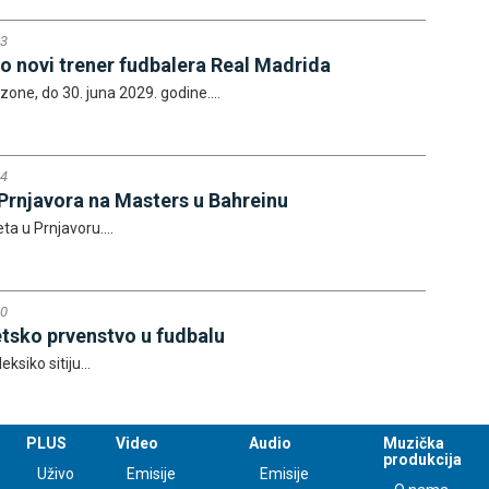
13
o novi trener fudbalera Real Madrida
zone, do 30. juna 2029. godine....
04
z Prnjavora na Masters u Bahreinu
a u Prnjavoru....
10
etsko prvenstvo u fudbalu
ksiko sitiju...
PLUS
Video
Audio
Muzička
produkcija
Uživo
Emisije
Emisije