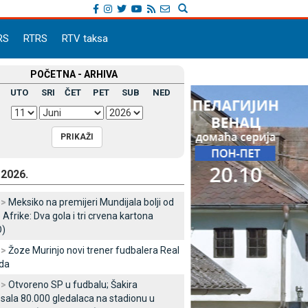
RS
RTRS
RTV taksa
POČETNA - ARHIVA
UTO
SRI
ČET
PET
SUB
NED
.2026.
 >
Meksiko na premijeri Mundijala bolji od
Afrike: Dva gola i tri crvena kartona
)
 >
Žoze Murinjo novi trener fudbalera Real
da
 >
Otvoreno SP u fudbalu; Šakira
esala 80.000 gledalaca na stadionu u