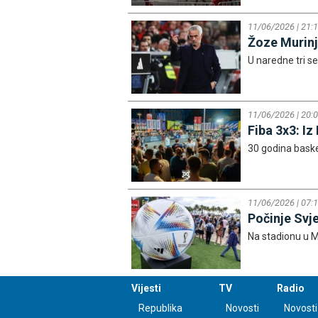
11/06/2026 | 21:
Žoze Murinj
U naredne tri se
11/06/2026 | 20:
Fiba 3x3: I
30 godina basket
11/06/2026 | 07:
Počinje Svj
Na stadionu u Me
Vijesti
TV
Radio
Republika
Novosti
Novosti