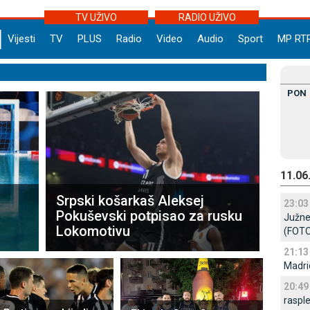
TV UŽIVO
RADIO UŽIVO
Vijesti
TV
PLUS
Radio
Video
Audio
Sport
MP RT
PON
11.06
Srpski košarkaš Aleksej
23:03
Pokuševski potpisao za rusku
Јužne 
Lokomotivu
(FOTO
21:13
Madri
20:49
raspl