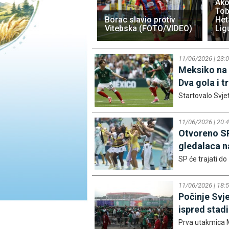
Ako
Tob
Borac slavio protiv
Het
Vitebska (FOTO/VIDEO)
Lig
11/06/2026 | 23:
Meksiko na 
Dva gola i 
Startovalo Svjet
11/06/2026 | 20:
Otvoreno SP
gledalaca n
SP će trajati do 1
11/06/2026 | 18:
Počinje Svj
ispred stad
Prva utakmica M