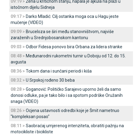
09:19 >
Žena u kritičnom stanju, napala je ajkula na plaži u
istočnom dijelu Sidneja
09:17 >
Darko Mladić: Cilj ostanka moga oca u Hagu jeste
mučenje (VIDEO)
09:09 >
Bruceloza se širi među stanovništvom, najviše
zaraženih u Srednjobosanskom kantonu
09:03 >
Odbor Fidesa ponovo bira Orbana za lidera stranke
08:48 >
Međunarodni rukometni turnir u Doboju od 12. do 15.
avgusta
08:36 >
Tokom dana i sunčani periodi i kiša
08:32 >
U Srpskoj rođeno 30 beba
08:28 >
Goganović: Političko Sarajevo uporno želi da samo
donosi odluke, pa je tako bilo i sa spotom podrške Oružanih
snaga (VIDEO)
08:26 >
Ocjena ustavnosti odredbi koje je Šmit nametnuo
"kompleksan posao"
08:11 >
Saobraćaj umjerenog intenziteta, obratiti pažnju na
motocikliste i bicikliste