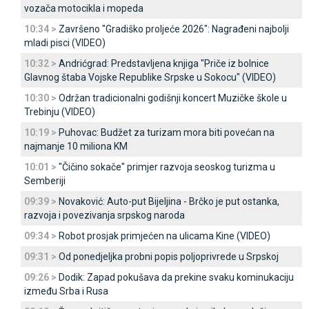
vozača motocikla i mopeda
10:34 >
Završeno "Gradiško proljeće 2026": Nagrađeni najbolji
mladi pisci (VIDEO)
10:32 >
Andrićgrad: Predstavljena knjiga "Priče iz bolnice
Glavnog štaba Vojske Republike Srpske u Sokocu" (VIDEO)
10:30 >
Održan tradicionalni godišnji koncert Muzičke škole u
Trebinju (VIDEO)
10:19 >
Puhovac: Budžet za turizam mora biti povećan na
najmanje 10 miliona KM
10:01 >
"Čičino sokače" primjer razvoja seoskog turizma u
Semberiji
09:39 >
Novaković: Auto-put Bijeljina - Brčko je put ostanka,
razvoja i povezivanja srpskog naroda
09:34 >
Robot prosjak primjećen na ulicama Kine (VIDEO)
09:31 >
Od ponedjeljka probni popis poljoprivrede u Srpskoj
09:26 >
Dodik: Zapad pokušava da prekine svaku kominukaciju
između Srba i Rusa