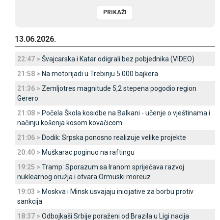
13.06.2026.
22:47 >
Švajcarska i Katar odigrali bez pobjednika (VIDEO)
21:58 >
Na motorijadi u Trebinju 5.000 bajkera
21:36 >
Zemljotres magnitude 5,2 stepena pogodio region
Gerero
21:08 >
Počela Škola kosidbe na Balkani - učenje o vještinama i
načinju košenja kosom kovačicom
21:06 >
Dodik: Srpska ponosno realizuje velike projekte
20:40 >
Muškarac poginuo na raftingu
19:25 >
Tramp: Sporazum sa Iranom spriječava razvoj
nuklearnog oružja i otvara Ormuski moreuz
19:03 >
Moskva i Minsk usvajaju inicijative za borbu protiv
sankcija
18:37 >
Odbojkaši Srbije poraženi od Brazila u Ligi nacija