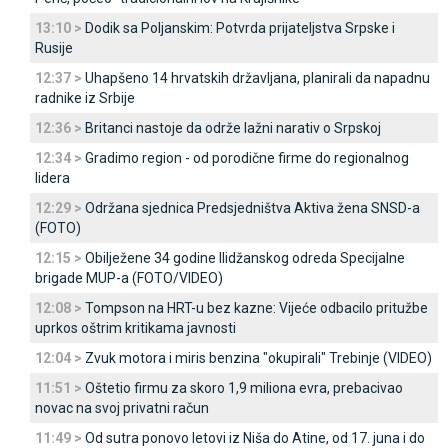
13:10 >
Dodik sa Poljanskim: Potvrda prijateljstva Srpske i
Rusije
12:37 >
Uhapšeno 14 hrvatskih državljana, planirali da napadnu
radnike iz Srbije
12:36 >
Britanci nastoje da održe lažni narativ o Srpskoj
12:34 >
Gradimo region - od porodične firme do regionalnog
lidera
12:29 >
Održana sjednica Predsjedništva Aktiva žena SNSD-a
(FOTO)
12:15 >
Obilježene 34 godine Ilidžanskog odreda Specijalne
brigade MUP-a (FOTO/VIDEO)
12:08 >
Tompson na HRT-u bez kazne: Vijeće odbacilo pritužbe
uprkos oštrim kritikama javnosti
12:04 >
Zvuk motora i miris benzina "okupirali" Trebinje (VIDEO)
11:51 >
Oštetio firmu za skoro 1,9 miliona evra, prebacivao
novac na svoj privatni račun
11:49 >
Od sutra ponovo letovi iz Niša do Atine, od 17. juna i do