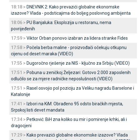
18:18 >
DNEVNIK 2: Kako prevazići globalne ekonomske
izazove? Vlada - podsticajima do boljeg poslovnog ambijenta
18:06 >
PU Banjaluka: Eksplozija u restoranu, nema
povrijeđenih
17:59 >
Viktor Orban ponovo izabran za lidera stranke Fides
17:58 >
Počela berba maline - proizvođači očekuju otkupnu
cijenu od deset maraka (VIDEO)
17:55 >
Dugoročno rješenje za NIS - ključno za Srbiju (VIDEO)
17:51 >
Pobuna u zeničkoj Željezari: Gotovo 2.000 zaposlenih
odlučilo se za mjere radničke neposlušnosti (VIDEO)
17:51 >
Rasel osvojio pol poziciju za Veliku nagradu Barselone i
Katalonije
17:41 >
Izbori na KiM: Obrađeno 95 odsto biračkih mjesta,
Srpskoj listi devet mandata
17:34 >
Petković: BiH zna koliko su mir i pomirenje krhki, ali i
dragocjeni
17:29 >
Kako prevazići globalne ekonomske izazove? Vlada