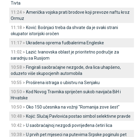
Tivta
11:24 >
Američka vojska prati brodove koji prevoze naftu kroz
Ormuz
11:18 >
Ković: Bošnjaci treba da shvate da je svaki strani
okupator istorijski oročen
11:17 >
Ukradena oprema fudbalerima Engleske
11:02 >
Lazić: Ivanovska oblast je prioritetno područje za
saradnju sa Rusijom
10:58 >
Fingirali saobraćajne nezgode, dva lica uhapšeno,
oduzeto više skupocjenih automobila
10:55 >
Proširena istraga o ubistvu na Senjaku
10:50 >
Kod Novog Travnika spriječen sukob navijača BiH i
Hrvatske
10:50 >
Oko 150 učesnika na vožnji "Romanija zove šest"
10:48 >
Kojić: Slučaj Pavlovića postao simbol selektivne pravde
10:42 >
U saobraćajnoj nezgodi povrijeđena četiri lica
10:38 >
U prvih pet mjeseci na putevima Srpske poginulo pet