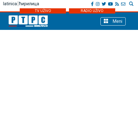
latinica
ћирилица
TV UŽIVO
RADIO UŽIVO
Meni