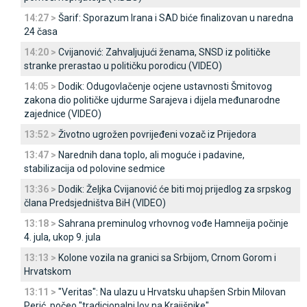
14:27 >
Šarif: Sporazum Irana i SAD biće finalizovan u naredna
24 časa
14:20 >
Cvijanović: Zahvaljujući ženama, SNSD iz političke
stranke prerastao u političku porodicu (VIDEO)
14:05 >
Dodik: Odugovlačenje ocjene ustavnosti Šmitovog
zakona dio političke ujdurme Sarajeva i dijela međunarodne
zajednice (VIDEO)
13:52 >
Životno ugrožen povrijeđeni vozač iz Prijedora
13:47 >
Narednih dana toplo, ali moguće i padavine,
stabilizacija od polovine sedmice
13:36 >
Dodik: Željka Cvijanović će biti moj prijedlog za srpskog
člana Predsjedništva BiH (VIDEO)
13:18 >
Sahrana preminulog vrhovnog vođe Hamneija počinje
4. jula, ukop 9. jula
13:13 >
Kolone vozila na granici sa Srbijom, Crnom Gorom i
Hrvatskom
13:11 >
"Veritas": Na ulazu u Hrvatsku uhapšen Srbin Milovan
Perić, počeo "tradicionalni lov na Krajišnike"