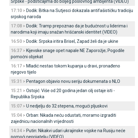
Srpske - podsticajima do boljeg poslovnog ambijenta (VIDEO)
17:10 >
Dodik: Bitka na Sutjesci dokazala antifašističku tradiciju
srpskog naroda
17:08 >
Dodik: Tramp prepoznao da je budućnost u liderima i
narodima koji imaju snažan hrišćanski identitet (VIDEO)
16:50 >
Dodik: Srpska iritira Brisel, Zapad želi da je ukine
16:37 >
Kijevske snage opet napale NE Zaporožje; Pogodile
pomoćni objekat
16:17 >
Mladić nestao tokom kupanja u dravi, pronađeno
njegovo tijelo
15:31 >
Pentagon objavio novu seriju dokumenata o NLO
15:21 >
Ostojić: Više od 20 godina jedan cilj ostaje isti -
Republika Srpska
15:07 >
U nedjelju do 32 stepena, mogući pljuskovi
15:04 >
Orban: Nikada neću odustati, moramo izgraditi
zajednicu nacionalnih vrijednosti
14:34 >
Putin: Nikakvi udari ukrajinske vojske na Rusiju neće
pomoći neprijatelju (VIDEO)