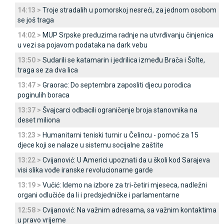
14:13 >
Troje stradalih u pomorskoj nesreći, za jednom osobom
se još traga
14:02 >
MUP Srpske preduzima radnje na utvrđivanju činjenica
u vezi sa pojavom podataka na dark vebu
13:50 >
Sudarili se katamarin i jedrilica između Brača i Šolte,
traga se za dva lica
13:47 >
Graorac: Do septembra zaposliti djecu porodica
poginulih boraca
13:37 >
Švajcarci odbacili ograničenje broja stanovnika na
deset miliona
13:23 >
Humanitarni teniski turnir u Čelincu - pomoć za 15
djece koji se nalaze u sistemu socijalne zaštite
13:22 >
Cvijanović: U Americi upoznati da u školi kod Sarajeva
visi slika vođe iranske revolucionarne garde
13:19 >
Vučić: Idemo na izbore za tri-četiri mjeseca, nadležni
organi odlučiće da li i predsjedničke i parlamentarne
12:58 >
Cvijanović: Na važnim adresama, sa važnim kontaktima
u pravo vrijeme