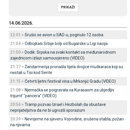
14.06.2026.
22:01 >
Srušio se avion u SAD-u, poginulo 12 osoba
21:54 >
Odbojkaši Srbije bolji od Bugarske u Ligi nacija
21:50 >
Dodik: Srpska na svaki kontakt sa međunarodnom
zajednicom izlazi samouvjereno (VIDEO)
21:17 >
Žandarmerija pronašla tijela dvojice muškaraca koji su
nestali u Tisi kod Sente
21:15 >
Četvrti ljetni festival vina u Mrkonjić Gradu (VIDEO)
21:08 >
Njemačka se poigravala sa Kurasaom za ubjedljiv
trijumf "pancera" (VIDEO)
20:56 >
Tramp pozvao Izrael i Hezbolah da obustave
neprijateljstva da ne bi ugrozili sporazum
20:39 >
Nevrijeme na sjeveru Vojvodine, srušena stabla, požari
na njivama