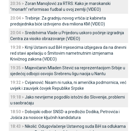
20:36 >
Zoran Manojlović za RTRS: Kako je marokanski
"monarh" reformisao fudbal u ovoj zemlji (VIDEO)
20:04 >
Trebinje: Za gradnju novog vrtića iz kabineta
predsjednika biće izdvojeno dva miliona KM (VIDEO)
20:04 >
Sredstvima Vlade u Prijedoru uskoro počinje izgradnja
Centra za visoko obrazovanje (VIDEO)
19:38 >
Krnji Ustavni sud BiH mjesecima izbjegava da na dnevni
red stavi apelaciju o Šmitovim nametnutnim izmjenama
Krivičnog zakona (VIDEO)
19:35 >
Majevičanin Mladen Stević sa reprezentacijom Srbije u
sjedećoj odbojci osvojio Srebrenu ligu nacija u Nantu
19:32 >
Cvijanović: Nisam ni ruska, ni američka podmornica, već
uvijek i zauvijek čovjek Republike Srpske
19:18 >
Јako nevrijeme pogodilo istočni dio Slovenije, problemi
u saobraćaju
18:50 >
Dobojski odbor SNSD-a predložio Dodika, Petrovića i
Јošića za nosioce ključnih kandidatura
18:43 >
Nikolić: Odugovlačenje Ustavnog suda BiH sa odlukama