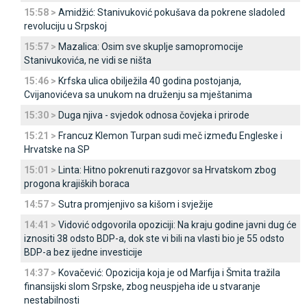
15:58 >
Amidžić: Stanivuković pokušava da pokrene sladoled
revoluciju u Srpskoj
15:57 >
Mazalica: Osim sve skuplje samopromocije
Stanivukovića, ne vidi se ništa
15:46 >
Krfska ulica obilježila 40 godina postojanja,
Cvijanovićeva sa unukom na druženju sa mještanima
15:30 >
Duga njiva - svjedok odnosa čovjeka i prirode
15:21 >
Francuz Klemon Turpan sudi meč između Engleske i
Hrvatske na SP
15:01 >
Linta: Hitno pokrenuti razgovor sa Hrvatskom zbog
progona krajiških boraca
14:57 >
Sutra promjenjivo sa kišom i svježije
14:41 >
Vidović odgovorila opoziciji: Na kraju godine javni dug će
iznositi 38 odsto BDP-a, dok ste vi bili na vlasti bio je 55 odsto
BDP-a bez ijedne investicije
14:37 >
Kovačević: Opozicija koja je od Marfija i Šmita tražila
finansijski slom Srpske, zbog neuspjeha ide u stvaranje
nestabilnosti