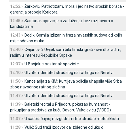
12:52 >
Žarković: Patriotizam, moral i jedinstvo srpskih boraca -
garancija proboja Koridora
12:45 >
Sastanak opozicije o zaduženju, bez razgovora o
kandidatima
12:43 >
Dodik: Gomila izlizanih fraza hrvatskih sudova od kojih
mi je odavno muka
12:40 >
Cvijanović: Uvijek sam bila timski igrač - sve što radim,
radim u interesu Republike Srpske
12:37 >
U Banjaluci sastanak opozicije
12:10 >
Utvrđen identitet stradalog na raftingu na Neretvi
11:50 >
Kancelarija za KiM: Kurtijeva policija uhapsila više Srba
zbog navodnog ratnog zločina
11:47 >
Utvrđen identitet stradalog na raftingu na Neretvi
11:39 >
Baletski recital u Prijedoru pokazao humanost -
prikupljana sredstva za kuću Davoru Vukojeviću (VIDEO)
11:37 >
U saobraćajnoj nezgodi smrtno stradao motociklista
11:28 >
Vulić: Sud traži izgovor da izbjegne odluku o