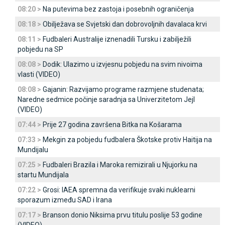
08:20 >
Na putevima bez zastoja i posebnih ograničenja
08:18 >
Obilježava se Svjetski dan dobrovoljnih davalaca krvi
08:11 >
Fudbaleri Australije iznenadili Tursku i zabilježili
pobjedu na SP
08:08 >
Dodik: Ulazimo u izvjesnu pobjedu na svim nivoima
vlasti (VIDEO)
08:08 >
Gajanin: Razvijamo programe razmjene studenata;
Naredne sedmice počinje saradnja sa Univerzitetom Јejl
(VIDEO)
07:44 >
Prije 27 godina završena Bitka na Košarama
07:33 >
Mekgin za pobjedu fudbalera Škotske protiv Haitija na
Mundijalu
07:25 >
Fudbaleri Brazila i Maroka remizirali u Njujorku na
startu Mundijala
07:22 >
Grosi: IAEA spremna da verifikuje svaki nuklearni
sporazum između SAD i Irana
07:17 >
Branson donio Niksima prvu titulu poslije 53 godine