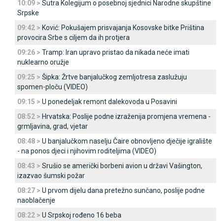
10:09 >
Sutra Kolegijum o posebnoj sjednici Narodne skupštine
Srpske
09:42 >
Ković: Pokušajem prisvajanja Kosovske bitke Priština
provocira Srbe s ciljem da ih protjera
09:26 >
Tramp: Iran upravo pristao da nikada neće imati
nuklearno oružje
09:25 >
Šipka: Žrtve banjalučkog zemljotresa zaslužuju
spomen-ploču (VIDEO)
09:15 >
U ponedeljak remont dalekovoda u Posavini
08:52 >
Hrvatska: Poslije podne izraženija promjena vremena -
grmljavina, grad, vjetar
08:48 >
U banjalučkom naselju Čaire obnovljeno dječije igralište
- na ponos djeci i njihovim roditeljima (VIDEO)
08:43 >
Srušio se američki borbeni avion u državi Vašington,
izazvao šumski požar
08:27 >
U prvom dijelu dana pretežno sunčano, poslije podne
naoblačenje
08:22 >
U Srpskoj rođeno 16 beba