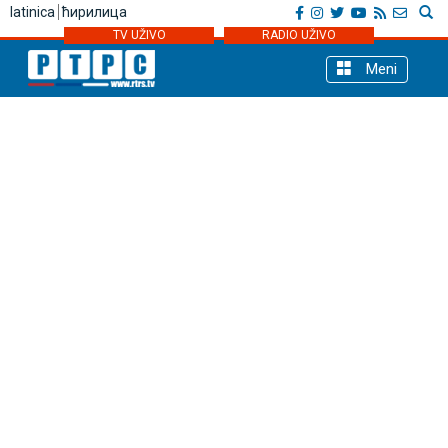
latinica
ћирилица
TV UŽIVO
RADIO UŽIVO
Meni