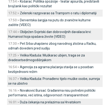
17:54 >
Košarac: Politika opozicije - teatar apsurda, predstavili
brojčanik kao politički rezultat
17:52 >
Zelenski razgovarao sa Trampom o ratu i diplomatiji
17:50 >
Derventska šargija na putu do zvanične kulturne
zaštite (VIDEO)
17:44 >
Obilježen Svjetski dan dobrovoljnih davalaca krvi:
Humanost koja spašava živote (VIDEO)
17:30 >
Pet Srba uhapšeno zbog navodnog zločina u Račku,
odmah dovedeni pred sudiju
17:25 >
Velika Kladuša: Muškarac ubijen, traga se za
dvadesetsedmogodišnjakom
16:54 >
Agencija za agrarna plaćanja stavlja se u poseban
bezbjednosni režim
16:37 >
Velika Kladuša: Pronađeno tijelo muške osobe, sumnja
se na ubistvo
16:16 >
Novaković Bursać: Građanima nisu potrebni politički
performansi, već istina, odgovornost i transparentnost
16:01 >
Duža čekanja na prelazima sa Hrvatskom