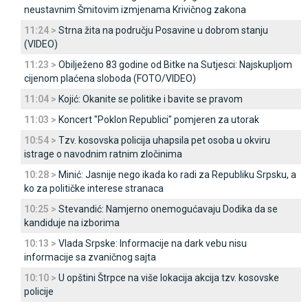
neustavnim Šmitovim izmjenama Krivičnog zakona
11:24 >
Strna žita na području Posavine u dobrom stanju
(VIDEO)
11:23 >
Obilježeno 83 godine od Bitke na Sutjesci: Najskupljom
cijenom plaćena sloboda (FOTO/VIDEO)
11:04 >
Kojić: Okanite se politike i bavite se pravom
11:03 >
Koncert "Poklon Republici" pomjeren za utorak
10:54 >
Tzv. kosovska policija uhapsila pet osoba u okviru
istrage o navodnim ratnim zločinima
10:28 >
Minić: Јasnije nego ikada ko radi za Republiku Srpsku, a
ko za političke interese stranaca
10:25 >
Stevandić: Namjerno onemogućavaju Dodika da se
kandiduje na izborima
10:13 >
Vlada Srpske: Informacije na dark vebu nisu
informacije sa zvaničnog sajta
10:10 >
U opštini Štrpce na više lokacija akcija tzv. kosovske
policije