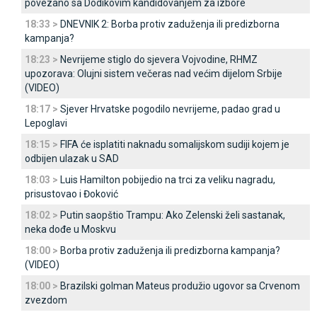
povezano sa Dodikovim kandidovanjem za izbore
18:33 >
DNEVNIK 2: Borba protiv zaduženja ili predizborna
kampanja?
18:23 >
Nevrijeme stiglo do sjevera Vojvodine, RHMZ
upozorava: Olujni sistem večeras nad većim dijelom Srbije
(VIDEO)
18:17 >
Sjever Hrvatske pogodilo nevrijeme, padao grad u
Lepoglavi
18:15 >
FIFA će isplatiti naknadu somalijskom sudiji kojem je
odbijen ulazak u SAD
18:03 >
Luis Hamilton pobijedio na trci za veliku nagradu,
prisustovao i Đoković
18:02 >
Putin saopštio Trampu: Ako Zelenski želi sastanak,
neka dođe u Moskvu
18:00 >
Borba protiv zaduženja ili predizborna kampanja?
(VIDEO)
18:00 >
Brazilski golman Mateus produžio ugovor sa Crvenom
zvezdom