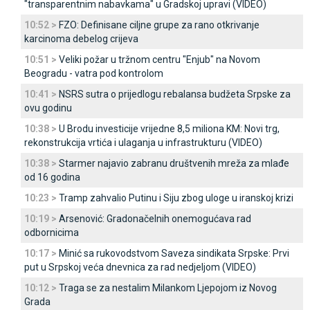
"transparentnim nabavkama" u Gradskoj upravi (VIDEO)
10:52 >
FZO: Definisane ciljne grupe za rano otkrivanje
karcinoma debelog crijeva
10:51 >
Veliki požar u tržnom centru "Enjub" na Novom
Beogradu - vatra pod kontrolom
10:41 >
NSRS sutra o prijedlogu rebalansa budžeta Srpske za
ovu godinu
10:38 >
U Brodu investicije vrijedne 8,5 miliona KM: Novi trg,
rekonstrukcija vrtića i ulaganja u infrastrukturu (VIDEO)
10:38 >
Starmer najavio zabranu društvenih mreža za mlađe
od 16 godina
10:23 >
Tramp zahvalio Putinu i Siju zbog uloge u iranskoj krizi
10:19 >
Arsenović: Gradonačelnih onemogućava rad
odbornicima
10:17 >
Minić sa rukovodstvom Saveza sindikata Srpske: Prvi
put u Srpskoj veća dnevnica za rad nedjeljom (VIDEO)
10:12 >
Traga se za nestalim Milankom Ljepojom iz Novog
Grada