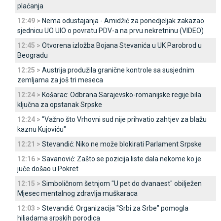
plaćanja
12:49 >
Nema odustajanja - Amidžić za ponedjeljak zakazao
sjednicu UO UIO o povratu PDV-a na prvu nekretninu (VIDEO)
12:45 >
Otvorena izložba Bojana Stevanića u UK Parobrod u
Beogradu
12:25 >
Austrija produžila granične kontrole sa susjednim
zemljama za još tri meseca
12:24 >
Košarac: Odbrana Sarajevsko-romanijske regije bila
ključna za opstanak Srpske
12:24 >
"Važno što Vrhovni sud nije prihvatio zahtjev za blažu
kaznu Kujoviću"
12:21 >
Stevandić: Niko ne može blokirati Parlament Srpske
12:16 >
Savanović: Zašto se pozicija liste dala nekome ko je
juče došao u Pokret
12:15 >
Simboličnom šetnjom "U pet do dvanaest" obilježen
Mjesec mentalnog zdravlja muškaraca
12:03 >
Stevandić: Organizacija "Srbi za Srbe" pomogla
hiljadama srpskih porodica