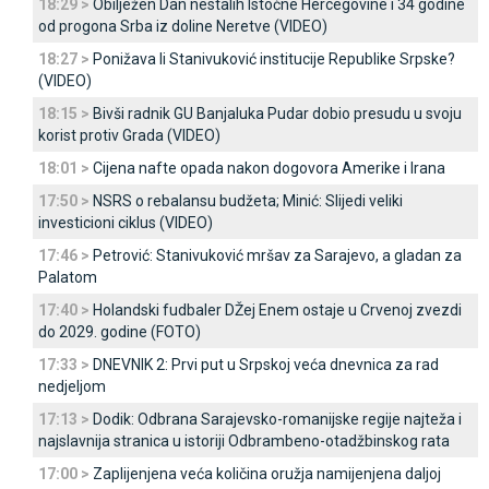
18:29 >
Obilježen Dan nestalih Istočne Hercegovine i 34 godine
od progona Srba iz doline Neretve (VIDEO)
18:27 >
Ponižava li Stanivuković institucije Republike Srpske?
(VIDEO)
18:15 >
Bivši radnik GU Banjaluka Pudar dobio presudu u svoju
korist protiv Grada (VIDEO)
18:01 >
Cijena nafte opada nakon dogovora Amerike i Irana
17:50 >
NSRS o rebalansu budžeta; Minić: Slijedi veliki
investicioni ciklus (VIDEO)
17:46 >
Petrović: Stanivuković mršav za Sarajevo, a gladan za
Palatom
17:40 >
Holandski fudbaler DŽej Enem ostaje u Crvenoj zvezdi
do 2029. godine (FOTO)
17:33 >
DNEVNIK 2: Prvi put u Srpskoj veća dnevnica za rad
nedjeljom
17:13 >
Dodik: Odbrana Sarajevsko-romanijske regije najteža i
najslavnija stranica u istoriji Odbrambeno-otadžbinskog rata
17:00 >
Zaplijenjena veća količina oružja namijenjena daljoj