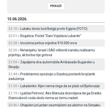
15.06.2026.
23:10 >
Lukaku donio bod Belgiji protiv Egipta (FOTO)
22:51 >
Rogatica: Počeli "Dani Vojislava Lubarde"
22:28 >
Izvučena petica vrijedna 910.000 evra
22:26 >
Netanijahu: Izrael i SAD otklonili iransku nuklearnu
prijetnju, ali borba nije gotova
21:59 >
Zapaljena dva automobila Ambasade Bugarske u
Skoplju
21:44 >
Predstavnici opozicije u Srpskoj postavili brojčanik
zaduženja
21:30 >
Lukašenko: Kijev nema čega da se plaši od Bjelorusije
21:19 >
Ljubiša Petrović: Ako Blanuša dozvoljava da ga Draško
Stanivuković voda okolo nema se čemu nadati
20:46 >
Uhapšen još jedan osumnjičeni za ubistvo na Senjaku