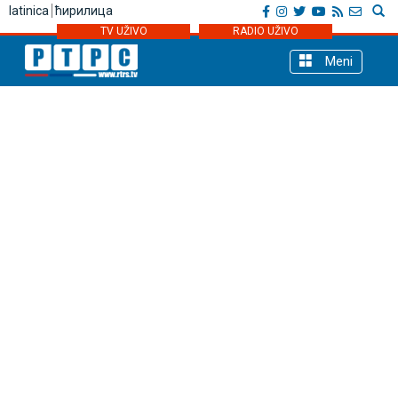
latinica
ћирилица
TV UŽIVO
RADIO UŽIVO
Meni