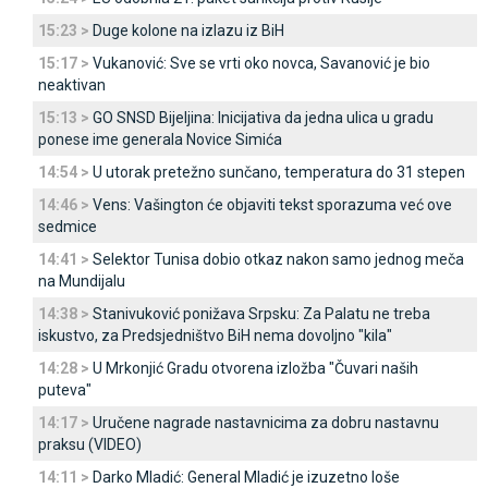
15:23 >
Duge kolone na izlazu iz BiH
15:17 >
Vukanović: Sve se vrti oko novca, Savanović je bio
neaktivan
15:13 >
GO SNSD Bijeljina: Inicijativa da jedna ulica u gradu
ponese ime generala Novice Simića
14:54 >
U utorak pretežno sunčano, temperatura do 31 stepen
14:46 >
Vens: Vašington će objaviti tekst sporazuma već ove
sedmice
14:41 >
Selektor Tunisa dobio otkaz nakon samo jednog meča
na Mundijalu
14:38 >
Stanivuković ponižava Srpsku: Za Palatu ne treba
iskustvo, za Predsjedništvo BiH nema dovoljno "kila"
14:28 >
U Mrkonjić Gradu otvorena izložba "Čuvari naših
puteva"
14:17 >
Uručene nagrade nastavnicima za dobru nastavnu
praksu (VIDEO)
14:11 >
Darko Mladić: General Mladić je izuzetno loše