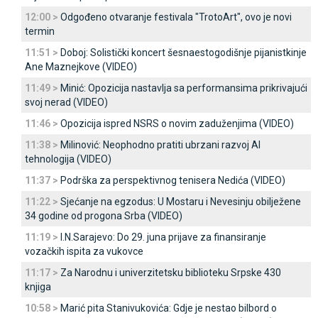
12:00 >
Odgođeno otvaranje festivala "TrotoArt", ovo je novi
termin
11:51 >
Doboj: Solistički koncert šesnaestogodišnje pijanistkinje
Ane Maznejkove (VIDEO)
11:49 >
Minić: Opozicija nastavlja sa performansima prikrivajući
svoj nerad (VIDEO)
11:46 >
Opozicija ispred NSRS o novim zaduženjima (VIDEO)
11:38 >
Milinović: Neophodno pratiti ubrzani razvoj AI
tehnologija (VIDEO)
11:37 >
Podrška za perspektivnog tenisera Nedića (VIDEO)
11:22 >
Sjećanje na egzodus: U Mostaru i Nevesinju obilježene
34 godine od progona Srba (VIDEO)
11:19 >
I.N.Sarajevo: Do 29. juna prijave za finansiranje
vozačkih ispita za vukovce
11:17 >
Za Narodnu i univerzitetsku biblioteku Srpske 430
knjiga
10:58 >
Marić pita Stanivukovića: Gdje je nestao bilbord o