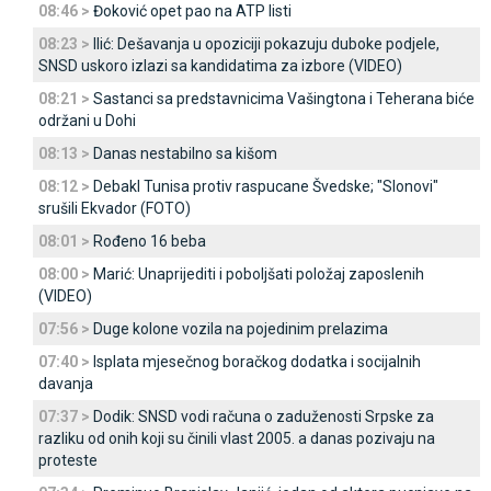
08:46 >
Đoković opet pao na ATP listi
08:23 >
Ilić: Dešavanja u opoziciji pokazuju duboke podjele,
SNSD uskoro izlazi sa kandidatima za izbore (VIDEO)
08:21 >
Sastanci sa predstavnicima Vašingtona i Teherana biće
održani u Dohi
08:13 >
Danas nestabilno sa kišom
08:12 >
Debakl Tunisa protiv raspucane Švedske; "Slonovi"
srušili Ekvador (FOTO)
08:01 >
Rođeno 16 beba
08:00 >
Marić: Unaprijediti i poboljšati položaj zaposlenih
(VIDEO)
07:56 >
Duge kolone vozila na pojedinim prelazima
07:40 >
Isplata mjesečnog boračkog dodatka i socijalnih
davanja
07:37 >
Dodik: SNSD vodi računa o zaduženosti Srpske za
razliku od onih koji su činili vlast 2005. a danas pozivaju na
proteste