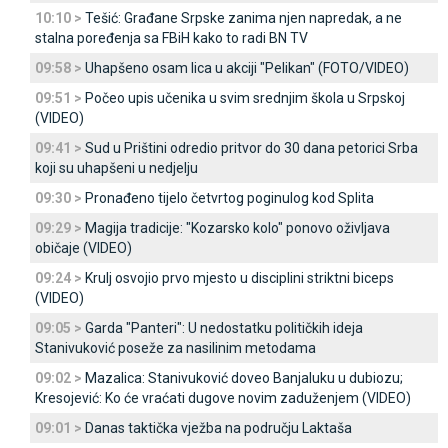
10:10 >
Tešić: Građane Srpske zanima njen napredak, a ne
stalna poređenja sa FBiH kako to radi BN TV
09:58 >
Uhapšeno osam lica u akciji "Pelikan" (FOTO/VIDEO)
09:51 >
Počeo upis učenika u svim srednjim škola u Srpskoj
(VIDEO)
09:41 >
Sud u Prištini odredio pritvor do 30 dana petorici Srba
koji su uhapšeni u nedjelju
09:30 >
Pronađeno tijelo četvrtog poginulog kod Splita
09:29 >
Magija tradicije: "Kozarsko kolo" ponovo oživljava
običaje (VIDEO)
09:24 >
Krulj osvojio prvo mjesto u disciplini striktni biceps
(VIDEO)
09:05 >
Garda "Panteri": U nedostatku političkih ideja
Stanivuković poseže za nasilinim metodama
09:02 >
Mazalica: Stanivuković doveo Banjaluku u dubiozu;
Kresojević: Ko će vraćati dugove novim zaduženjem (VIDEO)
09:01 >
Danas taktička vježba na području Laktaša