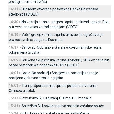
prodaji na crnom tržištu
16:31 >
U Rudom otvorena poslovnica Banke Poštanska
štedionica (VIDEO)
16:30 >
Najvažnija pitanja - regres i opšti kolektivni ugovor; Prvi
put veća dnevnica za rad nedjeljom (VIDEO)
16:19 >
Vučić gruzijskom patrijarhu ukazao na ugrožavanje
pravoslavnih svetinja na Kosmetu
16:17 >
Šehovac: Odbranom Sarajevsko-romanijske regije
odbranjena Srpska
16:05 >
Srušena skupštinska većina u Modriči; SDS-ov načelnik
ostao bez podrške odbornika PDP-a (VIDEO)
16:01 >
Ćosić: Na području Sarajevsko-romanijske regije
branjena vjekovna srpska ognjišta
16:01 >
Tramp: Sporazum potpisan, potpuno otvaranje
Ormuza u petak
15:37 >
Prvenstvo BiH u plivanju: Olimpu 66 medalja
15:31 >
Sa tržišta BiH povučena dva modela zaštitne obuće
15:24 >
EU odobrila 21. paket sankcija protiv Rusije