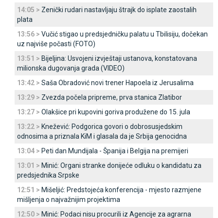
14:05 >
Zenički rudari nastavljaju štrajk do isplate zaostalih
plata
13:56 >
Vučić stigao u predsjedničku palatu u Tbilisiju, dočekan
uz najviše počasti (FOTO)
13:51 >
Bijeljina: Usvojeni izvještaji ustanova, konstatovana
milionska dugovanja grada (VIDEO)
13:42 >
Saša Obradović novi trener Hapoela iz Јerusalima
13:29 >
Zvezda počela pripreme, prva stanica Zlatibor
13:27 >
Olakšice pri kupovini goriva produžene do 15. jula
13:22 >
Knežević: Podgorica govori o dobrosusjedskim
odnosima a priznala KiM i glasala da je Srbija genocidna
13:04 >
Peti dan Mundijala - Španija i Belgija na premijeri
13:01 >
Minić: Organi stranke donijeće odluku o kandidatu za
predsjednika Srpske
12:51 >
Mišeljić: Predstojeća konferencija - mjesto razmjene
mišljenja o najvažnijim projektima
12:50 >
Minić: Podaci nisu procurili iz Agencije za agrarna