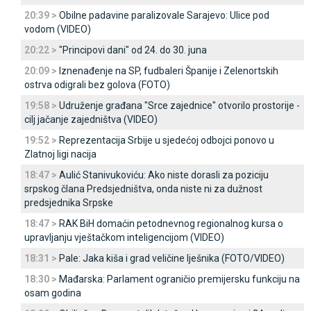
20:39 >
Obilne padavine paralizovale Sarajevo: Ulice pod
vodom (VIDEO)
20:22 >
"Principovi dani" od 24. do 30. juna
20:09 >
Iznenađenje na SP, fudbaleri Španije i Zelenortskih
ostrva odigrali bez golova (FOTO)
19:58 >
Udruženje građana "Srce zajednice" otvorilo prostorije -
cilj jačanje zajedništva (VIDEO)
19:52 >
Reprezentacija Srbije u sjedećoj odbojci ponovo u
Zlatnoj ligi nacija
18:47 >
Aulić Stanivukoviću: Ako niste dorasli za poziciju
srpskog člana Predsjedništva, onda niste ni za dužnost
predsjednika Srpske
18:47 >
RAK BiH domaćin petodnevnog regionalnog kursa o
upravljanju vještačkom inteligencijom (VIDEO)
18:31 >
Pale: Јaka kiša i grad veličine lješnika (FOTO/VIDEO)
18:30 >
Mađarska: Parlament ograničio premijersku funkciju na
osam godina