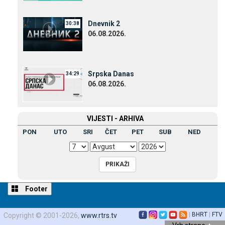
Dnevnik 2
30:38
06.08.2026.
Srpska Danas
34:29
06.08.2026.
VIЈESTI - ARHIVA
PON
UTO
SRI
ČET
PET
SUB
NED
Footer
|
BHRT
|
FTV
Copyright © 2001-2026,
www.rtrs.tv