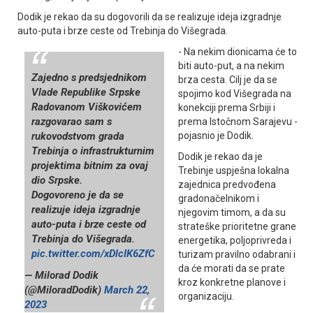
Dodik je rekao da su dogovorili da se realizuje ideja izgradnje
auto-puta i brze ceste od Trebinja do Višegrada.
- Na nekim dionicama će to
biti auto-put, a na nekim
Zajedno s predsjednikom
brza cesta. Cilj je da se
Vlade Republike Srpske
spojimo kod Višegrada na
Radovanom Viškovićem
konekciji prema Srbiji i
razgovarao sam s
prema Istočnom Sarajevu -
rukovodstvom grada
pojasnio je Dodik.
Trebinja o infrastrukturnim
Dodik je rekao da je
projektima bitnim za ovaj
Trebinje uspješna lokalna
dio Srpske.
zajednica predvođena
Dogovoreno je da se
gradonačelnikom i
realizuje ideja izgradnje
njegovim timom, a da su
auto-puta i brze ceste od
strateške prioritetne grane
Trebinja do Višegrada.
energetika, poljoprivreda i
pic.twitter.com/xDlcIK6ZfC
turizam pravilno odabrani i
da će morati da se prate
— Milorad Dodik
kroz konkretne planove i
(@MiloradDodik)
March 22,
organizaciju.
2023