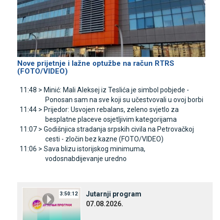
Nove prijetnje i lažne optužbe na račun RTRS
(FOTO/VIDEO)
11:48 >
Minić: Mali Aleksej iz Teslića je simbol pobjede -
Ponosan sam na sve koji su učestvovali u ovoj borbi
11:44 >
Prijedor: Usvojen rebalans, zeleno svjetlo za
besplatne placeve osjetljivim kategorijama
11:07 >
Godišnjica stradanja srpskih civila na Petrovačkoj
cesti - zločin bez kazne (FOTO/VIDEO)
11:06 >
Sava blizu istorijskog minimuma,
vodosnabdijevanje uredno
Јutarnji program
3:50:12
07.08.2026.