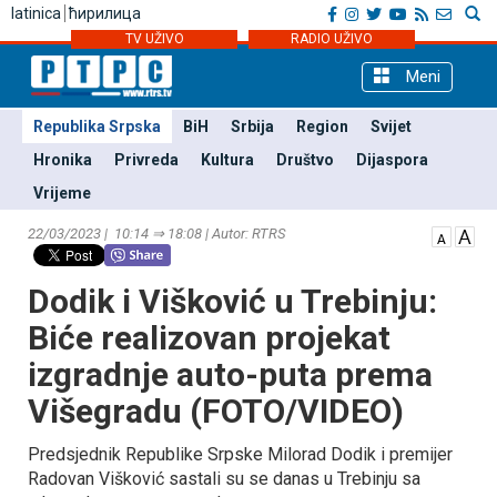
latinica
ћирилица
TV UŽIVO
RADIO UŽIVO
Meni
Republika Srpska
BiH
Srbija
Region
Svijet
Hronika
Privreda
Kultura
Društvo
Dijaspora
Vrijeme
22/03/2023 | 10:14 ⇒ 18:08 | Autor: RTRS
Dodik i Višković u Trebinju:
Biće realizovan projekat
izgradnje auto-puta prema
Višegradu (FOTO/VIDEO)
Predsjednik Republike Srpske Milorad Dodik i premijer
Radovan Višković sastali su se danas u Trebinju sa