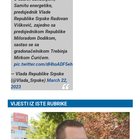
Samitu energetike,
predsjednik Vlade
Republike Srpske Radovan
Višković, zajedno sa
predsjednikom Republike
Miloradom Dodikom,
sastao se sa
gradonačelnikom Trebinja
Mirkom Ćurićem.
pic.twitter.com/dHhoADF5eh
— Vlada Republike Srpske
(@Vlada_Srpske)
March 22,
2023
VIJESTI IZ ISTE RUBRIKE