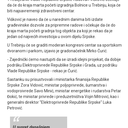
da će do kraja marta početi izgradnja Bolnice u Trebinju, koja će
biti najsavremeniji zdravstveni centar.
Višković je naveo da će u narednim danima biti izdate
građevinske dozvole za pripremne radove i očekuje da će do
kraja marta početi gradnja tog objekta za koji je rekao da je
jedan od najvećih investicija u ovom dijelu Srpske.
U Trebinju će se graditi moderan kongresni centar sa sportskom
dvoranom i parkom, izjavio je gradonačelnik Mirko Ćurić.
- Zajednički ćemo nastupiti da se izradi idejni projekat, da dobije
podršku Elektroprivrede Republike Srpske i Grada, uz podršku
Vlade Republike Srpske - rekao je Ćurić.
Sastanku su prisustvovali i ministarka finansija Republike
Srpske Zora Vidović, ministar poljoprivrede, šumarstva i
vodoproivrede Savo Minić, ministar energetike i rudarstva Petar
Đokić, te ministar privrede i preduzetništva Vojin Mitrović, kao i
generalni direktor "Elektroprivrede Republike Srpske" Luka
Petrović.
U susret današnjem,