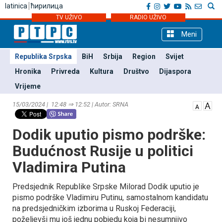
latinica
ћирилица
TV UŽIVO
RADIO UŽIVO
Meni
Republika Srpska
BiH
Srbija
Region
Svijet
Hronika
Privreda
Kultura
Društvo
Dijaspora
Vrijeme
15/03/2024 | 12:48 ⇒ 12:52 | Autor: SRNA
Dodik uputio pismo podrške:
Budućnost Rusije u politici
Vladimira Putina
Predsjednik Republike Srpske Milorad Dodik uputio je
pismo podrške Vladimiru Putinu, samostalnom kandidatu
na predsjedničkim izborima u Ruskoj Federaciji,
poželjevši mu još jednu pobjedu koja bi nesumnjivo