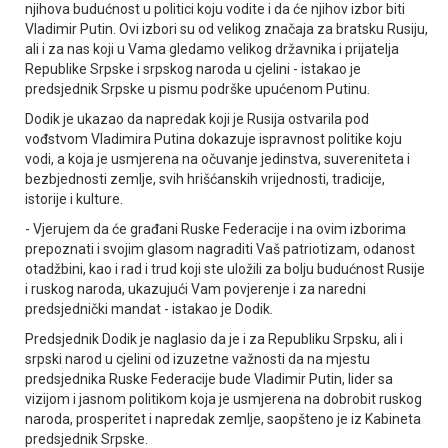
njihova budućnost u politici koju vodite i da će njihov izbor biti
Vladimir Putin. Ovi izbori su od velikog značaja za bratsku Rusiju,
ali i za nas koji u Vama gledamo velikog državnika i prijatelja
Republike Srpske i srpskog naroda u cjelini - istakao je
predsjednik Srpske u pismu podrške upućenom Putinu.
Dodik je ukazao da napredak koji je Rusija ostvarila pod
vođstvom Vladimira Putina dokazuje ispravnost politike koju
vodi, a koja je usmjerena na očuvanje jedinstva, suvereniteta i
bezbjednosti zemlje, svih hrišćanskih vrijednosti, tradicije,
istorije i kulture.
- Vjerujem da će građani Ruske Federacije i na ovim izborima
prepoznati i svojim glasom nagraditi Vaš patriotizam, odanost
otadžbini, kao i rad i trud koji ste uložili za bolju budućnost Rusije
i ruskog naroda, ukazujući Vam povjerenje i za naredni
predsjednički mandat - istakao je Dodik.
Predsjednik Dodik je naglasio da je i za Republiku Srpsku, ali i
srpski narod u cjelini od izuzetne važnosti da na mjestu
predsjednika Ruske Federacije bude Vladimir Putin, lider sa
vizijom i jasnom politikom koja je usmjerena na dobrobit ruskog
naroda, prosperitet i napredak zemlje, saopšteno je iz Kabineta
predsjednik Srpske.