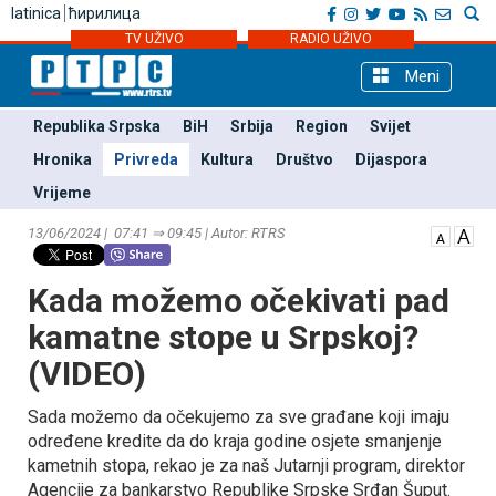
latinica
ћирилица
TV UŽIVO
RADIO UŽIVO
Meni
Republika Srpska
BiH
Srbija
Region
Svijet
Hronika
Privreda
Kultura
Društvo
Dijaspora
Vrijeme
13/06/2024 | 07:41 ⇒ 09:45 | Autor: RTRS
Kada možemo očekivati pad
kamatne stope u Srpskoj?
(VIDEO)
Sada možemo da očekujemo za sve građane koji imaju
određene kredite da do kraja godine osjete smanjenje
kametnih stopa, rekao je za naš Јutarnji program, direktor
Agencije za bankarstvo Republike Srpske Srđan Šuput.