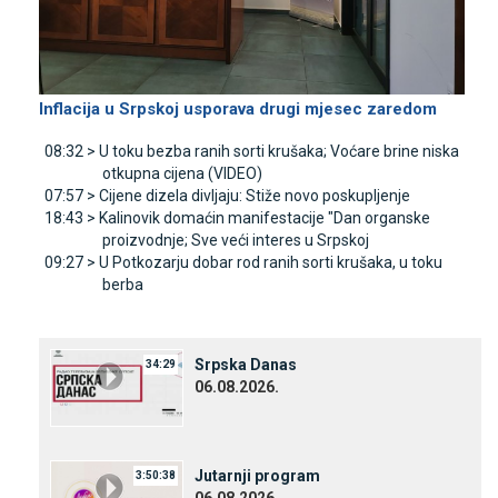
Inflacija u Srpskoj usporava drugi mjesec zaredom
08:32 >
U toku bezba ranih sorti krušaka; Voćare brine niska
otkupna cijena (VIDEO)
07:57 >
Cijene dizela divljaju: Stiže novo poskupljenje
18:43 >
Kalinovik domaćin manifestacije "Dan organske
proizvodnje; Sve veći interes u Srpskoj
09:27 >
U Potkozarju dobar rod ranih sorti krušaka, u toku
berba
Srpska Danas
34:29
06.08.2026.
Јutarnji program
3:50:38