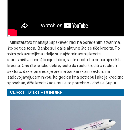
- Ministarstvo finansija Srpskeveć radi na određenim stvarima,
što se tiče toga. Banke su i dalje aktivne što se tiče kredita. Po
svim pokazateljima i dalje su najdominantniji krediti
stanovništva, ono što nije dobro, raste upotreba nenamjenskih
kredita. Ono što je jako dobro, jeste da rastu krediti u realnom
sektoru, dakle privreda je prema bankarskom sektoru na
zadovoljavajućem nivou. Ko god da ima potrebu i ako je kreditno
sposoban, diže kredit kada mu je to potrebno - dodaje Šuput.
VIJESTI IZ ISTE RUBRIKE