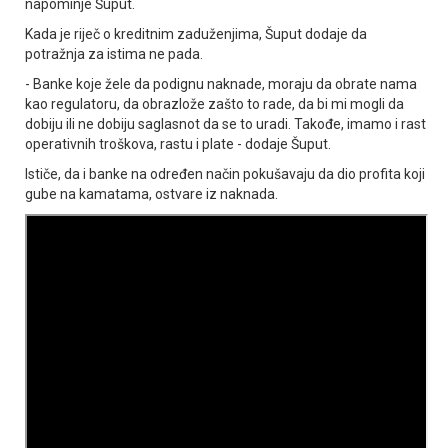
napominje Šuput.
Kada je riječ o kreditnim zaduženjima, Šuput dodaje da
potražnja za istima ne pada.
- Banke koje žele da podignu naknade, moraju da obrate nama
kao regulatoru, da obrazlože zašto to rade, da bi mi mogli da
dobiju ili ne dobiju saglasnot da se to uradi. Takođe, imamo i rast
operativnih troškova, rastu i plate - dodaje Šuput.
Ističe, da i banke na određen način pokušavaju da dio profita koji
gube na kamatama, ostvare iz naknada.