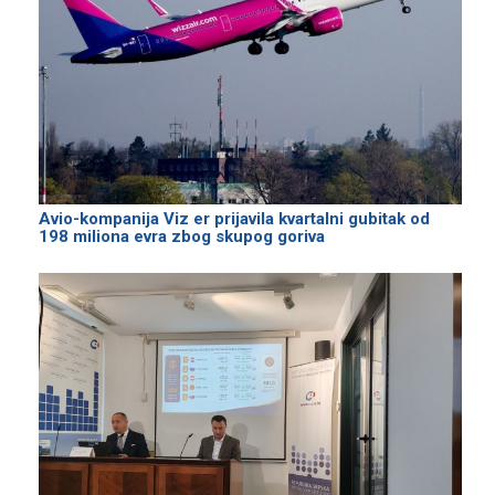
Avio-kompanija Viz er prijavila kvartalni gubitak od
198 miliona evra zbog skupog goriva