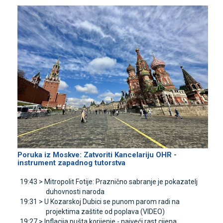
Poruka iz Moskve: Zatvoriti Kancelariju OHR -
instrument zapadnog tutorstva
19:43 >
Mitropolit Fotije: Praznično sabranje je pokazatelj
duhovnosti naroda
19:31 >
U Kozarskoj Dubici se punom parom radi na
projektima zaštite od poplava (VIDEO)
19:27 >
Inflacija pušta korijenje - najveći rast cijena