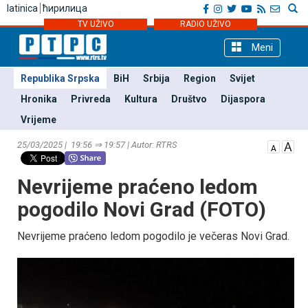
latinica
ћирилица
TV UŽIVO
RADIO UŽIVO
Meni
Republika Srpska
BiH
Srbija
Region
Svijet
Hronika
Privreda
Kultura
Društvo
Dijaspora
Vrijeme
25/03/2025 | 19:56 ⇒ 19:57 | Autor: RTRS
Nevrijeme praćeno ledom
pogodilo Novi Grad (FOTO)
Nevrijeme praćeno ledom pogodilo je večeras Novi Grad.