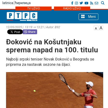
latinica
ћирилица
TV UŽIVO
RADIO UŽIVO
Meni
12/05/2025 | 13:19 ⇒ 13:21 | Autor: B92
Đoković na Košutnjaku
sprema napad na 100. titulu
Najbolji srpski teniser Novak Đoković u Beogradu se
priprema za nastavak sezone na šljaci.