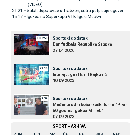
(VIDEO)
21:21 >
Salah doputovao u Trabzon, sutra potpisuje ugovor
15:17 >
Igokea na Superkupu VTB lige u Moskvi
Sportski dodatak
1:02:50
Dan fudbala Republike Srpske
27.04.2026.
Sportski dodatak
29:10
Intervju: gost Emil Rajković
10.09.2023.
Sportski dodatak
9:29
Međunarodni košarkaški turnir "Prvih
50 godina Igokea M:TEL"
07.09.2023.
SPORT - ARHIVA
PON
UTO
SRI
ČET
PET
SUB
NED