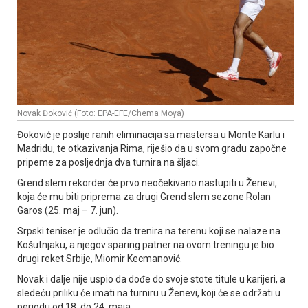
Novak Đoković (Foto: EPA-EFE/Chema Moya)
Đoković je poslije ranih eliminacija sa mastersa u Monte Karlu i
Madridu, te otkazivanja Rima, riješio da u svom gradu započne
pripeme za posljednja dva turnira na šljaci.
Grend slem rekorder će prvo neočekivano nastupiti u Ženevi,
koja će mu biti priprema za drugi Grend slem sezone Rolan
Garos (25. maj – 7. jun).
Srpski teniser je odlučio da trenira na terenu koji se nalaze na
Košutnjaku, a njegov sparing patner na ovom treningu je bio
drugi reket Srbije, Miomir Kecmanović.
Novak i dalje nije uspio da dođe do svoje stote titule u karijeri, a
sledeću priliku će imati na turniru u Ženevi, koji će se održati u
periodu od 18. do 24. maja.