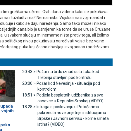
da na tim greškama učimo. Ovih dana vidimo kako se pokušava
ovima i tužilaštvima? Nema ništa. Vojska ima svoj mandat i
odlučuje i kako se daju naređenja. Samo tako može i nikako
 posljednjih dana bio je usmjeren ka tome da se uruše Oružane
ija. u svakom slučaju mi nemamo ništa protiv toga, ali želimo
 sa političkog nivou pokušavaju naređivati vojsci bez vojne
šadijskog puka koji časno obavljaju svoj posao i podržavam
20:43 >
Požar na brdu iznad sela Luka kod
Trebinja stavljen pod kontrolu
20:00 >
Požar kod Nevesinja - situacija pod
kontrolom
18:51 >
Podjela besplatnih udžbenika za sve
osnovce u Republici Srpskoj (VIDEO)
 upada
18:28 >
Istraga o poslovanju u Potočarima
 vojnih
pokrenula nove prijetnje institucijama
Srpske i Јavnom servisu - kome smeta
istina? (VIDEO)
rpsko
a