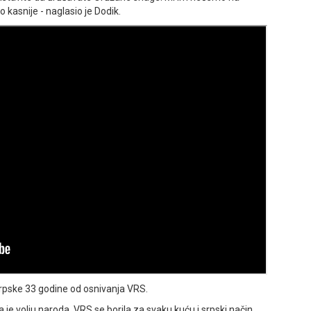
kasnije - naglasio je Dodik.
Srpske 33 godine od osnivanja VRS.
la je volju naroda. VRS se borila za svaku kuću i srpski način