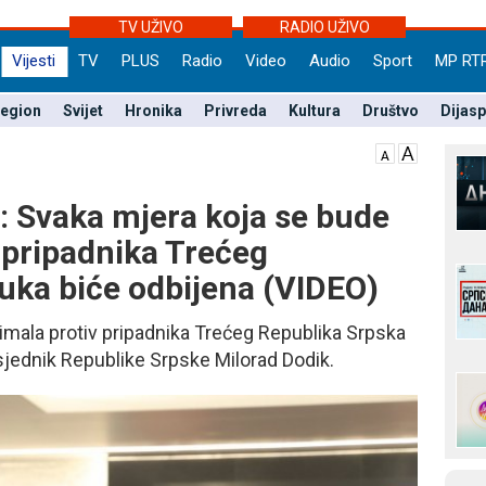
TV UŽIVO
RADIO UŽIVO
Vijesti
TV
PLUS
Radio
Video
Audio
Sport
MP RT
egion
Svijet
Hronika
Privreda
Kultura
Društvo
Dijas
: Svaka mjera koja se bude
 pripadnika Trećeg
uka biće odbijena (VIDEO)
mala protiv pripadnika Trećeg Republika Srpska
sjednik Republike Srpske Milorad Dodik.