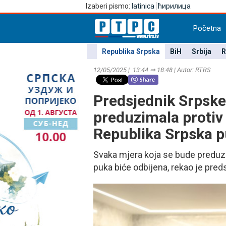
Izaberi pismo:
latinica
ћирилица
Početna
Republika Srpska
BiH
Srbija
R
12/05/2025 | 13:44 ⇒ 18:48 | Autor: RTRS
Predsjednik Srpske
preduzimala protiv
Republika Srpska p
Svaka mjera koja se bude preduzi
puka biće odbijena, rekao je pred