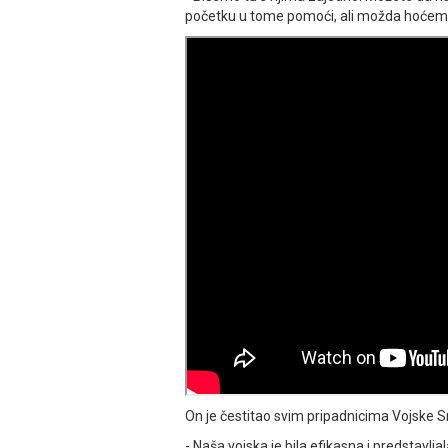
početku u tome pomoći, ali možda hoćemo 
On je čestitao svim pripadnicima Vojske 
- Naša vojska je bila efikasna i predstavlja