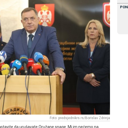
PON
Foto: predsjednikrs.rs/Borislav Zdrinja
nastavite da urušavate Oružane snage. Mi im nećemo na