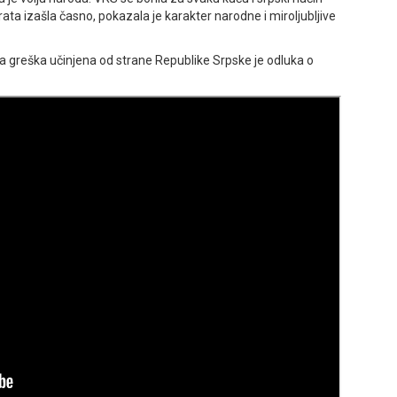
z rata izašla časno, pokazala je karakter narodne i miroljubljive
na greška učinjena od strane Republike Srpske je odluka o