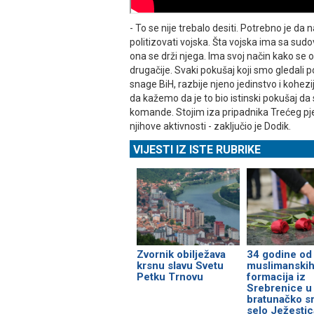
- To se nije trebalo desiti. Potrebno je 
politizovati vojska. Šta vojska ima sa sud
ona se drži njega. Ima svoj način kako se 
drugačije. Svaki pokušaj koji smo gledali
snage BiH, razbije njeno jedinstvo i kohez
da kažemo da je to bio istinski pokušaj da
komande. Stojim iza pripadnika Trećeg pje
njihove aktivnosti - zaključio je Dodik.
VIJESTI IZ ISTE RUBRIKE
Zvornik obilježava
34 godine od
krsnu slavu Svetu
muslimanskih
Petku Trnovu
formacija iz
Srebrenice u
bratunačko s
selo Јežestic