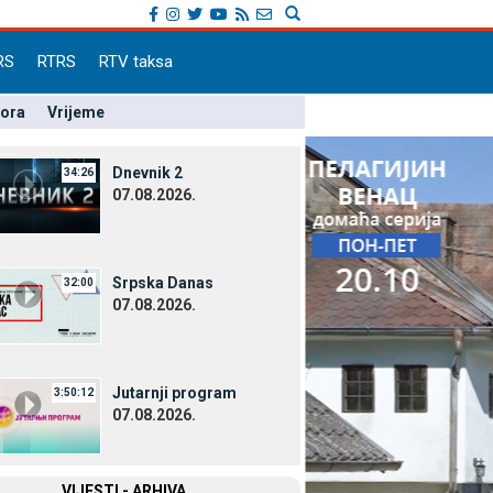
RS
RTRS
RTV taksa
pora
Vrijeme
Dnevnik 2
34:26
07.08.2026.
Srpska Danas
32:00
07.08.2026.
Јutarnji program
3:50:12
07.08.2026.
VIЈESTI - ARHIVA