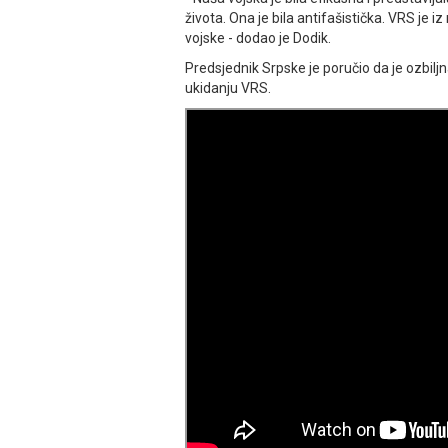
života. Ona je bila antifašistička. VRS je i
vojske - dodao je Dodik.
Predsjednik Srpske je poručio da je ozbilj
ukidanju VRS.