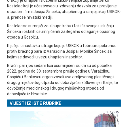
U akciji je uhapšen službenik Ličko-senjske županije Јerko
Kostelac koji je učestvovao u izdavanju dozvola za upravljanje
otpadom firmi Јosipa Šinceka, uhapšenog u ranijoj akciji USKOK-
a, prenose hrvatski mediji.
Kostelac se sumnjiči za zloupotrebu i faklifikovanja u slučaju
Šinceka i ostalih osumnjičenih za ilegalno odlaganje opasnog
otpada u Gospiću.
Riječ je o nastavku istrage koju je USKOK u februaru pokrenuo
protiv bračnog para iz Varaždina Јosipa i Monike Šincek, sa
kojim se dovodi u vezu uhapšeni inspektor.
Bračni par i još sedam lica osumnjičeni su da su od početka
2022. godine do 30. septembra prošle godine u Varaždinu,
Gospiću i Benkovcu organizovali uvoz mljevenog plastičnog i
drugog mješovitog otpada od dobavljača iz Slovenije i Italije, te
dovoženje medicinskog i drugog mješovitog otpada od
dobavljača iz Hrvatske.
VIJESTI IZ ISTE RUBRIKE