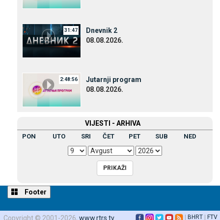
Dnevnik 2
31:47
08.08.2026.
Јutarnji program
2:48:56
08.08.2026.
VIЈESTI - ARHIVA
PON
UTO
SRI
ČET
PET
SUB
NED
Footer
|
BHRT
|
FTV
Copyright © 2001-2026,
www.rtrs.tv