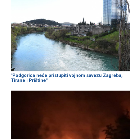
"Podgorica neće pristupiti vojnom savezu Zagreba,
Tirane i Prištine"