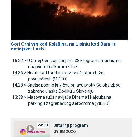
Gori Crni vrh kod Kolašina, na Lisinju kod Bara i u
cetinjskoj Lastvi
16:22 >
U Crnoj Gori zaplijenjeno 38 kilograma marihuane,
uhapšen muškarac iz Tuzi
14:36 >
Hrvatska: U sudaru vozova šestoro teže
povrijeđenih (VIDEO)
14:28 >
Snežič podnio krivičnu prijavu protiv Goloba zbog
zabrane ulaska Dodiku u Sloveniju
13:38 >
Masovna tuča navijača Dinama i Hajduka na
parkingu zagrebačkog aerodroma (VIDEO)
Јutarnji program
2:49:01
09.08.2026.