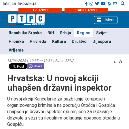
latinica
ћирилица
TV UŽIVO
RADIO UŽIVO
Meni
Republika Srpska
BiH
Srbija
Region
Svijet
Hronika
Privreda
Kultura
Društvo
Dijaspora
Vrijeme
13/06/2025 | 10:35 ⇒ 10:36 | Autor: SRNA
Hrvatska: U novoj akciji
uhapšen državni inspektor
U novoj akciji Kancelarije za suzbijanje korupcije i
organizovanog kriminala na području Otočca i Gospića
uhapšen je državni ispektor osumnjičen za izdavanje
dozvole u vezi sa ilegalnim odlaganje opasnog otpada u
Gospiću.