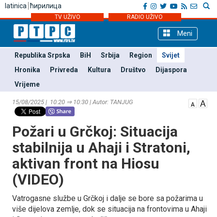
latinica
ћирилица
TV UŽIVO
RADIO UŽIVO
Meni
Republika Srpska
BiH
Srbija
Region
Svijet
Hronika
Privreda
Kultura
Društvo
Dijaspora
Vrijeme
15/08/2025 | 10:20 ⇒ 10:30 | Autor: TANЈUG
Požari u Grčkoj: Situacija
stabilnija u Ahaji i Stratoni,
aktivan front na Hiosu
(VIDEO)
Vatrogasne službe u Grčkoj i dalje se bore sa požarima u
više dijelova zemlje, dok se situacija na frontovima u Ahaji