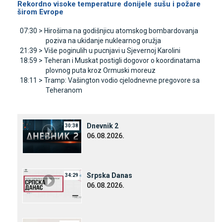
Rekordno visoke temperature donijele sušu i požare
širom Evrope
07:30 >
Hirošima na godišnjicu atomskog bombardovanja
poziva na ukidanje nuklearnog oružja
21:39 >
Više poginulih u pucnjavi u Sjevernoj Karolini
18:59 >
Teheran i Muskat postigli dogovor o koordinatama
plovnog puta kroz Ormuski moreuz
18:11 >
Tramp: Vašington vodio cjelodnevne pregovore sa
Teheranom
Dnevnik 2
30:38
06.08.2026.
Srpska Danas
34:29
06.08.2026.