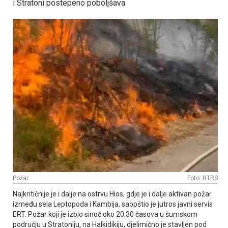
i Stratoni postepeno poboljšava.
Požar
Foto: RTRS
Najkritičnije je i dalje na ostrvu Hios, gdje je i dalje aktivan požar
između sela Leptopoda i Kambija, saopštio je jutros javni servis
ERT. Požar koji je izbio sinoć oko 20.30 časova u šumskom
području u Stratoniju, na Halkidikiju, djelimično je stavljen pod