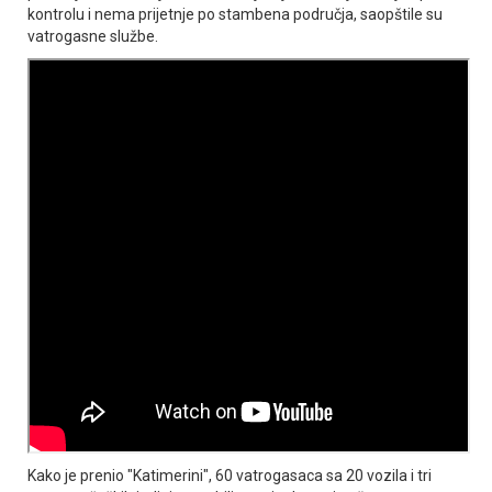
kontrolu i nema prijetnje po stambena područja, saopštile su
vatrogasne službe.
Kako je prenio "Katimerini", 60 vatrogasaca sa 20 vozila i tri