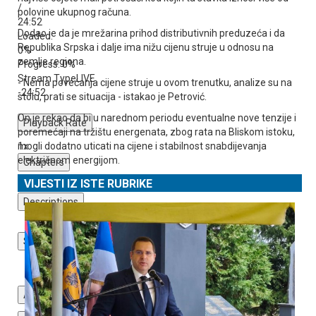
/
polovine ukupnog računa.
24:52
Dodao je da je mrežarina prihod distributivnih preduzeća i da
Loaded
:
Republika Srpska i dalje ima nižu cijenu struje u odnosu na
0%
zemlje regiona.
Progress
: 0%
Stream Type
LIVE
- Nema povećanja cijene struje u ovom trenutku, analize su na
-24:52
stolu, prati se situacija - istakao je Petrović.
On je rekao da bi u narednom periodu eventualne nove tenzije i
Playback Rate
poremećaji na tržištu energenata, zbog rata na Bliskom istoku,
1x
mogli dodatno uticati na cijene i stabilnost snabdijevanja
električnom energijom.
Chapters
Chapters
VIJESTI IZ ISTE RUBRIKE
Descriptions
descriptions off
, selected
Subtitles
subtitles settings
, opens subtitles settings dialog
subtitles off
, selected
Audio Track