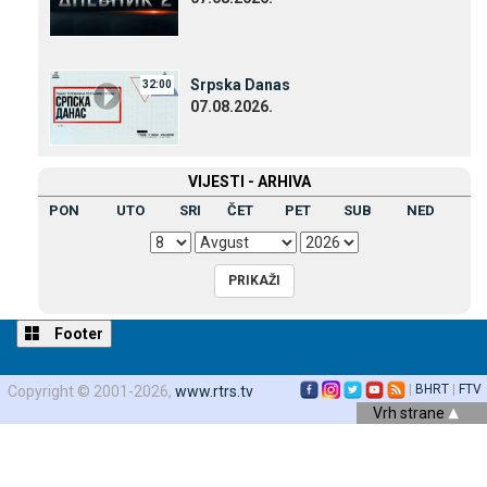
Srpska Danas
32:00
07.08.2026.
VIЈESTI - ARHIVA
PON
UTO
SRI
ČET
PET
SUB
NED
Footer
|
BHRT
|
FTV
Copyright © 2001-2026,
www.rtrs.tv
Vrh strane