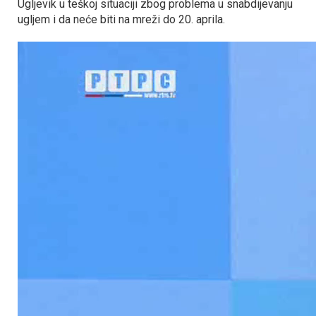
Ugljevik u teškoj situaciji zbog problema u snabdijevanju
ugljem i da neće biti na mreži do 20. aprila.