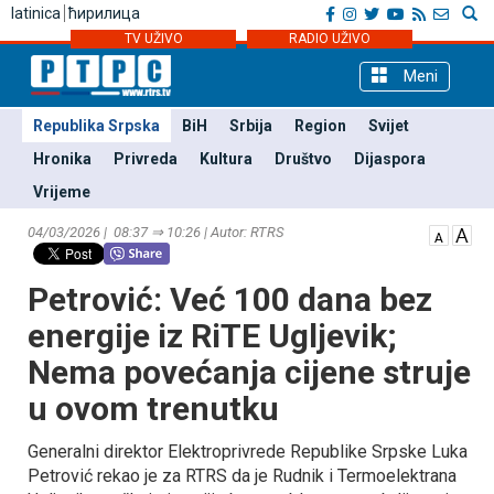
latinica
ћирилица
TV UŽIVO
RADIO UŽIVO
Meni
Republika Srpska
BiH
Srbija
Region
Svijet
Hronika
Privreda
Kultura
Društvo
Dijaspora
Vrijeme
04/03/2026 | 08:37 ⇒ 10:26 | Autor: RTRS
Petrović: Već 100 dana bez
energije iz RiTE Ugljevik;
Nema povećanja cijene struje
u ovom trenutku
Generalni direktor Elektroprivrede Republike Srpske Luka
Petrović rekao je za RTRS da je Rudnik i Termoelektrana