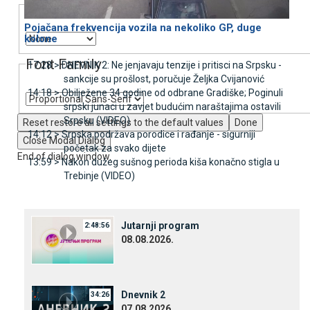
Text Edge Style
Pojačana frekvencija vozila na nekoliko GP, duge
kolone
Font Family
17:28 >
DNEVNIK 2: Ne jenjavaju tenzije i pritisci na Srpsku -
sankcije su prošlost, poručuje Željka Cvijanović
14:18 >
Obilježene 34 godine od odbrane Gradiške; Poginuli
srpski junaci u zavjet budućim naraštajima ostavili
Srpsku (VIDEO)
Reset
restore all settings to the default values
Done
14:12 >
Srpska podržava porodice i rađanje - sigurniji
Close Modal Dialog
početak za svako dijete
End of dialog window.
13:59 >
Nakon dužeg sušnog perioda kiša konačno stigla u
Trebinje (VIDEO)
Јutarnji program
2:48:56
08.08.2026.
Dnevnik 2
34:26
07.08.2026.