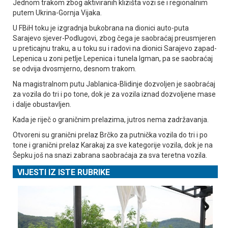
Јednom trakom zbog aktiviranih klizišta vozi se i regionalnim
putem Ukrina-Gornja Vijaka.
U FBiH toku je izgradnja bukobrana na dionici auto-puta
Sarajevo sjever-Podlugovi, zbog čega je saobraćaj preusmjeren
u preticajnu traku, a u toku su i radovi na dionici Sarajevo zapad-
Lepenica u zoni petlje Lepenica i tunela Igman, pa se saobraćaj
se odvija dvosmjerno, desnom trakom.
Na magistralnom putu Јablanica-Blidinje dozvoljen je saobraćaj
za vozila do tri i po tone, dok je za vozila iznad dozvoljene mase
i dalje obustavljen.
Kada je riječ o graničnim prelazima, jutros nema zadržavanja.
Otvoreni su granični prelaz Brčko za putnička vozila do tri i po
tone i granični prelaz Karakaj za sve kategorije vozila, dok je na
Šepku još na snazi zabrana saobraćaja za sva teretna vozila.
VIJESTI IZ ISTE RUBRIKE