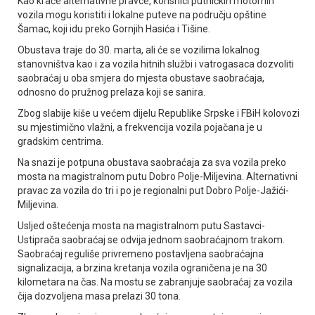
Kao kraće alternativne pravce, korisnici putničkih motornih
vozila mogu koristiti i lokalne puteve na području opštine
Šamac, koji idu preko Gornjih Hasića i Tišine.
Obustava traje do 30. marta, ali će se vozilima lokalnog
stanovništva kao i za vozila hitnih službi i vatrogasaca dozvoliti
saobraćaj u oba smjera do mjesta obustave saobraćaja,
odnosno do pružnog prelaza koji se sanira.
Zbog slabije kiše u većem dijelu Republike Srpske i FBiH kolovozi
su mjestimično vlažni, a frekvencija vozila pojačana je u
gradskim centrima.
Na snazi je potpuna obustava saobraćaja za sva vozila preko
mosta na magistralnom putu Dobro Polje-Miljevina. Alternativni
pravac za vozila do tri i po je regionalni put Dobro Polje-Јažići-
Miljevina.
Usljed oštećenja mosta na magistralnom putu Sastavci-
Ustiprača saobraćaj se odvija jednom saobraćajnom trakom.
Saobraćaj reguliše privremeno postavljena saobraćajna
signalizacija, a brzina kretanja vozila ograničena je na 30
kilometara na čas. Na mostu se zabranjuje saobraćaj za vozila
čija dozvoljena masa prelazi 30 tona.