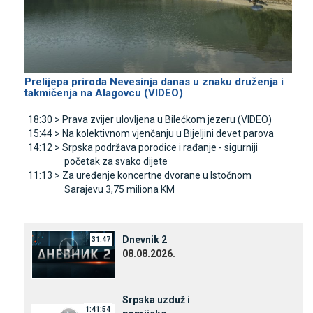
Prelijepa priroda Nevesinja danas u znaku druženja i
takmičenja na Alagovcu (VIDEO)
18:30 >
Prava zvijer ulovljena u Bilećkom jezeru (VIDEO)
15:44 >
Na kolektivnom vjenčanju u Bijeljini devet parova
14:12 >
Srpska podržava porodice i rađanje - sigurniji
početak za svako dijete
11:13 >
Za uređenje koncertne dvorane u Istočnom
Sarajevu 3,75 miliona KM
Dnevnik 2
31:47
08.08.2026.
Srpska uzduž i
1:41:54