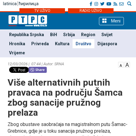
latinica
ћирилица
TV UŽIVO
RADIO UŽIVO
Meni
Republika Srpska
BiH
Srbija
Region
Svijet
Hronika
Privreda
Kultura
Društvo
Dijaspora
Vrijeme
12/03/2026 | 07:44 | Autor: SRNA
Više alternativnih putnih
pravaca na području Šamca
zbog sanacije pružnog
prelaza
Zbog obustave saobraćaja na magistralnom putu Šamac-
Grebnice, gdje je u toku sanacija pružnog prelaza,