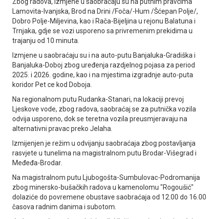
Zbog radova, izmjene u saobraćaju su na putnim pravcima
Lamovita-Ivanjska, Brod na Drini /Foča/-Hum /Šćepan Polje/,
Dobro Polje-Miljevina, kao i Rača-Bijeljina u rejonu Balatuna i
Trnjaka, gdje se vozi usporeno sa privremenim prekidima u
trajanju od 10 minuta.
Izmjene u saobraćaju su i na auto-putu Banjaluka-Gradiška i
Banjaluka-Doboj zbog uređenja razdjelnog pojasa za period
2025. i 2026. godine, kao i na mjestima izgradnje auto-puta
koridor Pet ce kod Doboja.
Na regionalnom putu Rudanka-Stanari, na lokaciji prevoj
Ljeskove vode, zbog radova, saobraćaj se za putnička vozila
odvija usporeno, dok se teretna vozila preusmjeravaju na
alternativni pravac preko Јelaha.
Izmijenjen je režim u odvijanju saobraćaja zbog postavljanja
rasvjete u tunelima na magistralnom putu Brodar-Višegrad i
Međeđa-Brodar.
Na magistralnom putu Ljubogošta-Sumbulovac-Podromanija
zbog minersko-bušačkih radova u kamenolomu "Rogoušić"
dolaziće do povremene obustave saobraćaja od 12.00 do 16.00
časova radnim danima i subotom.