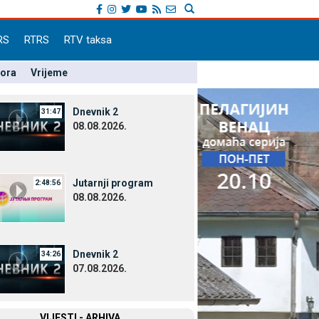
RS
RTRS
RTV taksa
pora
Vrijeme
Dnevnik 2
31:47
08.08.2026.
Јutarnji program
2:48:56
08.08.2026.
Dnevnik 2
34:26
07.08.2026.
VIЈESTI - ARHIVA