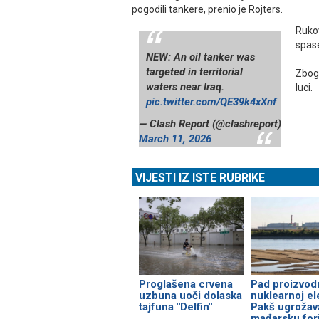
pogodili tankere, prenio je Rojters.
Rukov
spase
NEW: An oil tanker was
targeted in territorial
Zbog 
waters near Iraq.
luci.
pic.twitter.com/QE39k4xXnf
— Clash Report (@clashreport)
March 11, 2026
VIJESTI IZ ISTE RUBRIKE
Proglašena crvena
Pad proizvod
uzbuna uoči dolaska
nuklearnoj el
tajfuna "Delfin"
Pakš ugrožav
mađarsku for