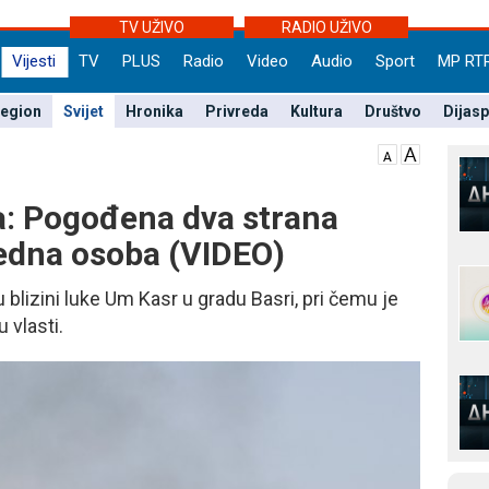
TV UŽIVO
RADIO UŽIVO
Vijesti
TV
PLUS
Radio
Video
Audio
Sport
MP RT
egion
Svijet
Hronika
Privreda
Kultura
Društvo
Dijas
ka: Pogođena dva strana
jedna osoba (VIDEO)
blizini luke Um Kasr u gradu Basri, pri čemu je
 vlasti.