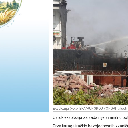
Eksplozija (Foto: EPA/RUNGROJ YONGRIT/ilustra
Uzrok eksplozija za sada nije zvanično po
Prva istraga iračkih bezbjednosnih zvanič