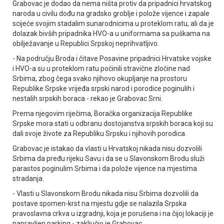
Grabovac je dodao da nema ništa protiv da pripadnici hrvatskog
naroda u civilu dođu na gradsko groblje i polože vijence i zapale
scijeće svojim stadalim sunarodnicima u proteklom ratu, ali da je
dolazak bivših pripadnika HVO-a u uniformama sa puškama na
obilježavanje u Republici Srpskoj neprihvatljivo.
- Na području Broda i čitave Posavine pripadnici Hrvatske vojske
i HVO-a su u proteklom ratu počinili stravične zločine nad
Srbima, zbog čega svako njihovo okupljanje na prostoru
Republike Srpske vrijeđa srpski narod i porodice poginulih i
nestalih srpskih boraca - rekao je Grabovac Srni.
Prema njegovim riječima, Boračka organizacija Republike
Srpske mora stati u odbranu dostojanstva srpskih boraca koji su
dali svoje živote za Republiku Srpsku i njihovih porodica.
Grabovac je istakao da vlasti u Hrvatskoj nikada nisu dozvolili
Srbima da pređu rijeku Savu i da se u Slavonskom Brodu služi
parastos poginulim Srbima i da polože vijence na mjestima
stradanja.
- Vlasti u Slavonskom Brodu nikada nisu Srbima dozvolili da
postave spomen-krst na mjestu gdje se nalazila Srpska
pravoslavna crkva u izgradnji, koja je porušena i na čijoj lokaciji je
napravljen parking - zaključio je Grabovac.