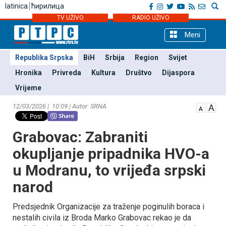
latinica
ћирилица
TV UŽIVO
RADIO UŽIVO
Meni
Republika Srpska
BiH
Srbija
Region
Svijet
Hronika
Privreda
Kultura
Društvo
Dijaspora
Vrijeme
12/03/2026 | 10:09 | Autor: SRNA
Grabovac: Zabraniti
okupljanje pripadnika HVO-a
u Modranu, to vrijeđa srpski
narod
Predsjednik Organizacije za traženje poginulih boraca i
nestalih civila iz Broda Marko Grabovac rekao je da