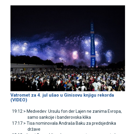
Vatromet za 4. jul ušao u Ginisovu knjigu rekorda
(VIDEO)
19:12 >
Medvedev: Ursulu fon der Lajen ne zanima Evropa,
samo sankcije i banderovska klika
17:17 >
Tisa nominovala Andraša Baku za predsjednika
države