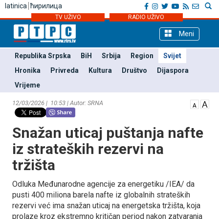
latinica
ћирилица
TV UŽIVO
RADIO UŽIVO
Meni
Republika Srpska
BiH
Srbija
Region
Svijet
Hronika
Privreda
Kultura
Društvo
Dijaspora
Vrijeme
12/03/2026 | 10:53 | Autor: SRNA
Snažan uticaj puštanja nafte
iz strateških rezervi na
tržišta
Odluka Međunarodne agencije za energetiku /IEA/ da
pusti 400 miliona barela nafte iz globalnih strateških
rezervi već ima snažan uticaj na energetska tržišta, koja
prolaze kroz ekstremno kritičan period nakon zatvaranja