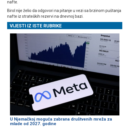
nafte.
Birol nije želio da odgovori na pitanje u vezi sa brzinom puštanja
nafte iz strateških rezervi na dnevnoj bazi.
VIJESTI IZ ISTE RUBRIKE
U Njemačkoj moguća zabrana društvenih mreža za
mlade od 2027. godine