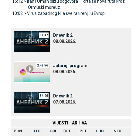
15:12 >
Iran i Oman blizu dogovora — crta se nova ruta kroz
Ormuski moreuz
10:02 >
Virus zapadnog Nila sve rašireniji u Evropi
Dnevnik 2
31:47
08.08.2026.
Јutarnji program
2:48:56
08.08.2026.
Dnevnik 2
34:26
07.08.2026.
VIЈESTI - ARHIVA
PON
UTO
SRI
ČET
PET
SUB
NED