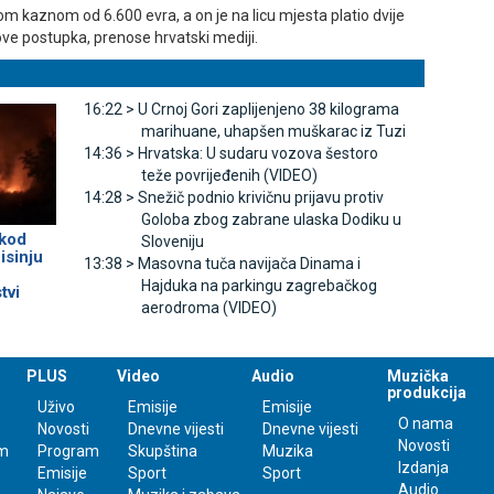
m kaznom od 6.600 evra, a on je na licu mjesta platio dvije
ove postupka, prenose hrvatski mediji.
16:22 >
U Crnoj Gori zaplijenjeno 38 kilograma
marihuane, uhapšen muškarac iz Tuzi
14:36 >
Hrvatska: U sudaru vozova šestoro
teže povrijeđenih (VIDEO)
14:28 >
Snežič podnio krivičnu prijavu protiv
Goloba zbog zabrane ulaska Dodiku u
 kod
Sloveniju
isinju
13:38 >
Masovna tuča navijača Dinama i
Hajduka na parkingu zagrebačkog
tvi
aerodroma (VIDEO)
PLUS
Video
Audio
Muzička
produkcija
Uživo
Emisije
Emisije
O nama
Novosti
Dnevne vijesti
Dnevne vijesti
Novosti
m
Program
Skupština
Muzika
Izdanja
Emisije
Sport
Sport
Audio