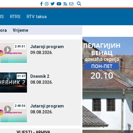
RS
RTRS
RTV taksa
pora
Vrijeme
Јutarnji program
2:49:01
09.08.2026.
Dnevnik 2
31:47
08.08.2026.
Јutarnji program
2:48:56
08.08.2026.
VIЈESTI - ARHIVA