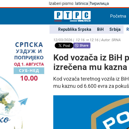
Izaberi pismo:
latinica
ћирилица
Početna
Republika Srpska
BiH
Srbija
R
12/03/2026 | 12:16 ⇒ 12:16 | Autor: SRNA
Kod vozača iz BiH 
izrečena mu kazna 
Kod vozača teretnog vozila iz BiH h
mu kaznu od 6.600 evra za pokuš