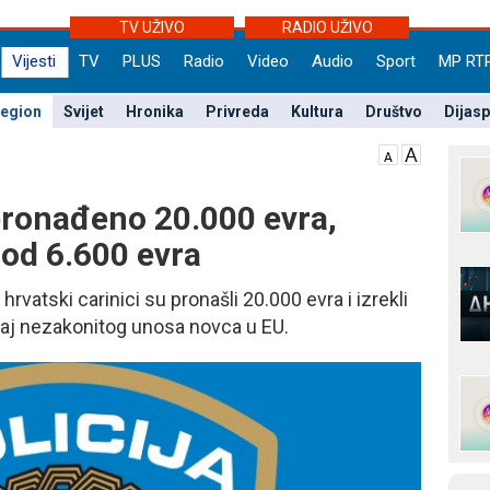
TV UŽIVO
RADIO UŽIVO
Vijesti
TV
PLUS
Radio
Video
Audio
Sport
MP RT
egion
Svijet
Hronika
Privreda
Kultura
Društvo
Dijas
pronađeno 20.000 evra,
od 6.600 evra
rvatski carinici su pronašli 20.000 evra i izrekli
aj nezakonitog unosa novca u EU.