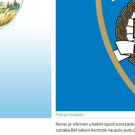
Policija Hrvatske
Novac je otkriven u kabini ispod suvozače
oznaka BiH tokom kontrole na auto-putu L