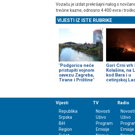
Vozaču je izdat prekršajni nalog s novčano
trećine kazne, odnosno 4.400 evra i trošk
VIJESTI IZ ISTE RUBRIKE
"Podgorica neće
Gori Crni vrh
pristupiti vojnom
Kolašina, na L
savezu Zagreba,
kod Bara i u
Tirane i Prištine"
cetinjskoj Las
Vijesti
TV
Radio
Republika
Novosti
Novosti
Srpska
Uživo
Uživo
BiH
Program
Progra
Region
Emisije
Emisije