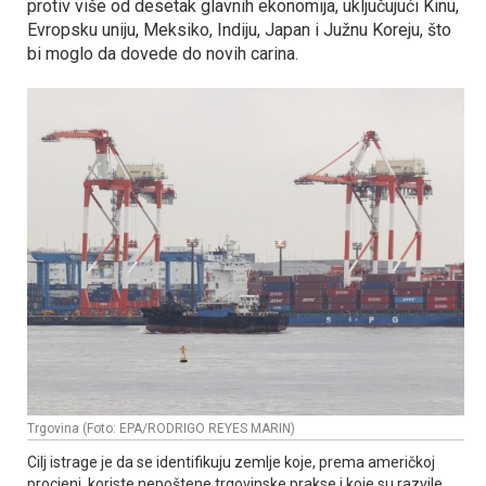
protiv više od desetak glavnih ekonomija, uključujući Kinu,
Evropsku uniju, Meksiko, Indiju, Јapan i Јužnu Koreju, što
bi moglo da dovede do novih carina.
Trgovina (Foto: EPA/RODRIGO REYES MARIN)
Cilj istrage je da se identifikuju zemlje koje, prema američkoj
procjeni, koriste nepoštene trgovinske prakse i koje su razvile