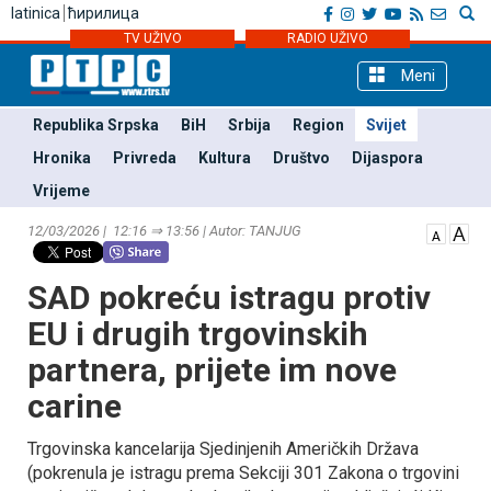
latinica
ћирилица
TV UŽIVO
RADIO UŽIVO
Meni
Republika Srpska
BiH
Srbija
Region
Svijet
Hronika
Privreda
Kultura
Društvo
Dijaspora
Vrijeme
12/03/2026 | 12:16 ⇒ 13:56 | Autor: TANЈUG
SAD pokreću istragu protiv
EU i drugih trgovinskih
partnera, prijete im nove
carine
Trgovinska kancelarija Sjedinjenih Američkih Država
(pokrenula je istragu prema Sekciji 301 Zakona o trgovini