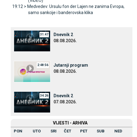
(VIDEO)
19:12 >
Medvedev: Ursulu fon der Lajen ne zanima Evropa,
samo sankcije i banderovska klika
Dnevnik 2
31:47
08.08.2026.
Јutarnji program
2:48:56
08.08.2026.
Dnevnik 2
34:26
07.08.2026.
VIЈESTI - ARHIVA
PON
UTO
SRI
ČET
PET
SUB
NED