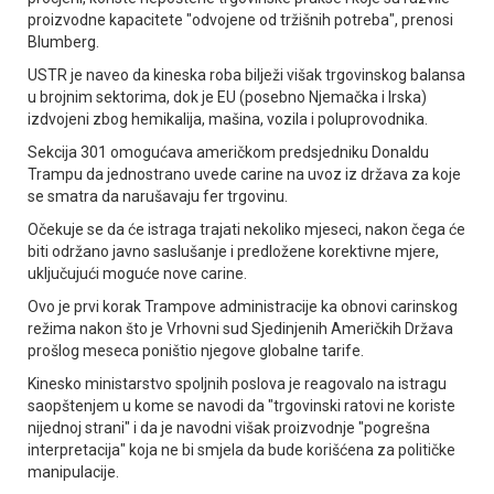
proizvodne kapacitete "odvojene od tržišnih potreba", prenosi
Blumberg.
USTR je naveo da kineska roba bilježi višak trgovinskog balansa
u brojnim sektorima, dok je EU (posebno Njemačka i Irska)
izdvojeni zbog hemikalija, mašina, vozila i poluprovodnika.
Sekcija 301 omogućava američkom predsjedniku Donaldu
Trampu da jednostrano uvede carine na uvoz iz država za koje
se smatra da narušavaju fer trgovinu.
Očekuje se da će istraga trajati nekoliko mjeseci, nakon čega će
biti održano javno saslušanje i predložene korektivne mjere,
uključujući moguće nove carine.
Ovo je prvi korak Trampove administracije ka obnovi carinskog
režima nakon što je Vrhovni sud Sjedinjenih Američkih Država
prošlog meseca poništio njegove globalne tarife.
Kinesko ministarstvo spoljnih poslova je reagovalo na istragu
saopštenjem u kome se navodi da "trgovinski ratovi ne koriste
nijednoj strani" i da je navodni višak proizvodnje "pogrešna
interpretacija" koja ne bi smjela da bude korišćena za političke
manipulacije.