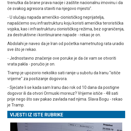
trenutka da brane prava nacije i zaštite nacionalnu imovinu i da
će svakog agresora staviti na njegovo mjesto".
- U slučaju napada američko-cionističkog neprijatelja,
napašćemo svu infrastrukturu koju koristi američka teroristička
vojska, kao i infrastrukturu cionističkog režima, bez ograničenja,
za destruktivne i kontinuirane napade - rekao je on.
Abdolahi je naveo da je Iran od početka nametnutog rata uradio
sve što je rekao.
- Јednostavno značenje ove poruke je da će vam se otvoriti
vrata pakla - poručio je on.
Tramp je upozorio nekoliko sati ranije u subotu da Iranu "ističe
vrijeme" za postizanje dogovora.
- Sjećate li se kada sam Iranu dao rok od 10 dana da postigne
dogovor ili da otvori Ormuski moreuz? Vrijeme ističe - 48 sati
prije nego što sav pakao zavlada nad njima. Slava Bogu - rekao
je Tramp.
VIJESTI IZ ISTE RUBRIKE