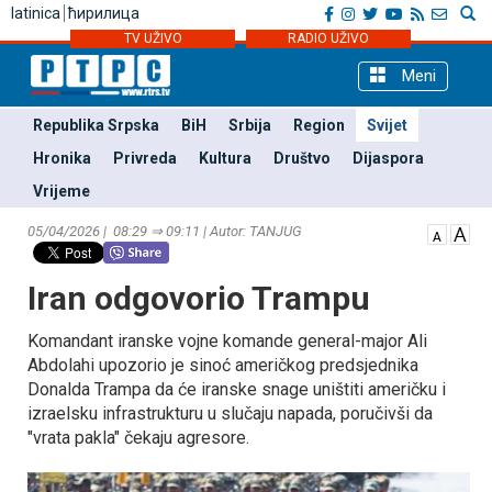
latinica
ћирилица
TV UŽIVO
RADIO UŽIVO
Meni
Republika Srpska
BiH
Srbija
Region
Svijet
Hronika
Privreda
Kultura
Društvo
Dijaspora
Vrijeme
05/04/2026 | 08:29 ⇒ 09:11 | Autor: TANЈUG
Iran odgovorio Trampu
Komandant iranske vojne komande general-major Ali
Abdolahi upozorio je sinoć američkog predsjednika
Donalda Trampa da će iranske snage uništiti američku i
izraelsku infrastrukturu u slučaju napada, poručivši da
"vrata pakla" čekaju agresore.