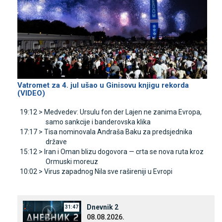
Vatromet za 4. jul ušao u Ginisovu knjigu rekorda
(VIDEO)
19:12 >
Medvedev: Ursulu fon der Lajen ne zanima Evropa,
samo sankcije i banderovska klika
17:17 >
Tisa nominovala Andraša Baku za predsjednika
države
15:12 >
Iran i Oman blizu dogovora — crta se nova ruta kroz
Ormuski moreuz
10:02 >
Virus zapadnog Nila sve rašireniji u Evropi
Dnevnik 2
31:47
08.08.2026.