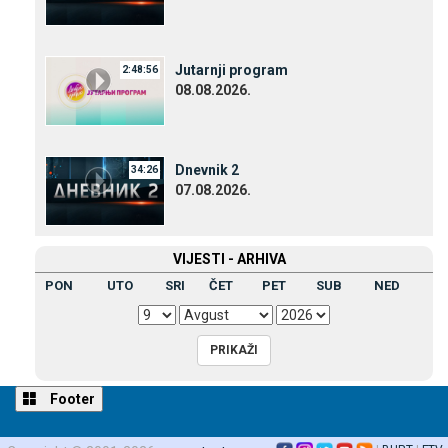
Јutarnji program
2:48:56
08.08.2026.
Dnevnik 2
34:26
07.08.2026.
VIЈESTI - ARHIVA
PON
UTO
SRI
ČET
PET
SUB
NED
Footer