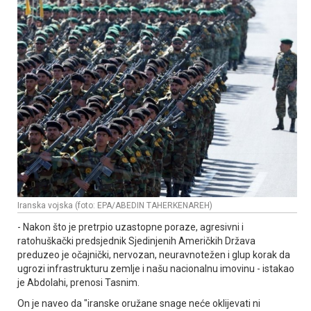
Iranska vojska (foto: EPA/ABEDIN TAHERKENAREH)
- Nakon što je pretrpio uzastopne poraze, agresivni i
ratohuškački predsjednik Sjedinjenih Američkih Država
preduzeo je očajnički, nervozan, neuravnotežen i glup korak da
ugrozi infrastrukturu zemlje i našu nacionalnu imovinu - istakao
je Abdolahi, prenosi Tasnim.
On je naveo da "iranske oružane snage neće oklijevati ni