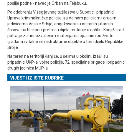
poslije podne - naveo je Orban na Fejsbuku.
Po odobrenju Višeg javnog tužilaštva u Subotici, pripadnici
Uprave kriminalističke policije, sa Vojnom policijom i drugim
jedinicama Vojske Srbije, angažovani su od ranih jutarnjih
časova na blokadi i pretresu dijela teritorije u opštini Kanjiža radi
potrage za nedozvoljenim materijama opasnim po živote
građana i vitalne infrastrukturne objekte u tom dijelu Republike
Srbije.
Na teren na teritoriji Kanjiže, u selima u okolini, izašli su
pripadnici UKP-a, vojne policije, 72. specijalne brigade i pripadnici
drugih jedinica MUP-a.
VIJESTI IZ ISTE RUBRIKE