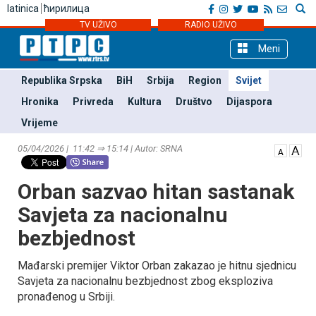
latinica
ћирилица
TV UŽIVO
RADIO UŽIVO
Meni
Republika Srpska
BiH
Srbija
Region
Svijet
Hronika
Privreda
Kultura
Društvo
Dijaspora
Vrijeme
05/04/2026 | 11:42 ⇒ 15:14 | Autor: SRNA
Orban sazvao hitan sastanak
Savjeta za nacionalnu
bezbjednost
Mađarski premijer Viktor Orban zakazao je hitnu sjednicu
Savjeta za nacionalnu bezbjednost zbog eksploziva
pronađenog u Srbiji.