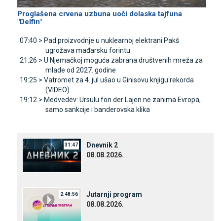
Proglašena crvena uzbuna uoči dolaska tajfuna
"Delfin"
07:40 >
Pad proizvodnje u nuklearnoj elektrani Pakš
ugrožava mađarsku forintu
21:26 >
U Njemačkoj moguća zabrana društvenih mreža za
mlade od 2027. godine
19:25 >
Vatromet za 4. jul ušao u Ginisovu knjigu rekorda
(VIDEO)
19:12 >
Medvedev: Ursulu fon der Lajen ne zanima Evropa,
samo sankcije i banderovska klika
Dnevnik 2
31:47
08.08.2026.
Јutarnji program
2:48:56
08.08.2026.