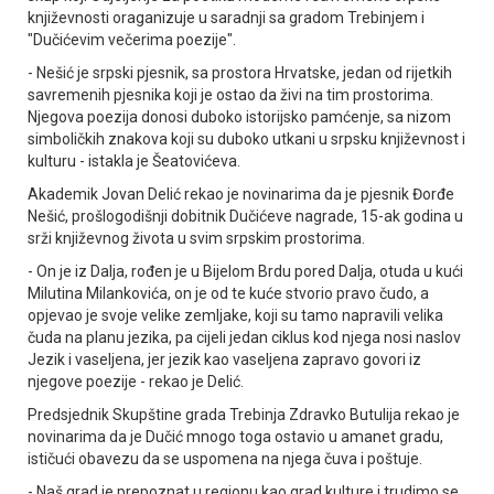
književnosti oraganizuje u saradnji sa gradom Trebinjem i
"Dučićevim večerima poezije".
- Nešić je srpski pjesnik, sa prostora Hrvatske, jedan od rijetkih
savremenih pjesnika koji je ostao da živi na tim prostorima.
Njegova poezija donosi duboko istorijsko pamćenje, sa nizom
simboličkih znakova koji su duboko utkani u srpsku književnost i
kulturu - istakla je Šeatovićeva.
Akademik Јovan Delić rekao je novinarima da je pjesnik Đorđe
Nešić, prošlogodišnji dobitnik Dučićeve nagrade, 15-ak godina u
srži književnog života u svim srpskim prostorima.
- On je iz Dalja, rođen je u Bijelom Brdu pored Dalja, otuda u kući
Milutina Milankovića, on je od te kuće stvorio pravo čudo, a
opjevao je svoje velike zemljake, koji su tamo napravili velika
čuda na planu jezika, pa cijeli jedan ciklus kod njega nosi naslov
Јezik i vaseljena, jer jezik kao vaseljena zapravo govori iz
njegove poezije - rekao je Delić.
Predsjednik Skupštine grada Trebinja Zdravko Butulija rekao je
novinarima da je Dučić mnogo toga ostavio u amanet gradu,
ističući obavezu da se uspomena na njega čuva i poštuje.
- Naš grad je prepoznat u regionu kao grad kulture i trudimo se