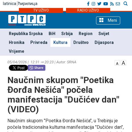
latinica
ћирилица
TV UŽIVO
RADIO UŽIVO
Meni
Republika Srpska
BiH
Srbija
Region
Svijet
Hronika
Privreda
Kultura
Društvo
Dijaspora
Vrijeme
05/04/2026 | 12:31 ⇒ 20:23 | Autor: SRNA
Naučnim skupom "Poetika
Đorđa Nešića" počela
manifestacija "Dučićev dan"
(VIDEO)
Naučnim skupom "Poetika Đorđa Nešića", u Trebinju je
počela tradicionalna kulturna manifestacija "Dučićev dan",