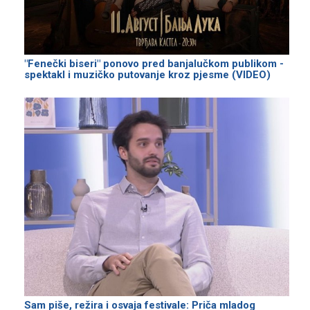
"Fenečki biseri" ponovo pred banjalučkom publikom -
spektakl i muzičko putovanje kroz pjesme (VIDEO)
Sam piše, režira i osvaja festivale: Priča mladog