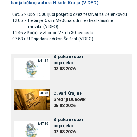
banjalučkog autora Nikole Krulja (VIDEO)
08:55 >
Oko 1.500 ljudi posjetilo džez festival na Zelenkovcu
12:05 >
Trebinje: Osmi Međunarodni festival klasične
muzike (VIDEO)
11:46 >
Kočićev zbor od 27. do 30. avgusta
07:53 >
U Prijedoru održan Ša fest (VIDEO)
Srpska uzduž i
1:41:54
poprijeko
08.08.2026.
Čuvari Krajine
30:28
Srednji Dubovik
05.08.2026.
Srpska uzduž i
1:47:30
poprijeko
02.08.2026.