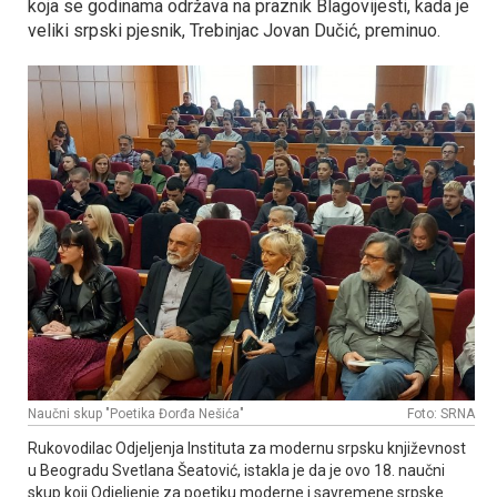
koja se godinama održava na praznik Blagovijesti, kada je
veliki srpski pjesnik, Trebinjac Јovan Dučić, preminuo.
Naučni skup "Poetika Đorđa Nešića"
Foto: SRNA
Rukovodilac Odjeljenja Instituta za modernu srpsku književnost
u Beogradu Svetlana Šeatović, istakla je da je ovo 18. naučni
skup koji Odjeljenje za poetiku moderne i savremene srpske