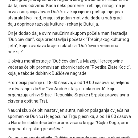
da taj nivo održimo. Kada neko pomene Trebinje, mnogima je
prva asocijacija Јovan Dučić i svi koji cijene i poštuju njegovo
stvaralaštvo i rad, imaju još jedan motiv da dođu u naš grad i
daju doprinos razvoju kulture - rekao je Butulija.
On je dodao da je ovim naučnim skupom počela manifestacija
"Dučićev dan", koja predstavlja i početak "Trebinjskog kulturnog
ljeta", koje završava krajem oktobra "Dučićevim večerima
poezije".
U okviru manifestacije "Dučićev dan", u Muzeju Hercegovine
večeras će biti promovisan zbornik radova "Poetika Zlate Kocić",
koja je takođe dobitnik Dučićeve nagrade.
Promocija počinje u 18.00 časova, a od 19.00 časova najavljeno
je otvaranje izložbe "Ivo Andrić i Italija - dokumenti", koju
organizuju arhivi Srbije i Republike Srpske i Srpska pravoslavna
ckrvena opština Trst.
Naučni skup će biti nastavljen sutra, nakon polaganja cvijeća na
spomenike Dučiću i Njegošu na Trgu pjesnika, a od 18.00 časova
u Narodnoj biblioteci biće promovisana knjiga "Gojko Đogo, crni
argonaut srpskog pesništva".
Knjigu o ovom dobitniku Dučićeve nagrade napisao je akademik,