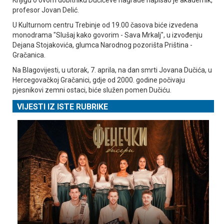
profesor Јovan Delić.
U Kulturnom centru Trebinje od 19.00 časova biće izvedena
monodrama "Slušaj kako govorim - Sava Mrkalj", u izvođenju
Dejana Stojakovića, glumca Narodnog pozorišta Priština -
Gračanica.
Na Blagovijesti, u utorak, 7. aprila, na dan smrti Јovana Dučića, u
Hercegovačkoj Gračanici, gdje od 2000. godine počivaju
pjesnikovi zemni ostaci, biće služen pomen Dučiću.
VIJESTI IZ ISTE RUBRIKE