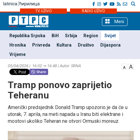
latinica
ћирилица
TV UŽIVO
RADIO UŽIVO
Meni
Republika Srpska
BiH
Srbija
Region
Svijet
Hronika
Privreda
Kultura
Društvo
Dijaspora
Vrijeme
05/04/2026 | 16:02 ⇒ 16:48 | Autor: SRNA
Tramp ponovo zaprijetio
Teheranu
Američki predsjednik Donald Tramp upozorio je da će u
utorak, 7. aprila, na meti napada u Iranu biti elektrane i
mostovi ukoliko Teheran ne otvori Ormuski moreuz.