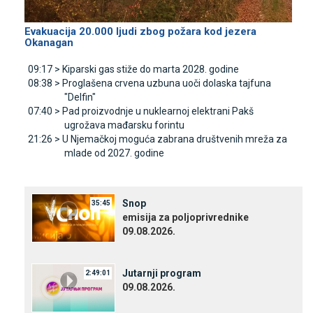
Evakuacija 20.000 ljudi zbog požara kod jezera
Okanagan
09:17 >
Kiparski gas stiže do marta 2028. godine
08:38 >
Proglašena crvena uzbuna uoči dolaska tajfuna
"Delfin"
07:40 >
Pad proizvodnje u nuklearnoj elektrani Pakš
ugrožava mađarsku forintu
21:26 >
U Njemačkoj moguća zabrana društvenih mreža za
mlade od 2027. godine
Snop
35:45
emisija za poljoprivrednike
09.08.2026.
Јutarnji program
2:49:01
09.08.2026.