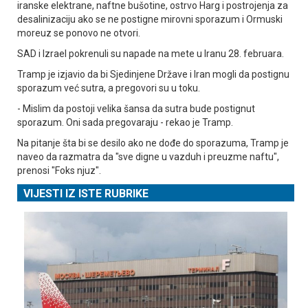
iranske elektrane, naftne bušotine, ostrvo Harg i postrojenja za
desalinizaciju ako se ne postigne mirovni sporazum i Ormuski
moreuz se ponovo ne otvori.
SAD i Izrael pokrenuli su napade na mete u Iranu 28. februara.
Tramp je izjavio da bi Sjedinjene Države i Iran mogli da postignu
sporazum već sutra, a pregovori su u toku.
- Mislim da postoji velika šansa da sutra bude postignut
sporazum. Oni sada pregovaraju - rekao je Tramp.
Na pitanje šta bi se desilo ako ne dođe do sporazuma, Tramp je
naveo da razmatra da "sve digne u vazduh i preuzme naftu",
prenosi "Foks njuz".
VIJESTI IZ ISTE RUBRIKE