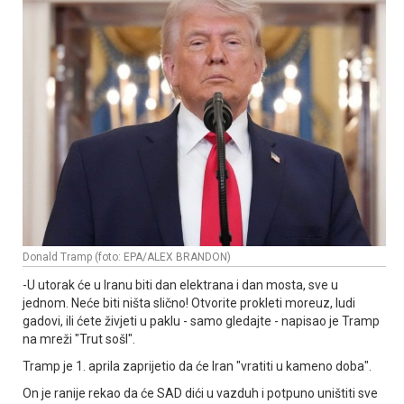
Donald Tramp (foto: EPA/ALEX BRANDON)
-U utorak će u Iranu biti dan elektrana i dan mosta, sve u
jednom. Neće biti ništa slično! Otvorite prokleti moreuz, ludi
gadovi, ili ćete živjeti u paklu - samo gledajte - napisao je Tramp
na mreži "Trut sošl".
Tramp je 1. aprila zaprijetio da će Iran "vratiti u kameno doba".
On je ranije rekao da će SAD dići u vazduh i potpuno uništiti sve