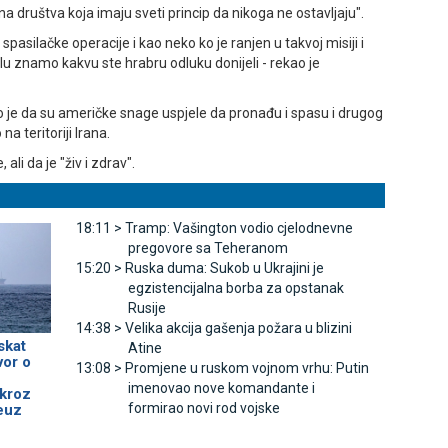
a društva koja imaju sveti princip da nikoga ne ostavljaju".
 spasilačke operacije i kao neko ko je ranjen u takvoj misiji i
elu znamo kakvu ste hrabru odluku donijeli - rekao je
 je da su američke snage uspjele da pronađu i spasu i drugog
a teritoriji Irana.
ali da je "živ i zdrav".
18:11 >
Tramp: Vašington vodio cjelodnevne
pregovore sa Teheranom
15:20 >
Ruska duma: Sukob u Ukrajini je
egzistencijalna borba za opstanak
Rusije
14:38 >
Velika akcija gašenja požara u blizini
skat
Atine
vor o
13:08 >
Promjene u ruskom vojnom vrhu: Putin
imenovao nove komandante i
 kroz
formirao novi rod vojske
euz