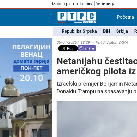
Izaberi pismo:
latinica
ћирилица
Početna
Republika Srpska
BiH
Srbija
R
05/04/2026 | 18:29 ⇒ 18:40 | Autor: SRNA
Netanijahu čestita
američkog pilota iz
Izraelski premijer Benjamin Neta
Donaldu Trampu na spasavanju pilo