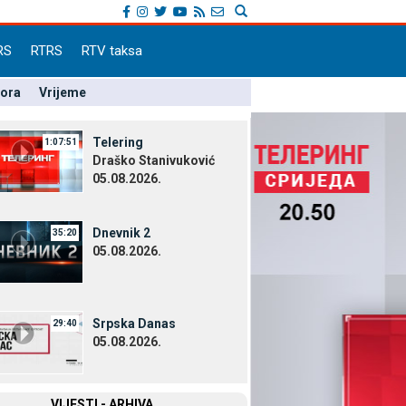
RS
RTRS
RTV taksa
pora
Vrijeme
Telering
1:07:51
Draško Stanivuković
05.08.2026.
Dnevnik 2
35:20
05.08.2026.
Srpska Danas
29:40
05.08.2026.
VIЈESTI - ARHIVA