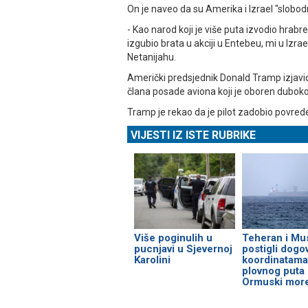
On je naveo da su Amerika i Izrael "slobodn
- Kao narod koji je više puta izvodio hrabre
izgubio brata u akciji u Entebeu, mi u Izra
Netanijahu.
Američki predsjednik Donald Tramp izjavio
člana posade aviona koji je oboren duboko n
Tramp je rekao da je pilot zadobio povrede, 
VIJESTI IZ ISTE RUBRIKE
Više poginulih u
Teheran i Mu
pucnjavi u Sjevernoj
postigli dogo
Karolini
koordinatama
plovnog puta
Ormuski mor