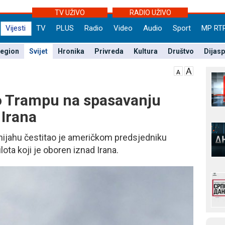
TV UŽIVO
RADIO UŽIVO
Vijesti
TV
PLUS
Radio
Video
Audio
Sport
MP RT
egion
Svijet
Hronika
Privreda
Kultura
Društvo
Dijas
o Trampu na spasavanju
 Irana
nijahu čestitao je američkom predsjedniku
ta koji je oboren iznad Irana.