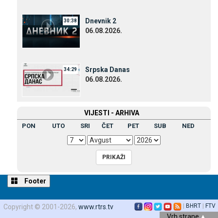
Dnevnik 2
30:38
06.08.2026.
Srpska Danas
34:29
06.08.2026.
VIЈESTI - ARHIVA
PON
UTO
SRI
ČET
PET
SUB
NED
Footer
|
BHRT
|
FTV
Copyright © 2001-2026,
www.rtrs.tv
Vrh strane