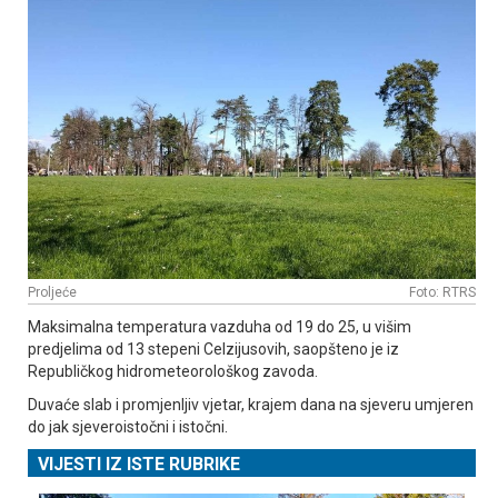
Proljeće
Foto: RTRS
Maksimalna temperatura vazduha od 19 do 25, u višim
predjelima od 13 stepeni Celzijusovih, saopšteno je iz
Republičkog hidrometeorološkog zavoda.
Duvaće slab i promjenljiv vjetar, krajem dana na sjeveru umjeren
do jak sjeveroistočni i istočni.
VIJESTI IZ ISTE RUBRIKE