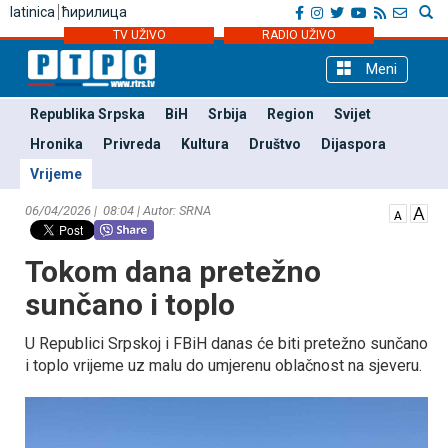
latinica
ћирилица
TV UŽIVO
RADIO UŽIVO
Meni
Republika Srpska
BiH
Srbija
Region
Svijet
Hronika
Privreda
Kultura
Društvo
Dijaspora
Vrijeme
06/04/2026 | 08:04 | Autor: SRNA
Tokom dana pretežno
sunčano i toplo
U Republici Srpskoj i FBiH danas će biti pretežno sunčano
i toplo vrijeme uz malu do umjerenu oblačnost na sjeveru.