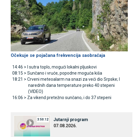
Očekuje se pojačana frekvencija saobraćaja
14:46 >
I sutra toplo, mogući lokalni pljuskovi
08:15 >
Sunčano i vruće, popodne moguća kiša
18:21 >
Crveni meteoalarm na snazi za veći dio Srpske; I
narednih dana temperature preko 40 stepeni
(VIDEO)
16:06 >
Za vikend pretežno sunčano, i do 37 stepeni
Јutarnji program
3:50:12
07.08.2026.