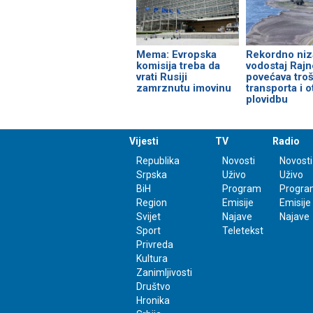
Mema: Evropska
Rekordno niz
komisija treba da
vodostaj Rajn
vrati Rusiji
povećava tro
zamrznutu imovinu
transporta i 
plovidbu
Vijesti
TV
Radio
Republika
Novosti
Novosti
Srpska
Uživo
Uživo
BiH
Program
Progra
Region
Emisije
Emisije
Svijet
Najave
Najave
Sport
Teletekst
Privreda
Kultura
Zanimljivosti
Društvo
Hronika