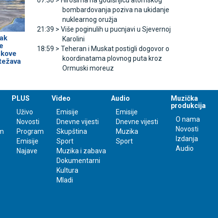
07:30 >
Hirošima na godišnjicu atomskog
bombardovanja poziva na ukidanje
nuklearnog oružja
21:39 >
Više poginulih u pucnjavi u Sjevernoj
ak
Karolini
e
18:59 >
Teheran i Muskat postigli dogovor o
škove
koordinatama plovnog puta kroz
otežava
Ormuski moreuz
PLUS
Video
Audio
Muzička
produkcija
Uživo
Emisije
Emisije
O nama
Novosti
Dnevne vijesti
Dnevne vijesti
Novosti
m
Program
Skupština
Muzika
Izdanja
Emisije
Sport
Sport
Audio
Najave
Muzika i zabava
Dokumentarni
Kultura
Mladi