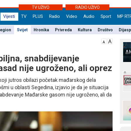
TV UŽIVO
RADIO UŽIVO
Vijesti
TV
PLUS
Radio
Video
Audio
Sport
MP RT
egion
Svijet
Hronika
Privreda
Kultura
Društvo
Dijas
biljna, snabdijevanje
ad nije ugroženo, ali oprez
koji jutros obilazi početak mađarskog dela
i u oblasti Segedina, izjavio je da je situacija
snabdevanje Mađarske gasom nije ugroženo, ali da