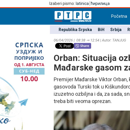
Izaberi pismo:
latinica
ћирилица
Početna
Republika Srpska
BiH
Srbija
R
06/04/2026 | 08:38 ⇒ 12:54 | Autor: TANЈUG
Orban: Situacija oz
Mađarske gasom zas
Premijer Mađarske Viktor Orban, 
gasovoda Turski tok u Kiškundorošm
izuzetno ozbiljna i da, za sada, 
treba biti veoma oprezan.