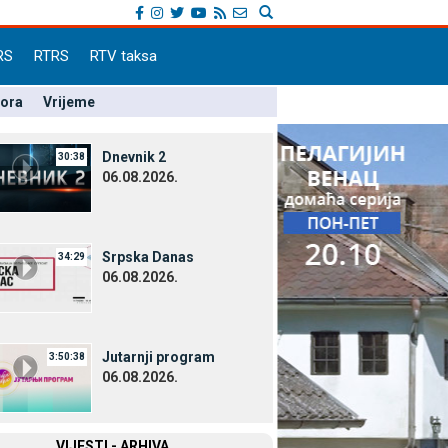
RS
RTRS
RTV taksa
pora
Vrijeme
Dnevnik 2
30:38
06.08.2026.
Srpska Danas
34:29
06.08.2026.
Јutarnji program
3:50:38
06.08.2026.
VIЈESTI - ARHIVA