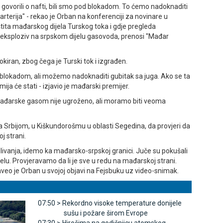
o govorili o nafti, bili smo pod blokadom. To ćemo nadoknaditi
arterija" - rekao je Orban na konferenciji za novinare u
tita mađarskog dijela Turskog toka i gdje pregleda
 eksploziv na srpskom dijelu gasovoda, prenosi "Mađar
okiran, zbog čega je Turski tok i izgrađen.
lokadom, ali možemo nadoknaditi gubitak sa juga. Ako se ta
a će stati - izjavio je mađarski premijer.
 Mađarske gasom nije ugroženo, ali moramo biti veoma
 sa Srbijom, u Kiškundorošmu u oblasti Segedina, da provjeri da
j strani.
polivanja, idemo ka mađarsko-srpskoj granici. Јuče su pokušali
u. Provjeravamo da li je sve u redu na mađarskoj strani.
veo je Orban u svojoj objavi na Fejsbuku uz video-snimak.
07:50 >
Rekordno visoke temperature donijele
sušu i požare širom Evrope