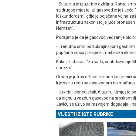
- Situacija je izuzetno ozbiljna. Ranije sm
sa drugog mjesta, ali gasovod je još veća "
Kiškundorošmi, gdje je pojačana vojna zaš
infrastrukturu nakon što je juče pronađen
Nemzet".
Podsjetio je da je gasovod već ranije bio bl
- Trenutno smo pod ukrajinskom gasnom b
pupčana vrpca presječe, mađarska ekonomij
Kako je istakao, "za sada, snabdijevanje
oprezni".
Orban je jutros u 6 sati krenuo ka granici
li je sve u redu sa gasovodom na mađarsko
- Uskršnji ponedjeljak, 6 ujutru. Umjesto 
da dignu u vazduh gasovod na srpskom djel
Јaviću se uživo sa razvojem događaja - na
VIJESTI IZ ISTE RUBRIKE