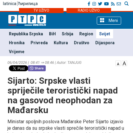
latinica
ћирилица
TV UŽIVO
RADIO UŽIVO
Meni
Republika Srpska
BiH
Srbija
Region
Svijet
Hronika
Privreda
Kultura
Društvo
Dijaspora
Vrijeme
06/04/2026 | 08:41 ⇒ 08:46 | Autor: TANЈUG
Sijarto: Srpske vlasti
spriječile teroristički napad
na gasovod neophodan za
Mađarsku
Ministar spoljnih poslova Mađarske Peter Sijarto izjavio
je danas da su srpske vlasti sprečile teroristički napad u