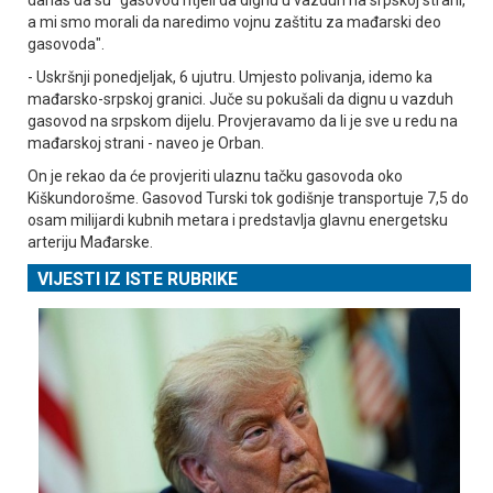
a mi smo morali da naredimo vojnu zaštitu za mađarski deo
gasovoda".
- Uskršnji ponedjeljak, 6 ujutru. Umjesto polivanja, idemo ka
mađarsko-srpskoj granici. Јuče su pokušali da dignu u vazduh
gasovod na srpskom dijelu. Provjeravamo da li je sve u redu na
mađarskoj strani - naveo je Orban.
On je rekao da će provjeriti ulaznu tačku gasovoda oko
Kiškundorošme. Gasovod Turski tok godišnje transportuje 7,5 do
osam milijardi kubnih metara i predstavlja glavnu energetsku
arteriju Mađarske.
VIJESTI IZ ISTE RUBRIKE