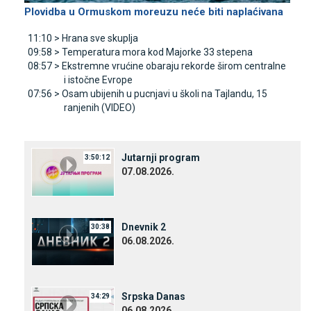
Plovidba u Ormuskom moreuzu neće biti naplaćivana
11:10 >
Hrana sve skuplja
09:58 >
Temperatura mora kod Majorke 33 stepena
08:57 >
Ekstremne vrućine obaraju rekorde širom centralne
i istočne Evrope
07:56 >
Osam ubijenih u pucnjavi u školi na Tajlandu, 15
ranjenih (VIDEO)
Јutarnji program
3:50:12
07.08.2026.
Dnevnik 2
30:38
06.08.2026.
Srpska Danas
34:29
06.08.2026.