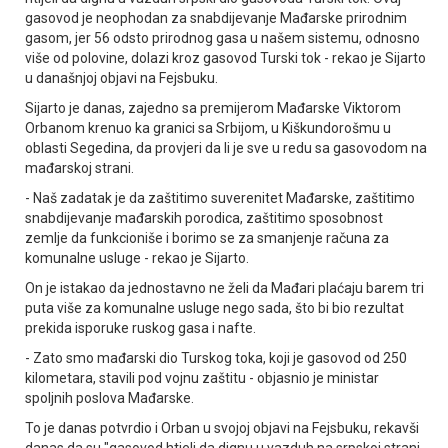
gasovod je neophodan za snabdijevanje Mađarske prirodnim
gasom, jer 56 odsto prirodnog gasa u našem sistemu, odnosno
više od polovine, dolazi kroz gasovod Turski tok - rekao je Sijarto
u današnjoj objavi na Fejsbuku.
Sijarto je danas, zajedno sa premijerom Mađarske Viktorom
Orbanom krenuo ka granici sa Srbijom, u Kiškundorošmu u
oblasti Segedina, da provjeri da li je sve u redu sa gasovodom na
mađarskoj strani.
- Naš zadatak je da zaštitimo suverenitet Mađarske, zaštitimo
snabdijevanje mađarskih porodica, zaštitimo sposobnost
zemlje da funkcioniše i borimo se za smanjenje računa za
komunalne usluge - rekao je Sijarto.
On je istakao da jednostavno ne želi da Mađari plaćaju barem tri
puta više za komunalne usluge nego sada, što bi bio rezultat
prekida isporuke ruskog gasa i nafte.
- Zato smo mađarski dio Turskog toka, koji je gasovod od 250
kilometara, stavili pod vojnu zaštitu - objasnio je ministar
spoljnih poslova Mađarske.
To je danas potvrdio i Orban u svojoj objavi na Fejsbuku, rekavši
danas da su "gasovod htjeli da dignu u vazduh na srpskoj strani,