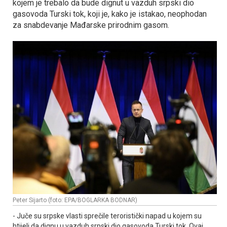
kojem je trebalo da bude dignut u vazduh srpski dio
gasovoda Turski tok, koji je, kako je istakao, neophodan
za snabdevanje Mađarske prirodnim gasom.
Peter Sijarto (foto: EPA/BOGLARKA BODNAR)
- Јuče su srpske vlasti sprečile teroristički napad u kojem su
htijeli da dignu u vazduh srpski dio gasovoda Turski tok. Ovaj