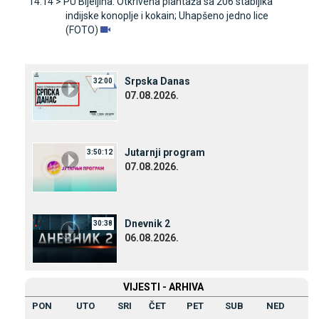
14:14 >
PU Bijeljina: Otkrivena plantaža sa 206 stabljika
indijske konoplje i kokain; Uhapšeno jedno lice
(FOTO)
Srpska Danas
32:00
07.08.2026.
Јutarnji program
3:50:12
07.08.2026.
Dnevnik 2
30:38
06.08.2026.
VIЈESTI - ARHIVA
PON
UTO
SRI
ČET
PET
SUB
NED