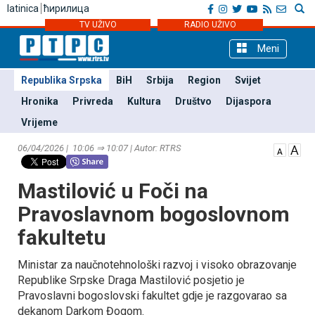
latinica
ћирилица
TV UŽIVO
RADIO UŽIVO
Meni
Republika Srpska
BiH
Srbija
Region
Svijet
Hronika
Privreda
Kultura
Društvo
Dijaspora
Vrijeme
06/04/2026 | 10:06 ⇒ 10:07 | Autor: RTRS
Mastilović u Foči na
Pravoslavnom bogoslovnom
fakultetu
Ministar za naučnotehnološki razvoj i visoko obrazovanje
Republike Srpske Draga Mastilović posjetio je
Pravoslavni bogoslovski fakultet gdje je razgovarao sa
dekanom Darkom Đogom.