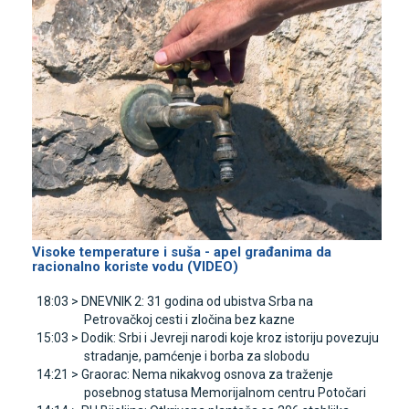
Visoke temperature i suša - apel građanima da
racionalno koriste vodu (VIDEO)
18:03 >
DNEVNIK 2: 31 godina od ubistva Srba na
Petrovačkoj cesti i zločina bez kazne
15:03 >
Dodik: Srbi i Јevreji narodi koje kroz istoriju povezuju
stradanje, pamćenje i borba za slobodu
14:21 >
Graorac: Nema nikakvog osnova za traženje
posebnog statusa Memorijalnom centru Potočari