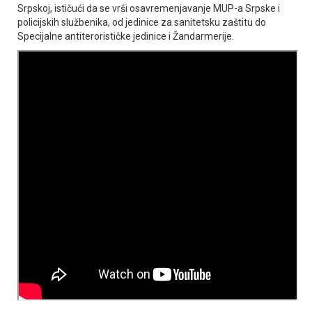
Srpskoj, ističući da se vrši osavremenjavanje MUP-a Srpske i
policijskih službenika, od jedinice za sanitetsku zaštitu do
Specijalne antiterorističke jedinice i Žandarmerije.