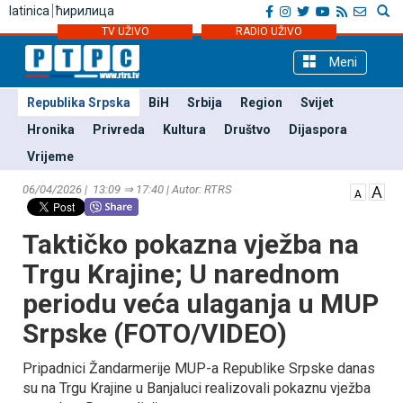
latinica
ћирилица
TV UŽIVO
RADIO UŽIVO
Meni
Republika Srpska
BiH
Srbija
Region
Svijet
Hronika
Privreda
Kultura
Društvo
Dijaspora
Vrijeme
06/04/2026 | 13:09 ⇒ 17:40 | Autor: RTRS
Taktičko pokazna vježba na
Trgu Krajine; U narednom
periodu veća ulaganja u MUP
Srpske (FOTO/VIDEO)
Pripadnici Žandarmerije MUP-a Republike Srpske danas
su na Trgu Krajine u Banjaluci realizovali pokaznu vježba