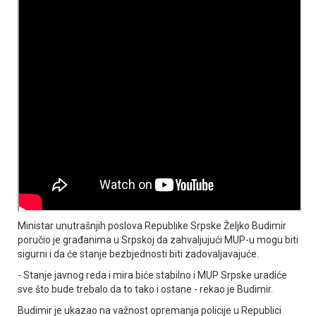
Ministar unutrašnjih poslova Republike Srpske Željko Budimir
poručio je građanima u Srpskoj da zahvaljujući MUP-u mogu biti
sigurni i da će stanje bezbjednosti biti zadovaljavajuće.
- Stanje javnog reda i mira biće stabilno i MUP Srpske uradiće
sve što bude trebalo da to tako i ostane - rekao je Budimir.
Budimir je ukazao na važnost opremanja policije u Republici