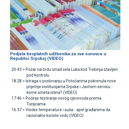
Podjela besplatnih udžbenika za sve osnovce u
Republici Srpskoj (VIDEO)
20:43 >
Požar na brdu iznad sela Luka kod Trebinja stavljen
pod kontrolu
18:28 >
Istraga o poslovanju u Potočarima pokrenula nove
prijetnje institucijama Srpske i Јavnom servisu -
kome smeta istina? (VIDEO)
17:46 >
Počinje testiranje novog cjevovoda prema
Tunjicama
16:37 >
Visoke temperature i suša - apel građanima da
racionalno koriste vodu (VIDEO)