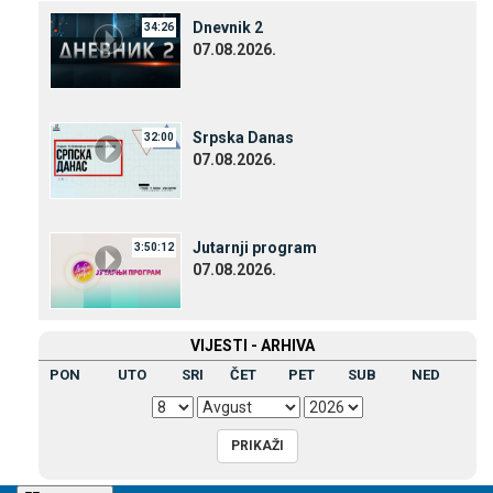
Dnevnik 2
34:26
07.08.2026.
Srpska Danas
32:00
07.08.2026.
Јutarnji program
3:50:12
07.08.2026.
VIЈESTI - ARHIVA
PON
UTO
SRI
ČET
PET
SUB
NED