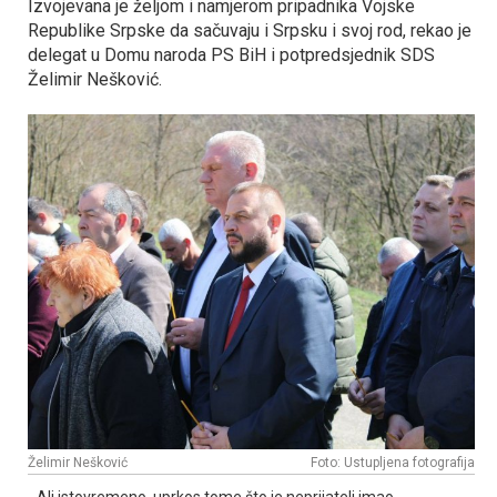
Izvojevana je željom i namjerom pripadnika Vojske
Republike Srpske da sačuvaju i Srpsku i svoj rod, rekao je
delegat u Domu naroda PS BiH i potpredsjednik SDS
Želimir Nešković.
Želimir Nešković
Foto: Ustupljena fotografija
- Ali istovremeno, uprkos tome što je neprijatelj imao