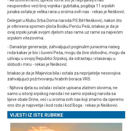
neuporedivo veći broj vojnika i gubitaka, pogibija 11 srpskih
junaka ostala je velika rana u srcima svih nas - rekao je Nešković.
Delegat u Klubu Srba Doma naroda PS BiH Nešković, nakon što
je otkrivena spomen-ploča Bošku Periću Peši, istakao je da je
ovaj srpski junak svojim djelom stao rame uz rame sa najvećim
srpskim vitezovima.
- Današnje generacije, zahvaljujući poginulim junacima našeg
roda kakav je bio i čuveni Peša, mogu da žive slobodno, mogu da
uživaju u svojoj Republici Srpskoj, da odrastaju i stasavaju u
slobodi i miru - rekao je Nešković.
Istakao je da je Majevica bila i ostala za neprijatelje neosvojiva
zahvaljujući požrtvovanju hrabrih boraca VRS.
- Njihova djela su ostala i ostaće upisana zlatnim slovima, ne
samo u istoriji srpskog naroda i ne samo srpskog naroda sa
lijeve obale Drine, već i u srcima svih nas koji znamo da cijenimo
ono što je najsvetije i kod roda i kod Boga - rekao je Nešković.
VIJESTI IZ ISTE RUBRIKE