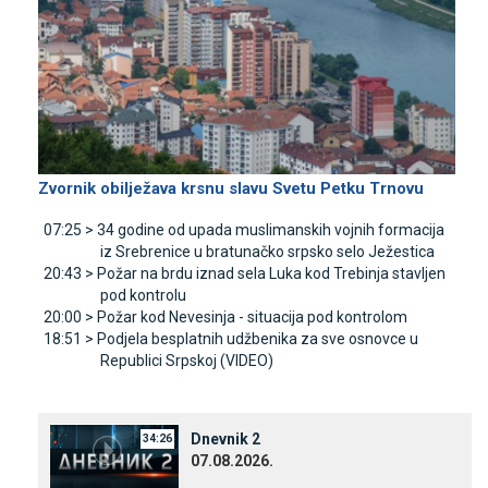
Zvornik obilježava krsnu slavu Svetu Petku Trnovu
07:25 >
34 godine od upada muslimanskih vojnih formacija
iz Srebrenice u bratunačko srpsko selo Јežestica
20:43 >
Požar na brdu iznad sela Luka kod Trebinja stavljen
pod kontrolu
20:00 >
Požar kod Nevesinja - situacija pod kontrolom
18:51 >
Podjela besplatnih udžbenika za sve osnovce u
Republici Srpskoj (VIDEO)
Dnevnik 2
34:26
07.08.2026.