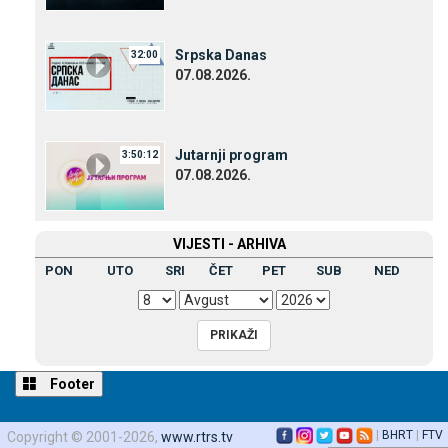
Srpska Danas
32:00
07.08.2026.
Јutarnji program
3:50:12
07.08.2026.
VIЈESTI - ARHIVA
PON
UTO
SRI
ČET
PET
SUB
NED
Footer
|
BHRT
|
FTV
Copyright © 2001-2026,
www.rtrs.tv