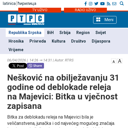
latinica
ћирилица
TV UŽIVO
RADIO UŽIVO
Meni
Republika Srpska
BiH
Srbija
Region
Svijet
Hronika
Privreda
Kultura
Društvo
Dijaspora
Vrijeme
06/04/2026 | 14:26 ⇒ 14:31 | Autor: RTRS
Nešković na obilježavanju 31
godine od deblokade releja
na Majevici: Bitka u vječnost
zapisana
Bitka za deblokadu releja na Majevici bila je
veličanstvena, junačka i od najvećeg mogućeg značaja.