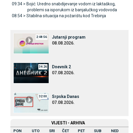
09:34 >
Bojić: Uredno snabdijevanje vodom iz laktaškog,
problemi sa isporukom iz banjalučkog vodovoda
08:54 >
Stabilna situacija na požarištu kod Trebinja
Јutarnji program
2:48:56
08.08.2026.
Dnevnik 2
34:26
07.08.2026.
Srpska Danas
32:00
07.08.2026.
VIЈESTI - ARHIVA
PON
UTO
SRI
ČET
PET
SUB
NED