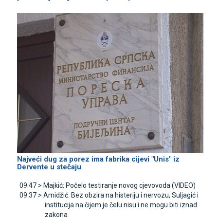
Najveći dug za porez ima fabrika cijevi "Unis" iz
Dervente u stečaju
09:47 >
Majkić: Počelo testiranje novog cjevovoda (VIDEO)
09:37 >
Amidžić: Bez obzira na histeriju i nervozu, Suljagić i
institucija na čijem je čelu nisu i ne mogu biti iznad
zakona