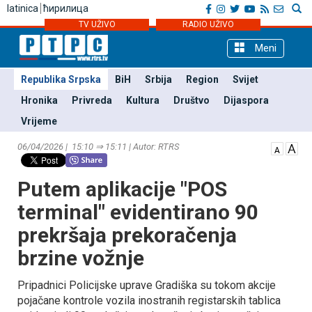
latinica
ћирилица
TV UŽIVO
RADIO UŽIVO
Meni
Republika Srpska
BiH
Srbija
Region
Svijet
Hronika
Privreda
Kultura
Društvo
Dijaspora
Vrijeme
06/04/2026 | 15:10 ⇒ 15:11 | Autor: RTRS
Putem aplikacije "POS
terminal" evidentirano 90
prekršaja prekoračenja
brzine vožnje
Pripadnici Policijske uprave Gradiška su tokom akcije
pojačane kontrole vozila inostranih registarskih tablica