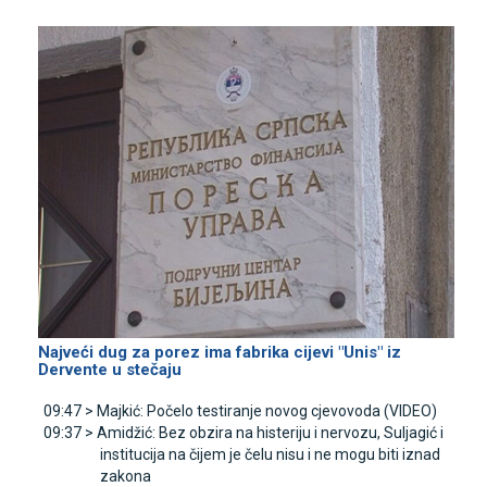
Najveći dug za porez ima fabrika cijevi "Unis" iz
Dervente u stečaju
09:47 >
Majkić: Počelo testiranje novog cjevovoda (VIDEO)
09:37 >
Amidžić: Bez obzira na histeriju i nervozu, Suljagić i
institucija na čijem je čelu nisu i ne mogu biti iznad
zakona