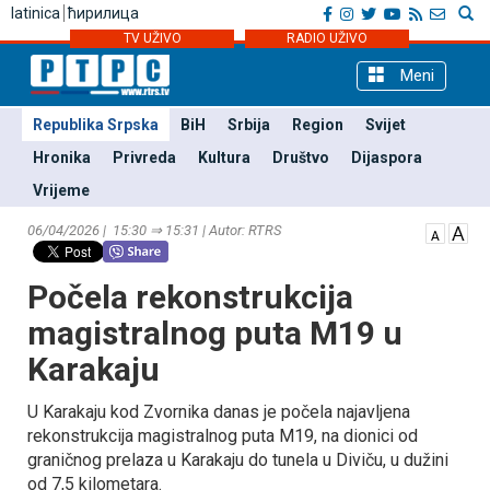
latinica
ћирилица
TV UŽIVO
RADIO UŽIVO
Meni
Republika Srpska
BiH
Srbija
Region
Svijet
Hronika
Privreda
Kultura
Društvo
Dijaspora
Vrijeme
06/04/2026 | 15:30 ⇒ 15:31 | Autor: RTRS
Počela rekonstrukcija
magistralnog puta M19 u
Karakaju
U Karakaju kod Zvornika danas je počela najavljena
rekonstrukcija magistralnog puta M19, na dionici od
graničnog prelaza u Karakaju do tunela u Diviču, u dužini
od 7,5 kilometara.