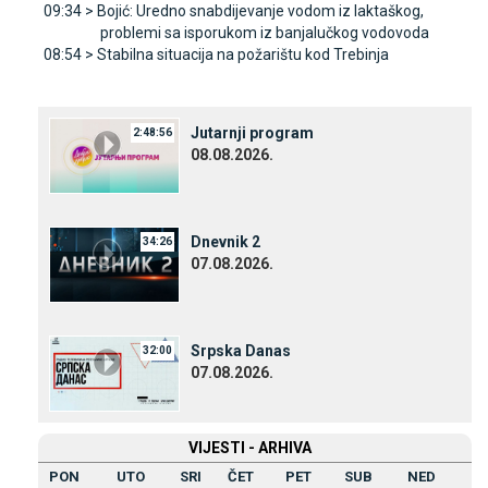
09:34 >
Bojić: Uredno snabdijevanje vodom iz laktaškog,
problemi sa isporukom iz banjalučkog vodovoda
08:54 >
Stabilna situacija na požarištu kod Trebinja
Јutarnji program
2:48:56
08.08.2026.
Dnevnik 2
34:26
07.08.2026.
Srpska Danas
32:00
07.08.2026.
VIЈESTI - ARHIVA
PON
UTO
SRI
ČET
PET
SUB
NED