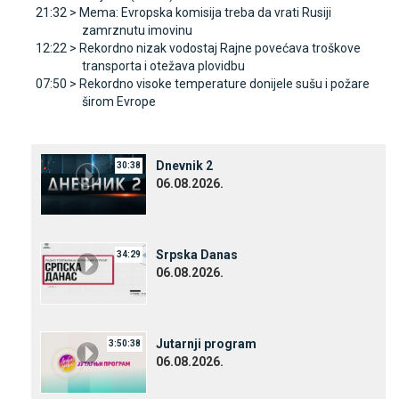
21:32 >
Mema: Evropska komisija treba da vrati Rusiji
zamrznutu imovinu
12:22 >
Rekordno nizak vodostaj Rajne povećava troškove
transporta i otežava plovidbu
07:50 >
Rekordno visoke temperature donijele sušu i požare
širom Evrope
Dnevnik 2
30:38
06.08.2026.
Srpska Danas
34:29
06.08.2026.
Јutarnji program
3:50:38
06.08.2026.