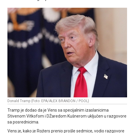
Donald Tramp (Foto: EPA/ALEX BRANDON / POOL)
Tramp je dodao da je Vens sa specijalnim izaslanicima
Stivenom Vitkofom i DŽaredom Kušnerom uključen u razgovore
sa posrednicima.
Vens je, kako je Rojters prenio prošle sedmice, vodio razgovore