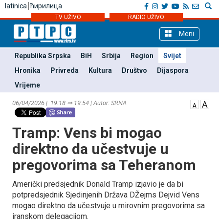
latinica
ћирилица
TV UŽIVO
RADIO UŽIVO
Meni
Republika Srpska
BiH
Srbija
Region
Svijet
Hronika
Privreda
Kultura
Društvo
Dijaspora
Vrijeme
06/04/2026 | 19:18 ⇒ 19:54 | Autor: SRNA
Tramp: Vens bi mogao
direktno da učestvuje u
pregovorima sa Teheranom
Američki predsjednik Donald Tramp izjavio je da bi
potpredsjednik Sjedinjenih Država DŽejms Dejvid Vens
mogao direktno da učestvuje u mirovnim pregovorima sa
iranskom delegacijom.