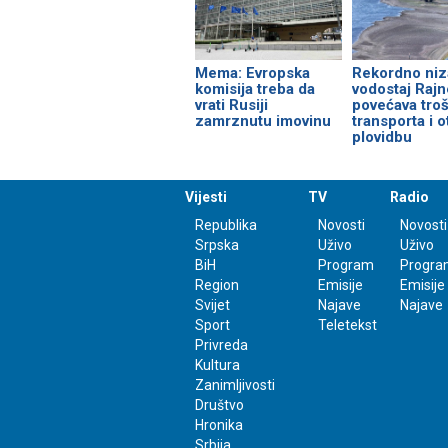
Mema: Evropska
Rekordno niz
komisija treba da
vodostaj Rajn
vrati Rusiji
povećava tro
zamrznutu imovinu
transporta i 
plovidbu
Vijesti
TV
Radio
Republika
Novosti
Novosti
Srpska
Uživo
Uživo
BiH
Program
Progra
Region
Emisije
Emisije
Svijet
Najave
Najave
Sport
Teletekst
Privreda
Kultura
Zanimljivosti
Društvo
Hronika
Srbija