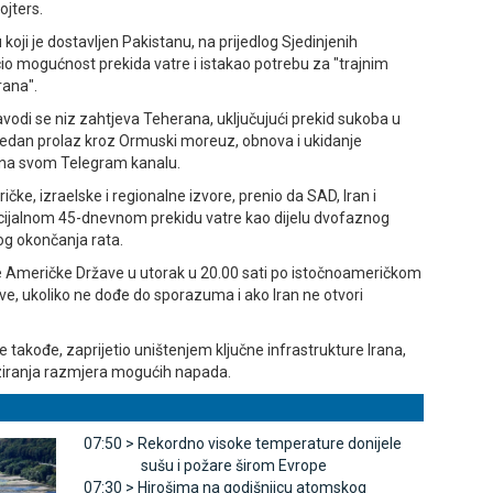
ojters.
koji je dostavljen Pakistanu, na prijedlog Sjedinjenih
io mogućnost prekida vatre i istakao potrebu za "trajnim
rana".
odi se niz zahtjeva Teherana, uključujući prekid sukoba u
bedan prolaz kroz Ormuski moreuz, obnova i ukidanje
NA na svom Telegram kanalu.
čke, izraelske i regionalne izvore, prenio da SAD, Iran i
ncijalnom 45-dnevnom prekidu vatre kao dijelu dvofaznog
og okončanja rata.
ne Američke Države u utorak u 20.00 sati po istočnoameričkom
e, ukoliko ne dođe do sporazuma i ako Iran ne otvori
takođe, zaprijetio uništenjem ključne infrastrukture Irana,
iziranja razmjera mogućih napada.
07:50 >
Rekordno visoke temperature donijele
sušu i požare širom Evrope
07:30 >
Hirošima na godišnjicu atomskog