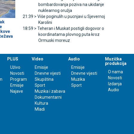
bombardovanja poziva na ukidanje
nuklearnog oružja
21:39 >
Više poginulih u pucnjavi u Sjevernoj
ak
Karolini
e
18:59 >
Teheran i Muskat postigli dogovor o
škove
koordinatama plovnog puta kroz
otežava
Ormuski moreuz
PLUS
Video
Audio
Muzička
produkcija
Uživo
Emisije
Emisije
O nama
Novosti
Dnevne vijesti
Dnevne vijesti
Novosti
m
Program
Skupština
Muzika
Izdanja
Emisije
Sport
Sport
Audio
Najave
Muzika i zabava
Dokumentarni
Kultura
Mladi