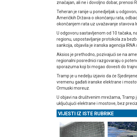
značajan, ali ne i dovoljno dobar, prenosi R
Teheran je ranije u ponedjeljak u odgovoru 
Američkih Država o okončanju rata, odbac
okončanjem rata uz uvažavanje stavova I
U odgovoru sastavljenom od 10 tačaka, nav
regionu, uspostavljanje protokola za bez
sankcija, objavila je iranska agencija IR
Aksios je prethodno, pozivajući se na ameri
regionalni posrednici razgovaraju o pote
sporazuma koji bi mogao dovesti do trajn
Tramp je u nedelju izjavio da će Sjedinje
vremenu gađati iranske elektrane i mostov
Ormuski moreuz.
U objavi na društvenim mrežama, Tramp je 
uključujući elektrane i mostove, bez prec
VIJESTI IZ ISTE RUBRIKE