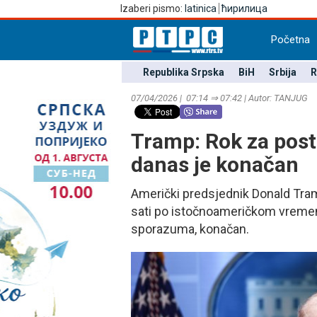
Izaberi pismo:
latinica
ћирилица
Početna
Republika Srpska
BiH
Srbija
R
07/04/2026 | 07:14 ⇒ 07:42 | Autor: TANЈUG
Tramp: Rok za pos
danas je konačan
Američki predsjednik Donald Tramp
sati po istočnoameričkom vremenu
sporazuma, konačan.