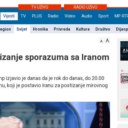
TV UŽIVO
RADIO UŽIVO
Vijesti
TV
PLUS
Radio
Video
Audio
Sport
MP RT
egion
Svijet
Hronika
Privreda
Kultura
Društvo
Dijas
tizanje sporazuma sa Iranom
 izjavio je danas da je rok do danas, do 20.00
, koji je postavio Iranu za postizanje mirovnog