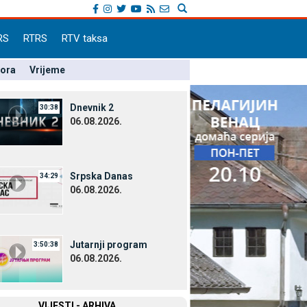
RS
RTRS
RTV taksa
pora
Vrijeme
Dnevnik 2
30:38
06.08.2026.
Srpska Danas
34:29
06.08.2026.
Јutarnji program
3:50:38
06.08.2026.
VIЈESTI - ARHIVA