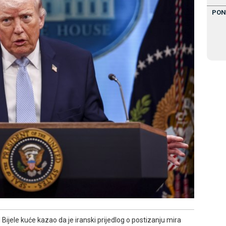
PON
Bijele kuće kazao da je iranski prijedlog o postizanju mira