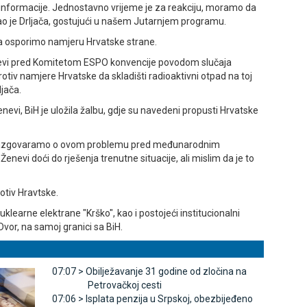
e informacije. Јednostavno vrijeme je za reakciju, moramo da
ao je Drljača, gostujući u našem Јutarnjem programu.
a osporimo namjeru Hrvatske strane.
Ženevi pred Komitetom ESPO konvencije povodom slučaja
iv namjere Hrvatske da skladišti radioaktivni otpad na toj
ljača.
nevi, BiH je uložila žalbu, gdje su navedeni propusti Hrvatske
 razgovaramo o ovom problemu pred međunarodnim
Ženevi doći do rješenja trenutne situacije, ali mislim da je to
otiv Hravtske.
uklearne elektrane "Krško", kao i postojeći institucionalni
Dvor, na samoj granici sa BiH.
07:07 >
Obilježavanje 31 godine od zločina na
Petrovačkoj cesti
07:06 >
Isplata penzija u Srpskoj, obezbijeđeno