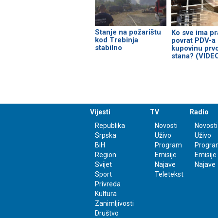
Stanje na požarištu
Ko sve ima pr
kod Trebinja
povrat PDV-a
stabilno
kupovinu prv
stana? (VIDE
Vijesti
TV
Radio
Republika
Novosti
Novosti
Srpska
Uživo
Uživo
BiH
Program
Progra
Region
Emisije
Emisije
Svijet
Najave
Najave
Sport
Teletekst
Privreda
Kultura
Zanimljivosti
Društvo