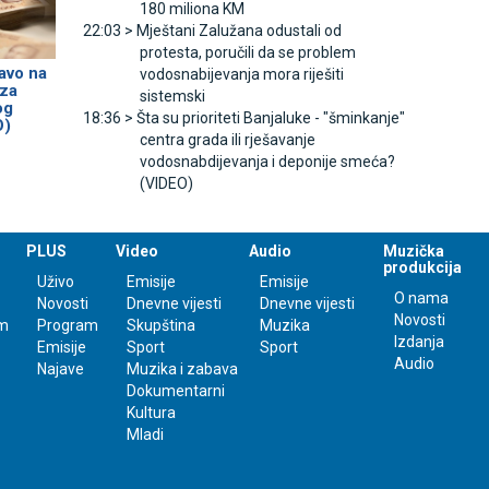
180 miliona KM
22:03 >
Mještani Zalužana odustali od
protesta, poručili da se problem
avo na
vodosnabijevanja mora riješiti
 za
sistemski
og
18:36 >
Šta su prioriteti Banjaluke - "šminkanje"
O)
centra grada ili rješavanje
vodosnabdijevanja i deponije smeća?
(VIDEO)
PLUS
Video
Audio
Muzička
produkcija
Uživo
Emisije
Emisije
O nama
Novosti
Dnevne vijesti
Dnevne vijesti
Novosti
m
Program
Skupština
Muzika
Izdanja
Emisije
Sport
Sport
Audio
Najave
Muzika i zabava
Dokumentarni
Kultura
Mladi