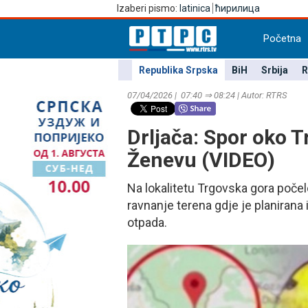
Izaberi pismo:
latinica
ћирилица
Početna
Republika Srpska
BiH
Srbija
R
07/04/2026 | 07:40 ⇒ 08:24 | Autor: RTRS
Drljača: Spor oko T
Ženevu (VIDEO)
Na lokalitetu Trgovska gora počel
ravnanje terena gdje je planirana
otpada.