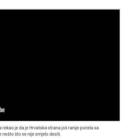
 rekao je da je Hrvatska strana još ranije počela sa
nešto što se nije smjelo desiti.