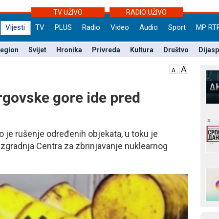
TV UŽIVO
RADIO UŽIVO
Vijesti
TV
PLUS
Radio
Video
Audio
Sport
MP RT
egion
Svijet
Hronika
Privreda
Kultura
Društvo
Dijas
rgovske gore ide pred
o je rušenje određenih objekata, u toku je
 izgradnja Centra za zbrinjavanje nuklearnog