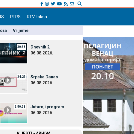
RS
RTRS
RTV taksa
pora
Vrijeme
Dnevnik 2
30:38
06.08.2026.
Srpska Danas
34:29
06.08.2026.
Јutarnji program
3:50:38
06.08.2026.
VIЈESTI - ARHIVA