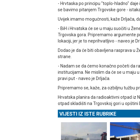
- Hrvtaska po principu "toplo-hladno" daj
se bavimo pitanjem Trgovske gore - istak
Uvijek imamo mogućnosti, kaže Drljača, d
- BiH i Hrvatska će se u maju suočiti u 
Trgovska gora. Pripremamo argumente prot
lokaciji, jer je to neprihvatljivo - naveo je Dr
Dodao je da će biti obavljena rasprava u Že
strane.
- Nadam se da ćemo konačno početi da
institucijama. Ne mislim da će se u maju u 
pravi put - naveo je Drljača.
Pripremamo se, kaže, za ozbiljnu tužbu pr
Hrvatska planira da radioaktivni otpad iz N
otpad skladišti na Trgovskoj gori u opštini 
VIJESTI IZ ISTE RUBRIKE