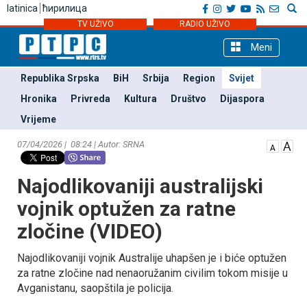
latinica
ћирилица
TV UŽIVO
RADIO UŽIVO
Meni
Republika Srpska
BiH
Srbija
Region
Svijet
Hronika
Privreda
Kultura
Društvo
Dijaspora
Vrijeme
07/04/2026 | 08:24 | Autor: SRNA
Najodlikovaniji australijski
vojnik optužen za ratne
zločine (VIDEO)
Najodlikovaniji vojnik Australije uhapšen je i biće optužen
za ratne zločine nad nenaoružanim civilim tokom misije u
Avganistanu, saopštila je policija.