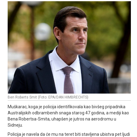
Ben Roberts Smit (Foto: EPA/DAN HIMBRECHTS)
Muškarac, koga je policija identifikovala kao bivšeg pripadnika
Australijskih odbrambenih snaga starog 47 godina, a mediji kao
Bena Robertsa-Smita, uhapšen je jutros na aerodromu u
Sidneju.
Policija je navela da će mu na teret biti stavljena ubistva pet ljudi