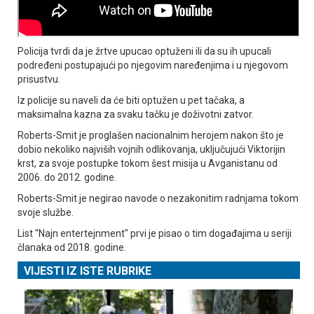
Policija tvrdi da je žrtve upucao optuženi ili da su ih upucali
podređeni postupajući po njegovim naređenjima i u njegovom
prisustvu.
Iz policije su naveli da će biti optužen u pet tačaka, a
maksimalna kazna za svaku tačku je doživotni zatvor.
Roberts-Smit je proglašen nacionalnim herojem nakon što je
dobio nekoliko najviših vojnih odlikovanja, uključujući Viktorijin
krst, za svoje postupke tokom šest misija u Avganistanu od
2006. do 2012. godine.
Roberts-Smit je negirao navode o nezakonitim radnjama tokom
svoje službe.
List "Najn entertejnment" prvi je pisao o tim događajima u seriji
članaka od 2018. godine.
VIJESTI IZ ISTE RUBRIKE