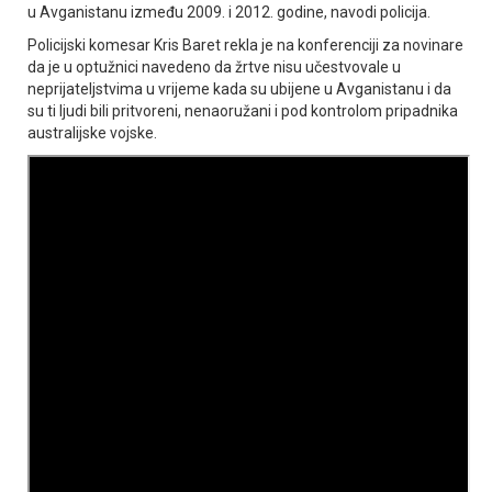
u Avganistanu između 2009. i 2012. godine, navodi policija.
Policijski komesar Kris Baret rekla je na konferenciji za novinare
da je u optužnici navedeno da žrtve nisu učestvovale u
neprijateljstvima u vrijeme kada su ubijene u Avganistanu i da
su ti ljudi bili pritvoreni, nenaoružani i pod kontrolom pripadnika
australijske vojske.