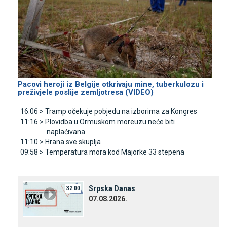
Pacovi heroji iz Belgije otkrivaju mine, tuberkulozu i
preživjele poslije zemljotresa (VIDEO)
16:06 >
Tramp očekuje pobjedu na izborima za Kongres
11:16 >
Plovidba u Ormuskom moreuzu neće biti
naplaćivana
11:10 >
Hrana sve skuplja
09:58 >
Temperatura mora kod Majorke 33 stepena
Srpska Danas
32:00
07.08.2026.