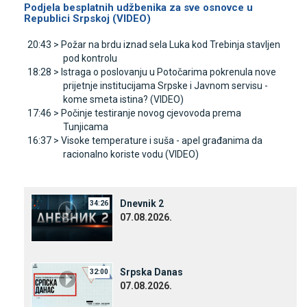
Podjela besplatnih udžbenika za sve osnovce u
Republici Srpskoj (VIDEO)
20:43 >
Požar na brdu iznad sela Luka kod Trebinja stavljen
pod kontrolu
18:28 >
Istraga o poslovanju u Potočarima pokrenula nove
prijetnje institucijama Srpske i Јavnom servisu -
kome smeta istina? (VIDEO)
17:46 >
Počinje testiranje novog cjevovoda prema
Tunjicama
16:37 >
Visoke temperature i suša - apel građanima da
racionalno koriste vodu (VIDEO)
Dnevnik 2
34:26
07.08.2026.
Srpska Danas
32:00
07.08.2026.