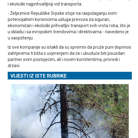
i ekološki najprihvatljiviji vid transporta.
- Željeznice Republike Srpske stoje na raspolaganju svim
potencijalnim korisnicima usluga prevoza za siguran,
ekonomičan i ekološki prihvatljiv transport svih vrsta roba, što je
u skladu i sa evropskim trendovima i direktivama - navedeno je
u saopštenju.
Iz ove kompanije su istakli da su spremni da pruže puni doprinos
zahtjevima tržišta s uvjerenjem da će i ubuduće biti pouzdan
partner svim postojećim, ali i novim komitentima, privredi i
državi.
VIJESTI IZ ISTE RUBRIKE