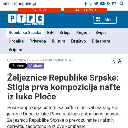
latinica
ћирилица
TV UŽIVO
RADIO UŽIVO
Meni
Republika Srpska
BiH
Srbija
Region
Svijet
Hronika
Privreda
Kultura
Društvo
Dijaspora
Vrijeme
07/04/2026 | 09:29 ⇒ 09:30 | Autor: RTRS
Željeznice Republike Srpske:
Stigla prva kompozicija nafte
iz luke Ploče
Prva kompozicija cisterni sa naftnim derivatima stigla je
jutros u Doboj iz luke Ploče u sklopu potpisanog ugovora
Željeznica Republike Srpske o prevozu nafte i naftnih
derivata, saopšteno je iz ove kompanije.