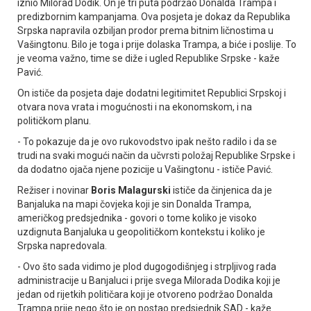
iznio Milorad Dodik. On je tri puta podržao Donalda Trampa i
predizbornim kampanjama. Ova posjeta je dokaz da Republika
Srpska napravila ozbiljan prodor prema bitnim ličnostima u
Vašingtonu. Bilo je toga i prije dolaska Trampa, a biće i poslije. To
je veoma važno, time se diže i ugled Republike Srpske - kaže
Pavić.
On ističe da posjeta daje dodatni legitimitet Republici Srpskoj i
otvara nova vrata i mogućnosti i na ekonomskom, i na
političkom planu.
- To pokazuje da je ovo rukovodstvo ipak nešto radilo i da se
trudi na svaki mogući način da učvrsti položaj Republike Srpske i
da dodatno ojača njene pozicije u Vašingtonu - ističe Pavić.
Režiser i novinar
Boris Malagurski
ističe da činjenica da je
Banjaluka na mapi čovjeka koji je sin Donalda Trampa,
američkog predsjednika - govori o tome koliko je visoko
uzdignuta Banjaluka u geopolitičkom kontekstu i koliko je
Srpska napredovala.
- Ovo što sada vidimo je plod dugogodišnjeg i strpljivog rada
administracije u Banjaluci i prije svega Milorada Dodika koji je
jedan od rijetkih političara koji je otvoreno podržao Donalda
Trampa prije nego što je on postao predsjednik SAD - kaže