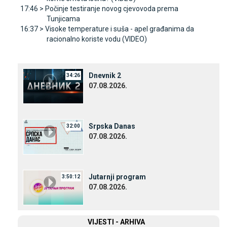
17:46 >
Počinje testiranje novog cjevovoda prema
Tunjicama
16:37 >
Visoke temperature i suša - apel građanima da
racionalno koriste vodu (VIDEO)
Dnevnik 2
34:26
07.08.2026.
Srpska Danas
32:00
07.08.2026.
Јutarnji program
3:50:12
07.08.2026.
VIЈESTI - ARHIVA