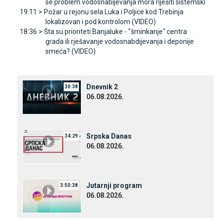
se problem vodosnabijevanja mora riješiti sistemski
19:11 >
Požar u rejonu sela Luka i Poljice kod Trebinja
lokalizovan i pod kontrolom (VIDEO)
18:36 >
Šta su prioriteti Banjaluke - "šminkanje" centra
grada ili rješavanje vodosnabdijevanja i deponije
smeća? (VIDEO)
Dnevnik 2
30:38
06.08.2026.
Srpska Danas
34:29
06.08.2026.
Јutarnji program
3:50:38
06.08.2026.