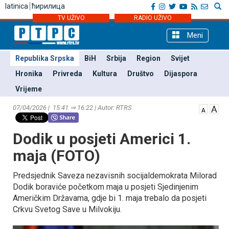
latinica
ћирилица
TV UŽIVO
RADIO UŽIVO
Meni
Republika Srpska
BiH
Srbija
Region
Svijet
Hronika
Privreda
Kultura
Društvo
Dijaspora
Vrijeme
07/04/2026 | 15:41 ⇒ 16:22 | Autor: RTRS
Dodik u posjeti Americi 1.
maja (FOTO)
Predsjednik Saveza nezavisnih socijaldemokrata Milorad
Dodik boraviće početkom maja u posjeti Sjedinjenim
Američkim Državama, gdje bi 1. maja trebalo da posjeti
Crkvu Svetog Save u Milvokiju.