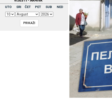
VIЈESTI - ARHIVA
UTO
SRI
ČET
PET
SUB
NED