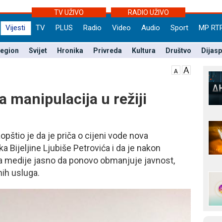
TV UŽIVO
RADIO UŽIVO
Vijesti
TV
PLUS
Radio
Video
Audio
Sport
MP RT
egion
Svijet
Hronika
Privreda
Kultura
Društvo
Dijas
a manipulacija u režiji
pštio je da je priča o cijeni vode nova
ka Bijeljine Ljubiše Petrovića i da je nakon
a medije jasno da ponovo obmanjuje javnost,
nih usluga.