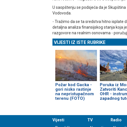
U saopštenju se podsjeća da je Skupština 
Vodovoda.
- Tražimo da se ta sredstva hitno isplate d
detaljna analiza finansijskog stanja koja 
razgovore na realnim osnovama - poručuju
VIJESTI IZ ISTE RUBRIKE
Požar kod Gacka -
Poruka iz Mo
gori nisko rastinje
Zatvoriti Kanc
na nepristupačnom
OHR - instru
terenu (FOTO)
zapadnog tut
Vijesti
TV
Radio