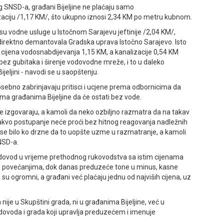
og SNSD-a, građani Bijeljine ne plaćaju samo
zaciju /1,17 KM/, što ukupno iznosi 2,34 KM po metru kubnom.
 su vodne usluge u Istočnom Sarajevu jeftinije /2,04 KM/,
 direktno demantovala Gradska uprava Istočno Sarajevo. Isto
e cijena vodosnabdijevanja 1,15 KM, a kanalizacije 0,54 KM
bez gubitaka i širenje vodovodne mreže, i to u daleko
jeljini - navodi se u saopštenju.
ebno zabrinjavaju pritisci i ucjene prema odbornicima da
rema građanima Bijeljine da će ostati bez vode.
e izgovaraju, a kamoli da neko ozbiljno razmatra da na takav
kvo postupanje neće proći bez hitnog reagovanja nadležnih
iko se bilo ko drzne da to uopšte uzme u razmatranje, a kamoli
NSD-a.
Vodovod u vrijeme prethodnog rukovodstva sa istim cijenama
 i povećanjima, dok danas preduzeće tone u minus, kasne
e su ogromni, a građani već plaćaju jednu od najviših cijena, uz
ije u Skupštini grada, ni u građanima Bijeljine, već u
ovoda i grada koji upravlja preduzećem i imenuje