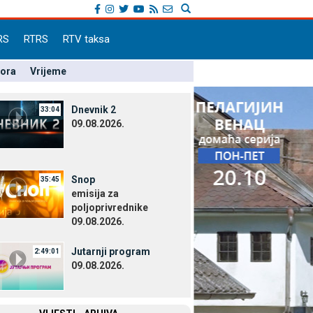
RS
RTRS
RTV taksa
pora
Vrijeme
Dnevnik 2
33:04
09.08.2026.
Snop
35:45
emisija za
poljoprivrednike
09.08.2026.
Јutarnji program
2:49:01
09.08.2026.