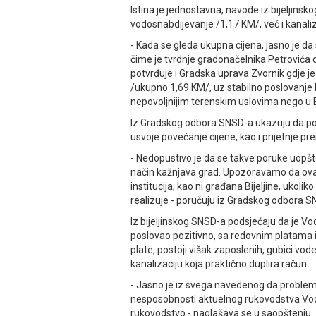
Istina je jednostavna, navode iz bijeljinsk
vodosnabdijevanje /1,17 KM/, već i kanali
- Kada se gleda ukupna cijena, jasno je da
čime je tvrdnje gradonačelnika Petrovića
potvrđuje i Gradska uprava Zvornik gdje j
/ukupno 1,69 KM/, uz stabilno poslovanje 
nepovoljnijim terenskim uslovima nego u Bi
Iz Gradskog odbora SNSD-a ukazuju da pos
usvoje povećanje cijene, kao i prijetnje p
- Nedopustivo je da se takve poruke uopšt
način kažnjava grad. Upozoravamo da ova
institucija, kao ni građana Bijeljine, ukol
realizuje - poručuju iz Gradskog odbora S
Iz bijeljinskog SNSD-a podsjećaju da je 
poslovao pozitivno, sa redovnim platama
plate, postoji višak zaposlenih, gubici vod
kanalizaciju koja praktično duplira račun.
- Јasno je iz svega navedenog da problem n
nesposobnosti aktuelnog rukovodstva Vod
rukovodstvo - naglašava se u saopštenju.