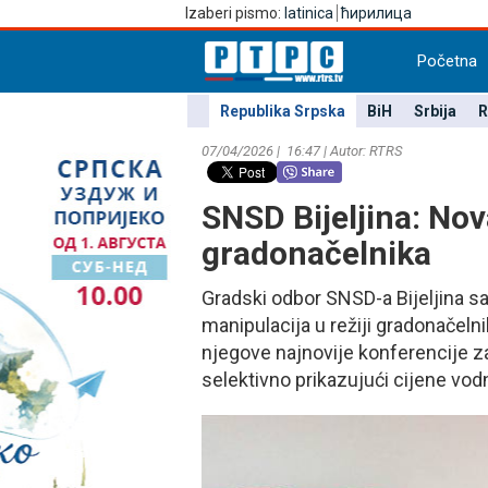
Izaberi pismo:
latinica
ћирилица
Početna
Republika Srpska
BiH
Srbija
R
07/04/2026 | 16:47 | Autor: RTRS
SNSD Bijeljina: Nov
gradonačelnika
Gradski odbor SNSD-a Bijeljina sao
manipulacija u režiji gradonačelni
njegove najnovije konferencije z
selektivno prikazujući cijene vod