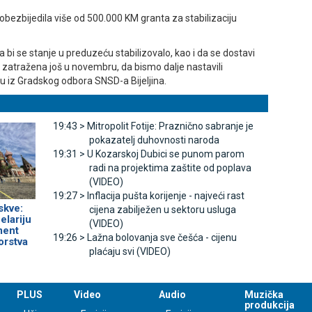
obezbijedila više od 500.000 KM granta za stabilizaciju
a bi se stanje u preduzeću stabilizovalo, kao i da se dostavi
je zatražena još u novembru, da bismo dalje nastavili
 iz Gradskog odbora SNSD-a Bijeljina.
19:43 >
Mitropolit Fotije: Praznično sabranje je
pokazatelj duhovnosti naroda
19:31 >
U Kozarskoj Dubici se punom parom
radi na projektima zaštite od poplava
(VIDEO)
19:27 >
Inflacija pušta korijenje - najveći rast
skve:
cijena zabilježen u sektoru usluga
elariju
(VIDEO)
ment
19:26 >
Lažna bolovanja sve češća - cijenu
orstva
plaćaju svi (VIDEO)
PLUS
Video
Audio
Muzička
produkcija